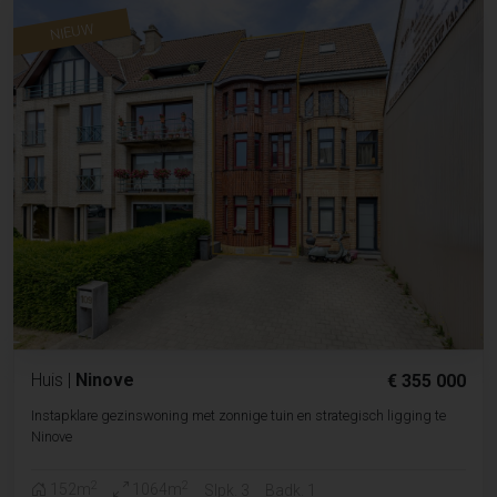
NIEUW
Huis
|
Ninove
€ 355 000
Instapklare gezinswoning met zonnige tuin en strategisch ligging te
Ninove
2
2
152m
1064m
Slpk. 3
Badk. 1