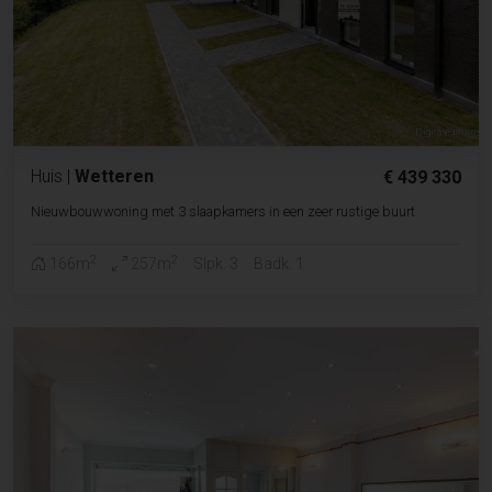
Huis
|
Wetteren
€ 439 330
Nieuwbouwwoning met 3 slaapkamers in een zeer rustige buurt
2
2
166m
257m
Slpk. 3
Badk. 1