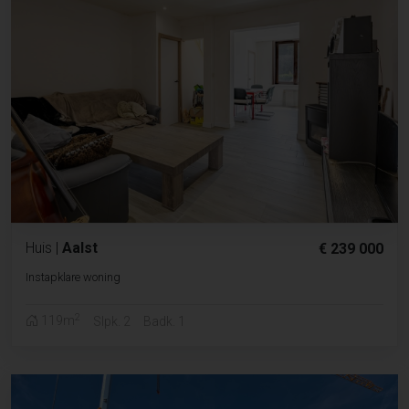
Huis
|
Aalst
€ 239 000
Instapklare woning
2
119m
Slpk. 2
Badk. 1