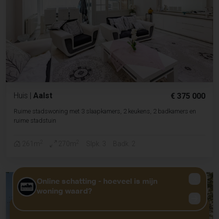
Huis
|
Aalst
€ 375 000
Ruime stadswoning met 3 slaapkamers, 2 keukens, 2 badkamers en
ruime stadstuin
2
2
261m
270m
Slpk. 3
Badk. 2
GRATIS WAARDEBEPALING?
KLIK HIER