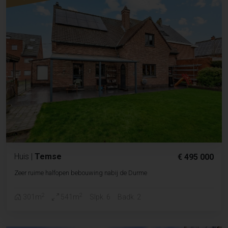
Huis
|
Temse
€ 495 000
Zeer ruime halfopen bebouwing nabij de Durme
2
2
301m
541m
Slpk. 6
Badk. 2