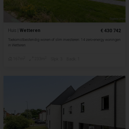
Huis
|
Wetteren
€ 430 742
Toekomstbestendig wonen of slim investeren: 14 zero-energy woningen
in Wetteren
2
2
167m
233m
Slpk. 3
Badk. 1