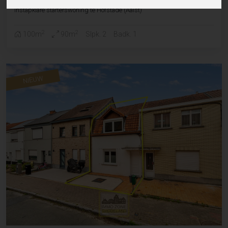
Instapklare starterswoning te Hofstade (Aalst)
2
2
100m
90m
Slpk. 2
Badk. 1
NIEUW