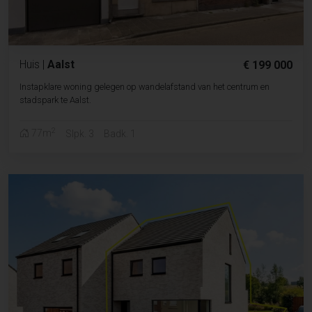
Huis
|
Aalst
€ 199 000
Instapklare woning gelegen op wandelafstand van het centrum en
stadspark te Aalst.
2
77m
Slpk. 3
Badk. 1