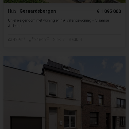
Huis
|
Geraardsbergen
€ 1 095 000
Unieke eigendom met woning en 4★ vakantiewoning – Vlaamse
Ardennen
2
2
429m
2484m
Slpk. 7
Badk. 4