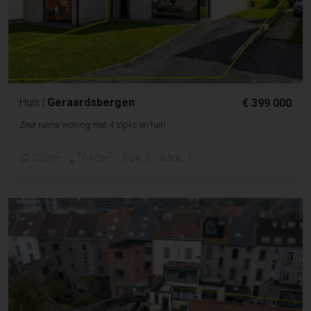
Huis
|
Geraardsbergen
€ 399 000
Zeer ruime woning met 4 slpks en tuin
2
2
235m
640m
Slpk. 3
Badk. 1