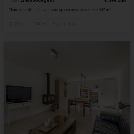
Huis
|
Erembodegem
€ 599 000
Charmante villa met zwembad op een mooi perceel van 942 m²
2
2
237m
942m
Slpk. 3
Badk. 1