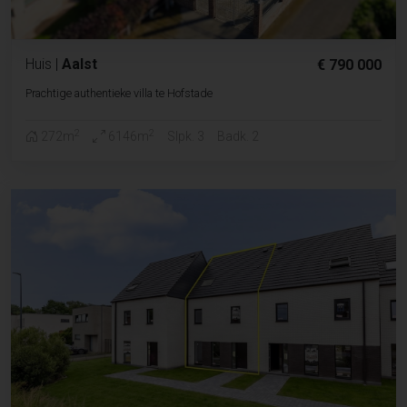
Huis
|
Aalst
€ 790 000
Prachtige authentieke villa te Hofstade
2
2
272m
6146m
Slpk. 3
Badk. 2