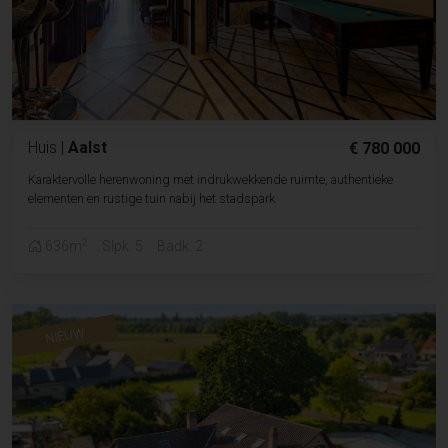
Huis
|
Aalst
€ 780 000
Karaktervolle herenwoning met indrukwekkende ruimte, authentieke
elementen en rustige tuin nabij het stadspark
2
636m
Slpk. 5
Badk. 2
NIEUW