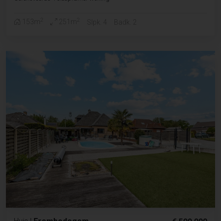
2
2
153m
251m
Slpk. 4
Badk. 2