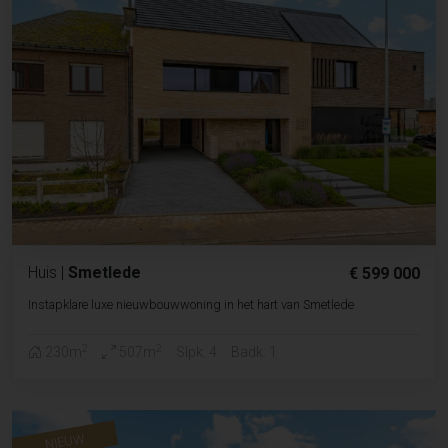
Huis
|
Smetlede
€ 599 000
Instapklare luxe nieuwbouwwoning in het hart van Smetlede
2
2
230m
507m
Slpk. 4
Badk. 1
NIEUW