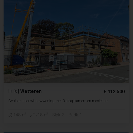
Huis
|
Wetteren
€ 412 500
Gesloten nieuwbouwwoning met 3 slaapkamers en mooie tuin.
2
2
148m
218m
Slpk. 3
Badk. 1