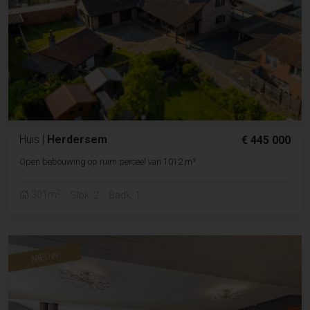
Huis
|
Herdersem
€ 445 000
Open bebouwing op ruim perceel van 1012 m²
2
301m
Slpk. 2
Badk. 1
NIEUW