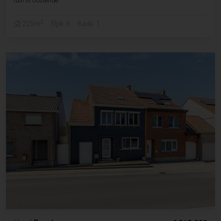
tuin in Oostende
2
225m
Slpk. 6
Badk. 1