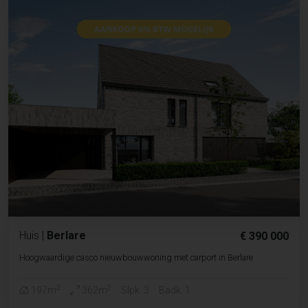
Huis
|
Berlare
€ 390 000
Hoogwaardige casco nieuwbouwwoning met carport in Berlare
2
2
197m
362m
Slpk. 3
Badk. 1