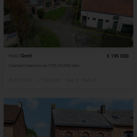
Huis
|
Gent
€ 195 000
Charmant koetshuis op TOPLOCATIE Gent
2
2
217.59m
103.12m
Slpk. 0
Badk. 0