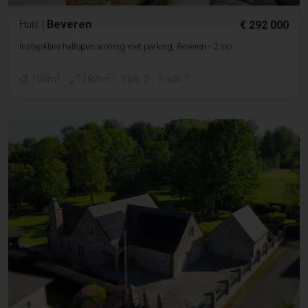
Huis
|
Beveren
€ 292 000
Instapklare halfopen woning met parking, Beveren - 2 slp
2
2
100m
282m
Slpk. 2
Badk. 1