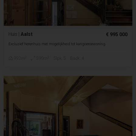
Huis
|
Aalst
€ 995 000
Exclusief herenhuis met mogelijkheid tot kangoeroewoning
2
2
992m
590m
Slpk. 5
Badk. 4
NIEUW