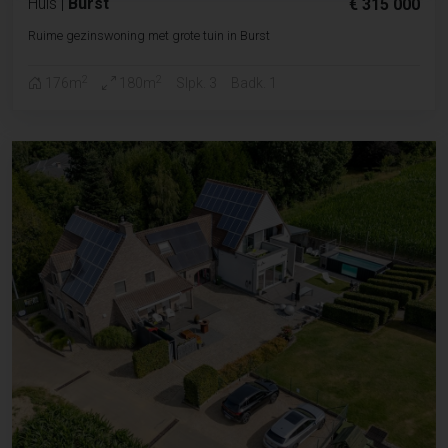
Huis
|
Burst
€ 315 000
Ruime gezinswoning met grote tuin in Burst
2
2
176m
180m
Slpk. 3
Badk. 1