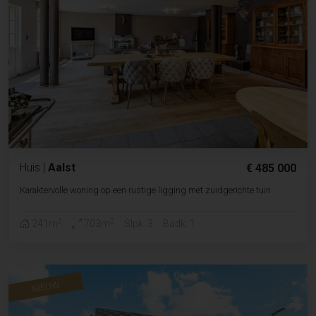
Huis
|
Aalst
€ 485 000
Karaktervolle woning op een rustige ligging met zuidgerichte tuin
2
2
241m
703m
Slpk. 3
Badk. 1
NIEUW