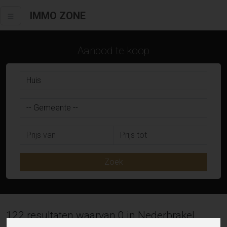
IMMO ZONE
Aanbod te koop
Zoek
122 resultaten waarvan 0 in Nederbrakel