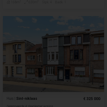
2
2
168m
630m
Slpk. 4
Badk. 1
Huis
|
Sint-niklaas
€ 325 000
Gerenoveerde 4 slaapkamer woning