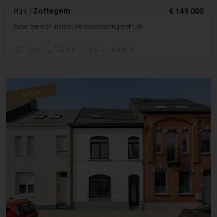
Huis
|
Zottegem
€ 149 000
Super leuke en instapklare stadswoning met tuin
2
2
110m
210m
Slpk. 2
Badk. 1
NIEUW