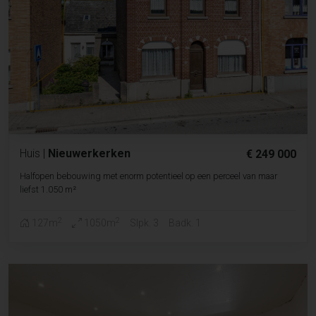
Huis
|
Nieuwerkerken
€ 249 000
Halfopen bebouwing met enorm potentieel op een perceel van maar
liefst 1.050 m²
2
2
127m
1050m
Slpk. 3
Badk. 1