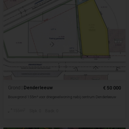
Grond
|
Denderleeuw
€ 50 000
Bouwgrond 155m² voor driegevelwoning nabij centrum Denderleeuw
2
155m
Slpk. 0
Badk. 0