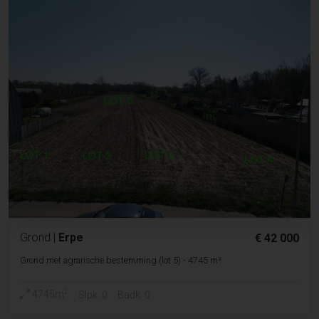
Grond
|
Erpe
€ 42 000
Grond met agrarische bestemming (lot 5) - 4745 m²
2
4745m
Slpk. 0
Badk. 0