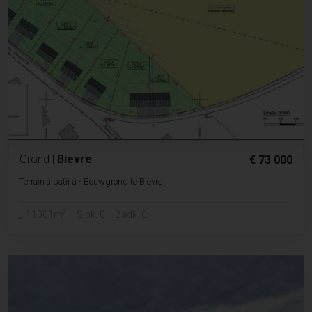
Grond
|
Bievre
€ 73 000
Terrain à batîr à - Bouwgrond te Bièvre
2
1001m
Slpk. 0
Badk. 0