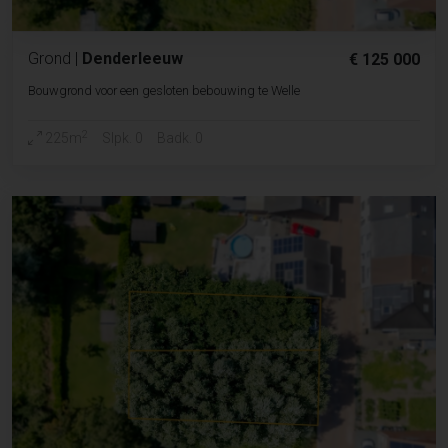
Grond
|
Denderleeuw
€ 125 000
Bouwgrond voor een gesloten bebouwing te Welle
2
225m
Slpk. 0
Badk. 0