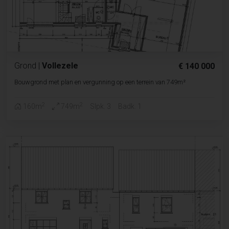
Grond
|
Vollezele
€ 140 000
Bouwgrond met plan en vergunning op een terrein van 749m²
2
2
160m
749m
Slpk. 3
Badk. 1