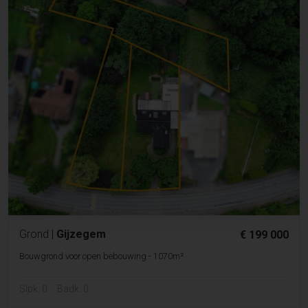
Grond
|
Gijzegem
€ 199 000
Bouwgrond voor open bebouwing - 1070m²
Slpk. 0
Badk. 0