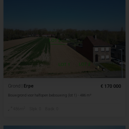
Grond
|
Erpe
€ 170 000
Bouwgrond voor halfopen bebouwing (lot 1) - 486 m²
2
486m
Slpk. 0
Badk. 0