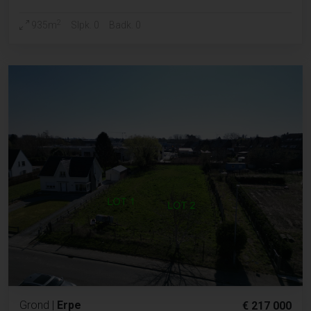
2
935m
Slpk. 0
Badk. 0
Grond
|
Erpe
€ 217 000