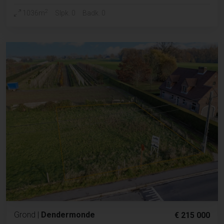
2
1036m
Slpk. 0
Badk. 0
Grond
|
Dendermonde
€ 215 000