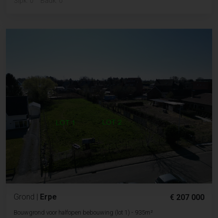
Slpk. 0
Badk. 0
Grond
|
Erpe
€ 207 000
Bouwgrond voor halfopen bebouwing (lot 1) - 935m²