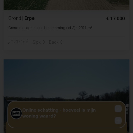
Grond
|
Erpe
€ 17 000
Grond met agrarische bestemming (lot 3) - 2071 m²
2
2071m
Slpk. 0
Badk. 0
GRATIS WAARDEBEPALING?
KLIK HIER