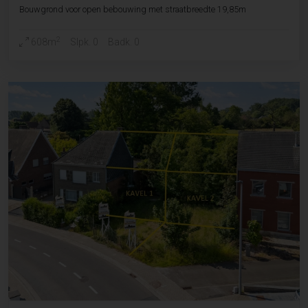
Bouwgrond voor open bebouwing met straatbreedte 19,85m
2
608m
Slpk. 0
Badk. 0