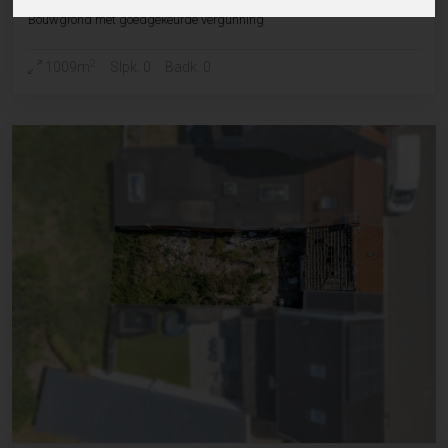
Bouwgrond met goedgekeurde vergunning
2
1009m
Slpk. 0
Badk. 0