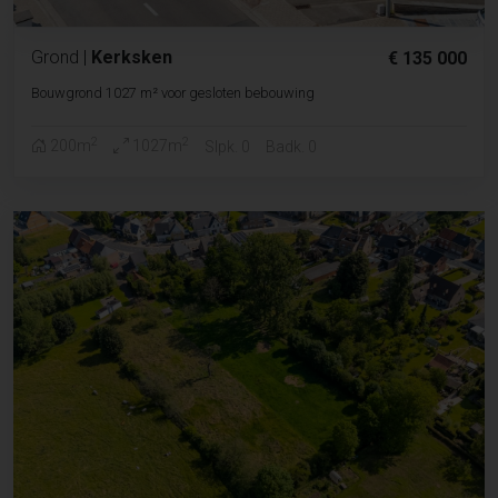
Grond
|
Kerksken
€ 135 000
Bouwgrond 1027 m² voor gesloten bebouwing
2
2
200m
1027m
Slpk. 0
Badk. 0