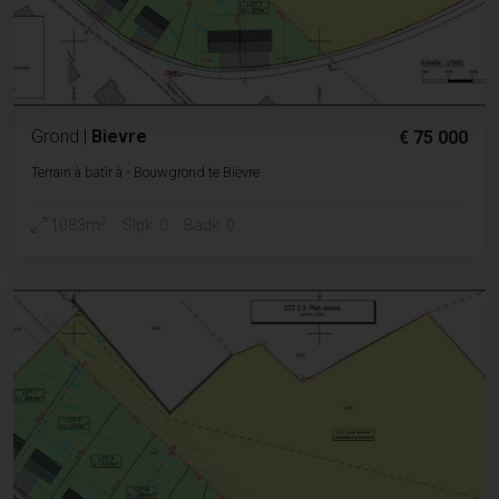
Grond
|
Bievre
€ 75 000
Terrain à batîr à - Bouwgrond te Bièvre
2
1083m
Slpk. 0
Badk. 0