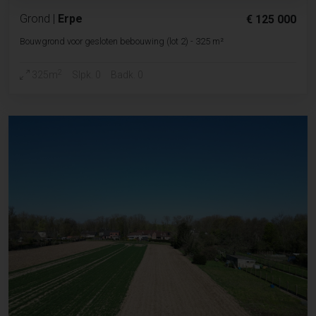
Grond
|
Erpe
€ 125 000
Bouwgrond voor gesloten bebouwing (lot 2) - 325 m²
2
325m
Slpk. 0
Badk. 0