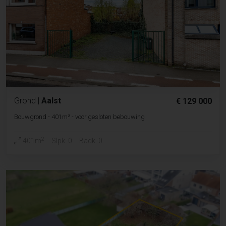
Grond
|
Aalst
€ 129 000
Bouwgrond - 401m² - voor gesloten bebouwing
2
401m
Slpk. 0
Badk. 0