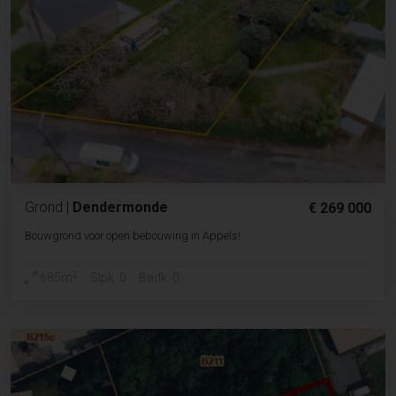
Grond
|
Dendermonde
€ 269 000
Bouwgrond voor open bebouwing in Appels!
2
685m
Slpk. 0
Badk. 0