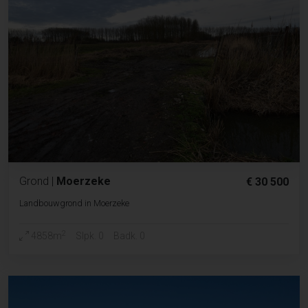
Grond
|
Moerzeke
€ 30 500
Landbouwgrond in Moerzeke
2
4858m
Slpk. 0
Badk. 0