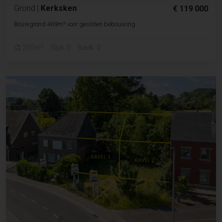
Grond
|
Kerksken
€ 119 000
Bouwgrond 469m² voor gesloten bebouwing
2
200m
Slpk. 0
Badk. 0