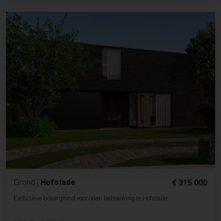
Grond
|
Hofstade
€ 315 000
Exclusieve bouwgrond voor open bebouwing te Hofstade