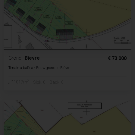
Grond
|
Bievre
€ 73 000
Terrain à batîr à - Bouwgrond te Bièvre
2
1017m
Slpk. 0
Badk. 0