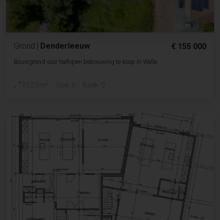
Grond
|
Denderleeuw
€ 155 000
Bouwgrond voor halfopen bebouwing te koop in Welle
2
322.5m
Slpk. 0
Badk. 0