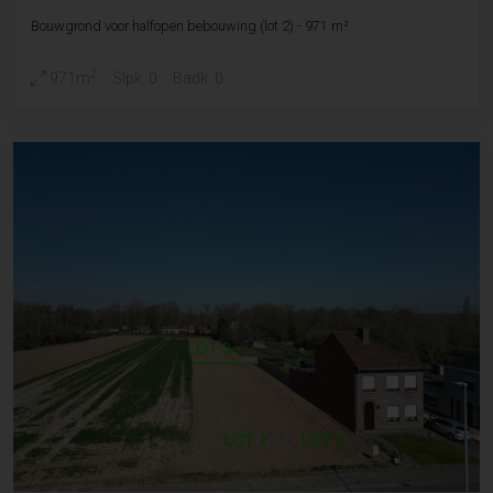
Bouwgrond voor halfopen bebouwing (lot 2) - 971 m²
2
971m
Slpk. 0
Badk. 0