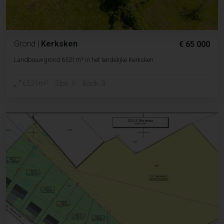
Grond
|
Kerksken
€ 65 000
Landbouwgrond 6521m² in het landelijke Kerksken
2
6521m
Slpk. 0
Badk. 0