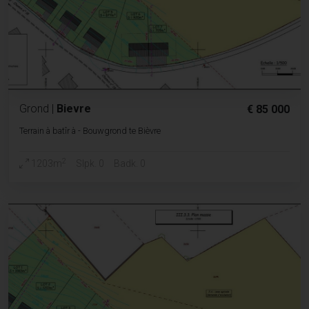
Grond
|
Bievre
€ 85 000
Terrain à batîr à - Bouwgrond te Bièvre
2
1203m
Slpk. 0
Badk. 0