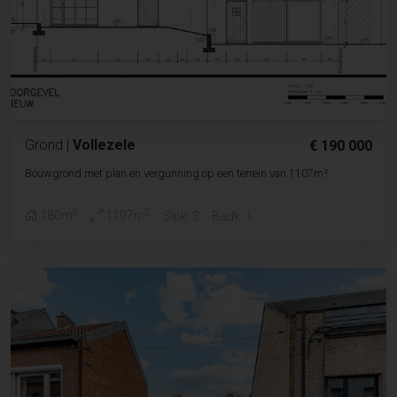
Grond
|
Vollezele
€ 190 000
Bouwgrond met plan en vergunning op een terrein van 1107m²
2
2
180m
1107m
Slpk. 3
Badk. 1