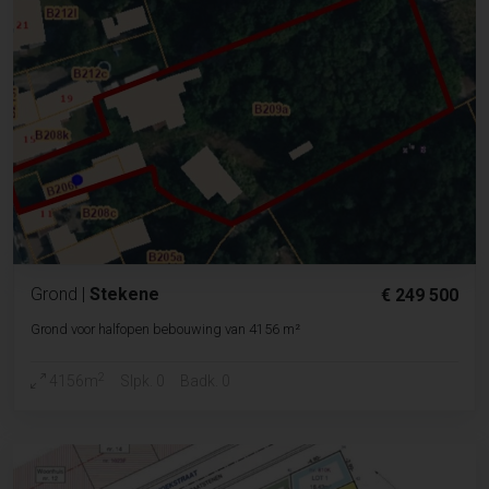
Grond
|
Stekene
€ 249 500
Grond voor halfopen bebouwing van 4156 m²
2
4156m
Slpk. 0
Badk. 0