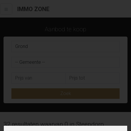
IMMO ZONE
Aanbod te koop
Zoek
32 resultaten waarvan 0 in Steendorp