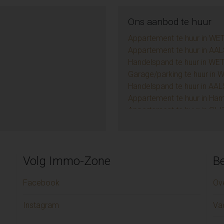
Ons aanbod te huur
Appartement te huur in WE
Appartement te huur in AAL
Handelspand te huur in WE
Garage/parking te huur in
Handelspand te huur in AAL
Appartement te huur in Ha
Appartement te huur in GI
Handelspand te huur in D
Appartement te huur in SC
TE (9)
Huis te huur in AALST (1)
Huis te huur in LAARNE (1)
Volg Immo-Zone
Be
Appartement te huur in Sint-
Garage/parking te huur in 
Facebook
Ov
Appartement te huur in MEL
Instagram
Va
Appartement te huur in D
Garage/parking te huur in 