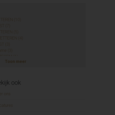
TTEREN (10)
ST (7)
TTEREN (5)
 WETTEREN (4)
ST (3)
mme (3)
JZEGEM (1)
Toon meer
ENDERHOUTEM (1)
HELLEBELLE (1)
kijk ook
Niklaas (1)
AALST (1)
er ons
LE (1)
catures
ENDERHOUTEM (1)
GIJZEGEM (1)