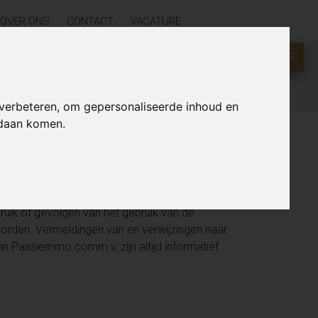
OVER ONS
CONTACT
VACATURE
GRATIS WAARDEBEPALING?
KLIK HIER
 verbeteren, om gepersonaliseerde inhoud en
ndaan komen.
nderen regelmatig geautomatiseerde updates.
ijn van objectgegevens en andere informatie op
sites. Passiemmo comm v en eventuele
uik of gevolgen van het gebruik van de
rden. Vermeldingen van en verwijzingen naar
an Passiemmo comm v, zijn altijd informatief.