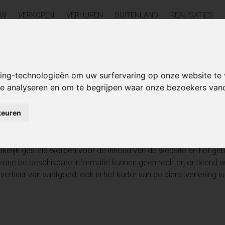
UW
VERKOPEN
VERHUREN
BUITENLAND
REALISATIES
Disclaimer
king-technologieën om uw surfervaring op onze website te
 te analyseren en om te begrijpen waar onze bezoekers va
keuren
one.be en behandelt de website met de nodige zorg. We gara
kking tot de volledigheid, de correctheid en het up-to-date z
enkele verantwoordelijkheid voor informatie op gelinkte web
elijk gesteld worden voor de inhoud van de website en het gebr
one.be beschikbare informatie kunnen geen rechten ontleend wo
f verhuur van vastgoed, ook in het kader van de dienstverlening v