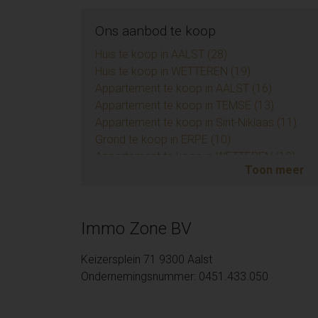
Ons aanbod te koop
Huis te koop in AALST (28)
Huis te koop in WETTEREN (19)
Appartement te koop in AALST (16)
Appartement te koop in TEMSE (13)
Appartement te koop in Sint-Niklaas (11)
Grond te koop in ERPE (10)
Appartement te koop in WETTEREN (10)
Toon meer
Handelspand te koop in AALST (9)
Appartement te koop in ZUIDKOTE (9)
Eengezinswoning te koop in BRAINE-LE-COM
Huis te koop in Sint-Niklaas (6)
Immo Zone BV
Opbrengsteigendom te koop in AALST (6)
Appartement te koop in AMBLETEUSE (4)
Keizersplein 71 9300 Aalst
Grond te koop in BIEVRE (4)
Ondernemingsnummer: 0451.433.050
Appartement te koop in LIEDEKERKE (3)
Huis te koop in Zottegem (3)