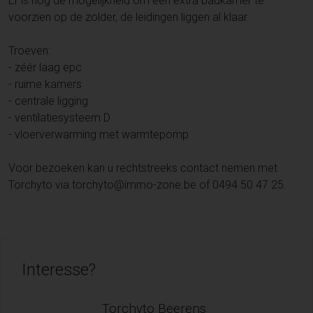
Er is nog de mogelijkheid om een extra badkamer te
voorzien op de zolder, de leidingen liggen al klaar.
Troeven:
- zéér laag epc
- ruime kamers
- centrale ligging
- ventilatiesysteem D
- vloerverwarming met warmtepomp
Voor bezoeken kan u rechtstreeks contact nemen met
Torchyto via torchyto@immo-zone.be of 0494 50 47 25.
Interesse?
Torchyto Beerens