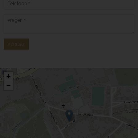
Verstuur
+
−