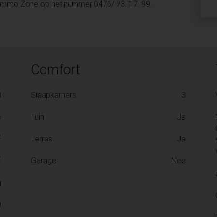
n Immo Zone op het nummer 0476/ 73. 17. 99.
Comfort
8
Slaapkamers
3
6
Tuin
Ja
2
Terras
Ja
2
Garage
Nee
g
n