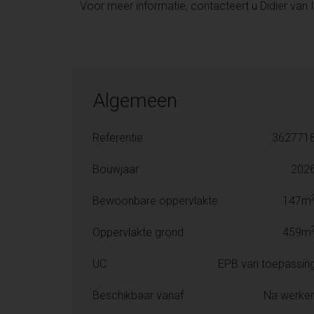
Voor meer informatie, contacteert u Didier va
Algemeen
Referentie
362771
Bouwjaar
202
Bewoonbare oppervlakte
147m
Oppervlakte grond
459m
UC
EPB van toepassin
Beschikbaar vanaf
Na werke