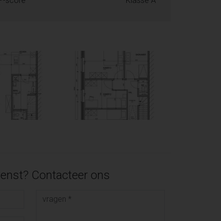
P-score
Klasse A
enst? Contacteer ons