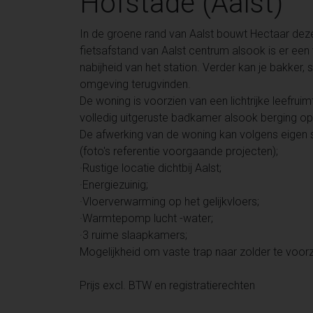
Hofstade (Aalst)
In de groene rand van Aalst bouwt Hectaar dez
fietsafstand van Aalst centrum alsook is er een
nabijheid van het station. Verder kan je bakker, 
omgeving terugvinden.
De woning is voorzien van een lichtrijke leefru
volledig uitgeruste badkamer alsook berging op 
De afwerking van de woning kan volgens eigen 
(foto's referentie voorgaande projecten);
·Rustige locatie dichtbij Aalst;
·Energiezuinig;
·Vloerverwarming op het gelijkvloers;
·Warmtepomp lucht -water;
·3 ruime slaapkamers;
Mogelijkheid om vaste trap naar zolder te voor
Prijs excl. BTW en registratierechten