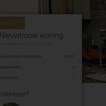
€ 430 877
Nieuwbouw woning
Houtzagerijstraat 16 , HOFSTADE
2
Bewoonbare oppervlakte
147m
Slaapkamers
3
Badkamers
1
Interesse?