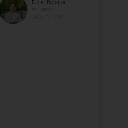
Didier Bocqué
BIV: 504.851
0476 73 17 99