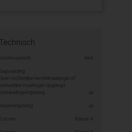
Technisch
Voorkooprecht
Nee
Dagvaarding
Geen rechterlijke herstelmaatregel of
bestuurlijke maatregel opgelegd
Verkavelingvergunning
Ja
Bouwvergunning
Ja
G-score
Klasse A