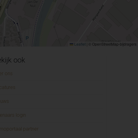
Leaflet
|
© OpenStreetMap-bijdragers
kijk ook
er ons
catures
euws
enaars login
moportaal partner