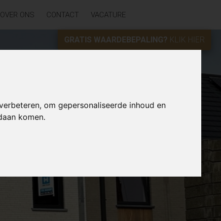
OVER ONS
CONTACT
VACATURE
GRATIS WAARDEBEPALING?
KLIK HIER
 verbeteren, om gepersonaliseerde inhoud en
ndaan komen.