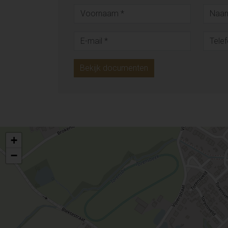
Bekijk documenten
+
−