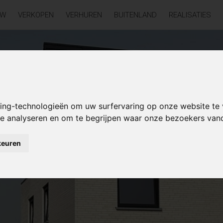
UW
VERKOPEN
VERHUREN
BUITENLAND
REALISATIES
king-technologieën om uw surfervaring op onze website te
 te analyseren en om te begrijpen waar onze bezoekers va
keuren