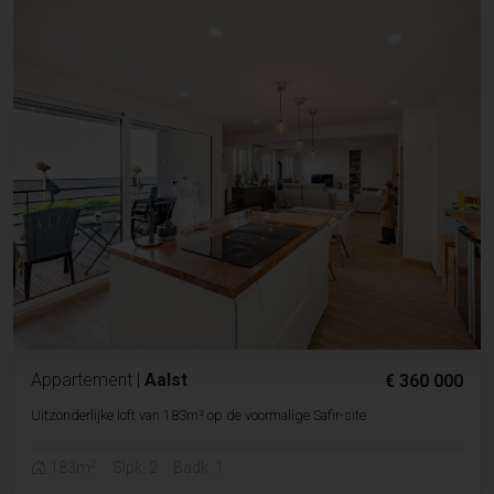
Appartement
|
Aalst
€ 360 000
Uitzonderlijke loft van 183m² op de voormalige Safir-site
2
183m
Slpk. 2
Badk. 1