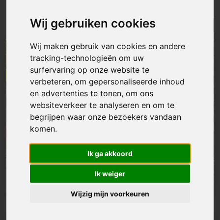
houtem
Wij gebruiken cookies
Lijst
Kaart
Sorteer
Wij maken gebruik van cookies en andere
NIEUW
tracking-technologieën om uw
ONDER OPTIE
surfervaring op onze website te
verbeteren, om gepersonaliseerde inhoud
en advertenties te tonen, om ons
websiteverkeer te analyseren en om te
begrijpen waar onze bezoekers vandaan
komen.
Ik ga akkoord
Ik weiger
Wijzig mijn voorkeuren
Appartement
|
Sint-lievens-houtem
€ 399 000