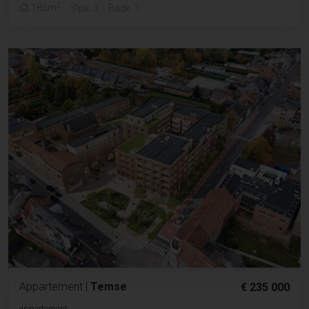
2
185m
Slpk. 3
Badk. 1
Appartement
|
Temse
€ 235 000
appartement