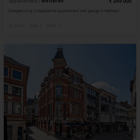
Appartement
|
Wetteren
€ 249 000
Energiezuinig 2 slaapkamer appartement met garage in Wetteren
2
85m
Slpk. 2
Badk. 1