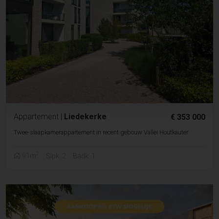
Appartement
|
Liedekerke
€ 353 000
Twee-slaapkamerappartement in recent gebouw Vallei Houtkauter
2
91m
Slpk. 2
Badk. 1