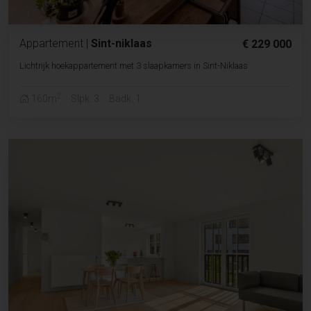
Appartement
|
Sint-niklaas
€ 229 000
Lichtrijk hoekappartement met 3 slaapkamers in Sint-Niklaas
2
160m
Slpk. 3
Badk. 1