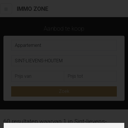
IMMO ZONE
Aanbod te koop
Zoek
60 resultaten waarvan 1 in Sint-lievens-