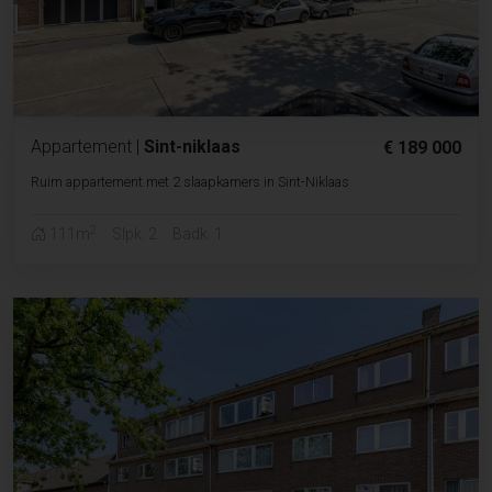
Appartement
|
Sint-niklaas
€ 189 000
Ruim appartement met 2 slaapkamers in Sint-Niklaas
2
111m
Slpk. 2
Badk. 1