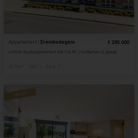
Appartement
|
Erembodegem
€ 285 000
Lichtrijk duplexappartement met 2 SLPK, 2 badkamers & garage
2
78m
Slpk. 2
Badk. 2
NIEUW