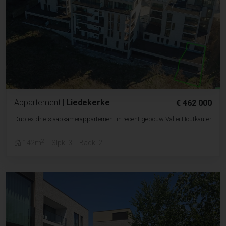
Appartement
|
Liedekerke
€ 462 000
Duplex drie-slaapkamerappartement in recent gebouw Vallei Houtkauter
2
142m
Slpk. 3
Badk. 2