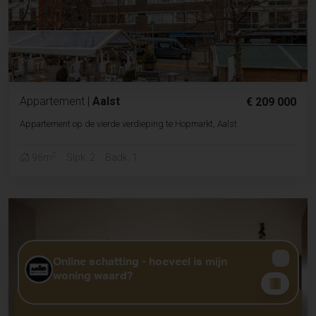
Appartement
|
Aalst
€ 209 000
Appartement op de vierde verdieping te Hopmarkt, Aalst
2
96m
Slpk. 2
Badk. 1
GRATIS WAARDEBEPALING?
KLIK HIER