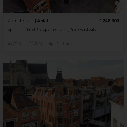
Appartement
|
Aalst
€ 248 000
Appartement met 2 slaapkamers vlakbij Grote Markt Aalst
2
2
89m
120m
Slpk. 2
Badk. 1