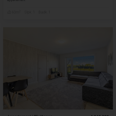
2
60m
Slpk. 1
Badk. 1