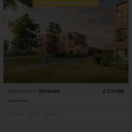
Appartement
|
Wetteren
€ 379 000
appartement
2
96m
Slpk. 2
Badk. 1