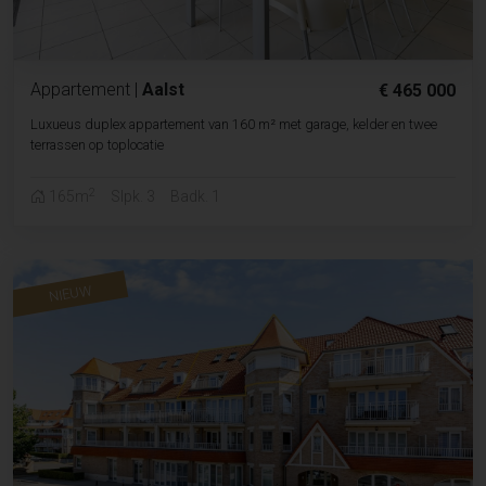
Appartement
|
Aalst
€ 465 000
Luxueus duplex appartement van 160 m² met garage, kelder en twee
terrassen op toplocatie
2
165m
Slpk. 3
Badk. 1
NIEUW