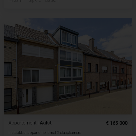
62m
Slpk. 2
Badk. 1
Appartement
|
Aalst
€ 165 000
Instapklaar appartement met 2 slaapkamers