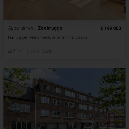
Appartement
|
Zeebrugge
€ 199 000
Prachtig gelijkvloers hoekappartement met 2 slpks
2
83m
Slpk. 2
Badk. 1