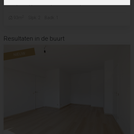
Instapklaar appartement op het mooie marktplein
2
93m
Slpk. 2
Badk. 1
Resultaten in de buurt
NIEUW