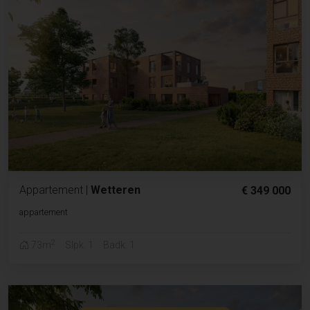
Appartement
|
Wetteren
€ 349 000
appartement
2
73m
Slpk. 1
Badk. 1