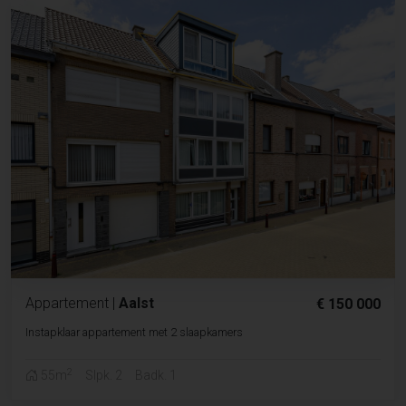
Appartement
|
Aalst
€ 150 000
Instapklaar appartement met 2 slaapkamers
2
55m
Slpk. 2
Badk. 1