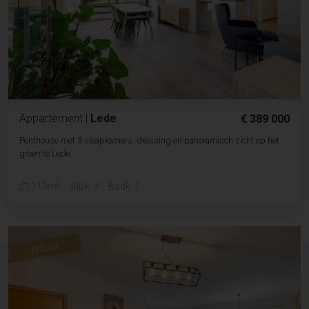
Appartement
|
Lede
€ 389 000
Penthouse met 3 slaapkamers, dressing en panoramisch zicht op het
groen te Lede
2
113m
Slpk. 3
Badk. 1
NIEUW