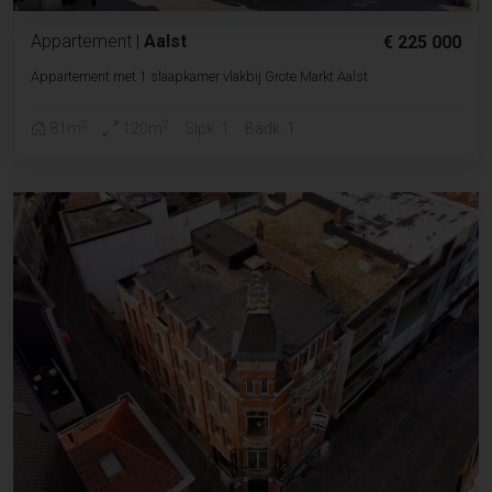
Appartement
|
Aalst
€ 225 000
Appartement met 1 slaapkamer vlakbij Grote Markt Aalst
2
2
81m
120m
Slpk. 1
Badk. 1