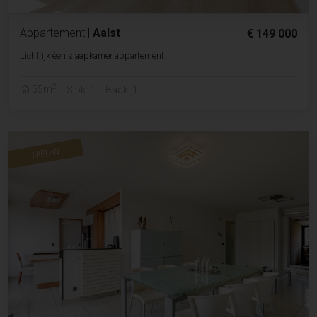
Appartement
|
Aalst
€ 149 000
Lichtrijk één slaapkamer appartement
2
55m
Slpk. 1
Badk. 1
NIEUW