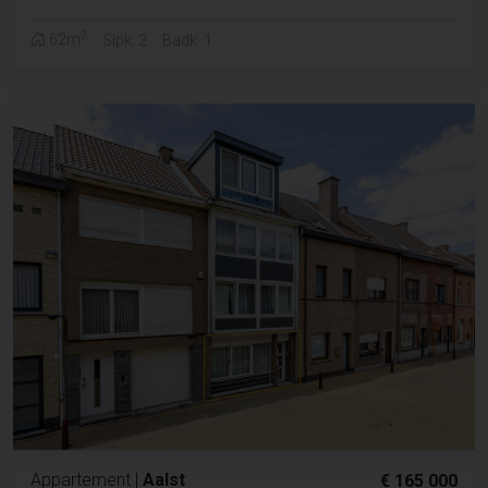
2
62m
Slpk. 2
Badk. 1
Appartement
|
Aalst
€ 165 000