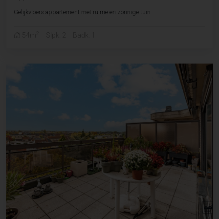
Gelijkvloers appartement met ruime en zonnige tuin
2
54m
Slpk. 2
Badk. 1