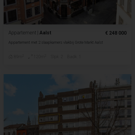
Appartement
|
Aalst
€ 248 000
Appartement met 2 slaapkamers vlakbij Grote Markt Aalst
2
2
89m
120m
Slpk. 2
Badk. 1