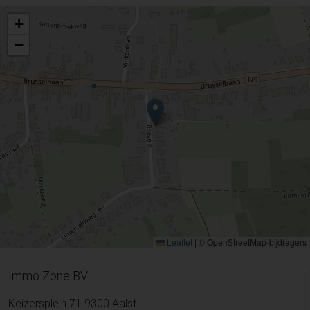
+
−
Leaflet
|
© OpenStreetMap-bijdragers
Immo Zone BV
Keizersplein 71 9300 Aalst