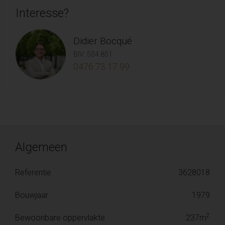
Interesse?
Didier Bocqué
BIV: 504.851
0476 73 17 99
Algemeen
Referentie
3628018
Bouwjaar
1979
2
Bewoonbare oppervlakte
237m