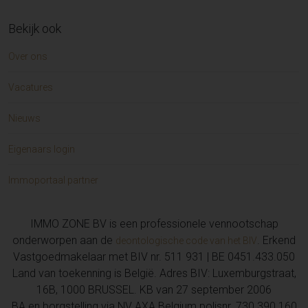
Bekijk ook
Over ons
Vacatures
Nieuws
Eigenaars login
Immoportaal partner
IMMO ZONE BV is een professionele vennootschap
onderworpen aan de
. Erkend
deontologische code van het BIV
Vastgoedmakelaar met BIV nr. 511 931 | BE 0451.433.050
Land van toekenning is België. Adres BIV: Luxemburgstraat,
16B, 1000 BRUSSEL. KB van 27 september 2006
BA en borgstelling via NV AXA Belgium polisnr. 730.390.160