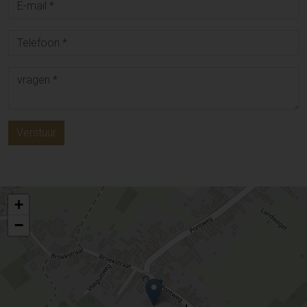
Verstuur
+
−