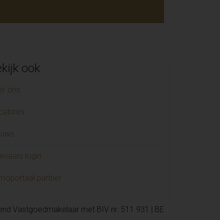
kijk ook
er ons
catures
euws
enaars login
moportaal partner
kend Vastgoedmakelaar met BIV nr. 511 931 | BE