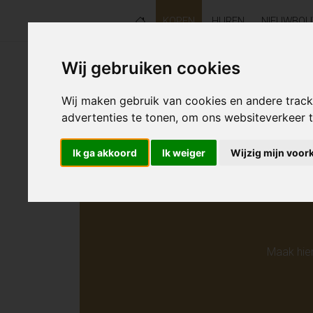
KOPEN
HUREN
NIEUWBO
Wij gebruiken cookies
Helaas s
Wij maken gebruik van cookies en andere trac
advertenties te tonen, om ons websiteverkeer
Ik ga akkoord
Ik weiger
Wijzig mijn voor
Maak hie