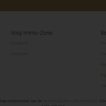
Volg Immo-Zone
Be
Facebook
Ov
Instagram
Va
Ni
Eig
Im
chap onderworpen aan de
deontologische code van het BIV
. Er