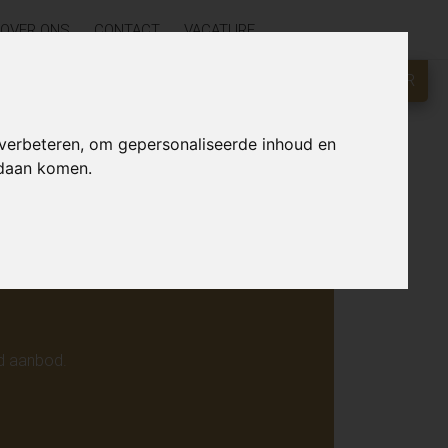
OVER ONS
CONTACT
VACATURE
GRATIS WAARDEBEPALING?
KLIK HIER
r online.
 verbeteren, om gepersonaliseerde inhoud en
ndaan komen.
d aanbod.