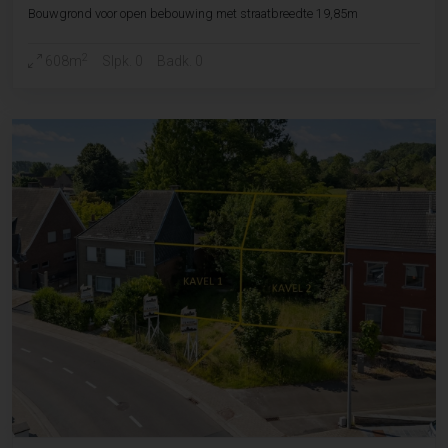
Bouwgrond voor open bebouwing met straatbreedte 19,85m
2
608m
Slpk. 0
Badk. 0