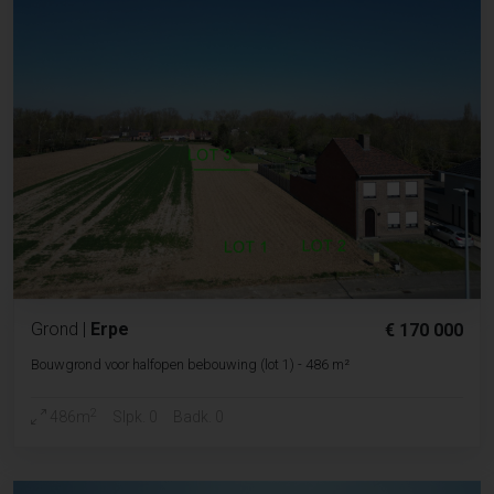
Grond
|
Erpe
€ 170 000
Bouwgrond voor halfopen bebouwing (lot 1) - 486 m²
2
486m
Slpk. 0
Badk. 0