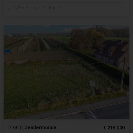
2
1036m
Slpk. 0
Badk. 0
Grond
|
Dendermonde
€ 215 000