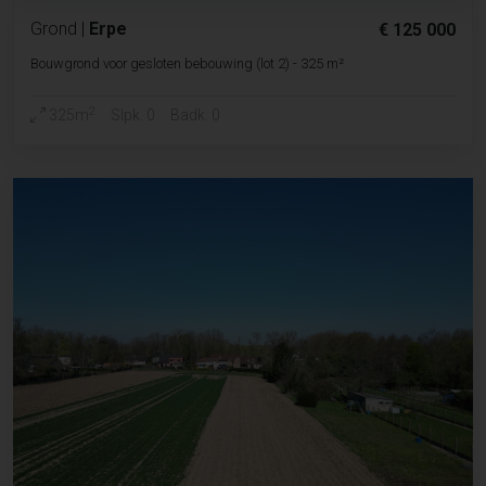
Grond
|
Erpe
€ 125 000
Bouwgrond voor gesloten bebouwing (lot 2) - 325 m²
2
325m
Slpk. 0
Badk. 0