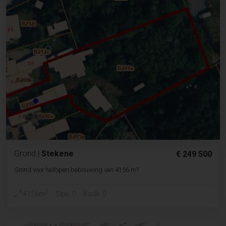
Grond
|
Stekene
€ 249 500
Grond voor halfopen bebouwing van 4156 m²
2
4156m
Slpk. 0
Badk. 0