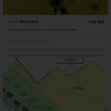
Grond
|
Kerksken
€ 65 000
Landbouwgrond 6521m² in het landelijke Kerksken
2
6521m
Slpk. 0
Badk. 0