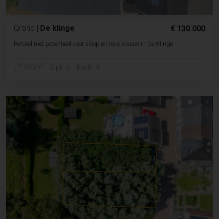
Grond
|
De klinge
€ 130 000
Perceel met potentieel voor sloop en heropbouw in De Klinge
2
100m
Slpk. 0
Badk. 0