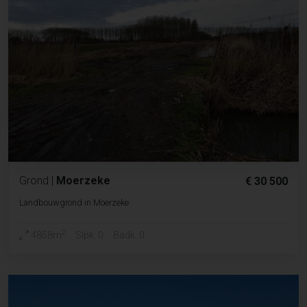
Grond
|
Moerzeke
€ 30 500
Landbouwgrond in Moerzeke
2
4858m
Slpk. 0
Badk. 0