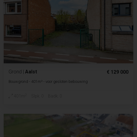
Grond
|
Aalst
€ 129 000
Bouwgrond - 401m² - voor gesloten bebouwing
2
401m
Slpk. 0
Badk. 0