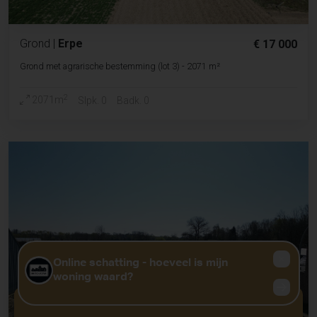
Grond
|
Erpe
€ 17 000
Grond met agrarische bestemming (lot 3) - 2071 m²
2
2071m
Slpk. 0
Badk. 0
GRATIS WAARDEBEPALING?
KLIK HIER