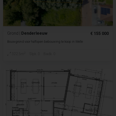
Grond
|
Denderleeuw
€ 155 000
Bouwgrond voor halfopen bebouwing te koop in Welle
2
322.5m
Slpk. 0
Badk. 0