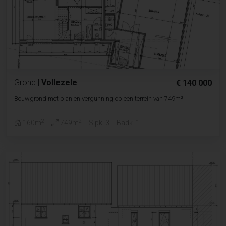
Grond
|
Vollezele
€ 140 000
Bouwgrond met plan en vergunning op een terrein van 749m²
2
2
160m
749m
Slpk. 3
Badk. 1