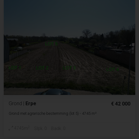
Grond
|
Erpe
€ 42 000
Grond met agrarische bestemming (lot 5) - 4745 m²
2
4745m
Slpk. 0
Badk. 0