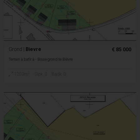
Grond
|
Bievre
€ 85 000
Terrain à batîr à - Bouwgrond te Bièvre
2
1203m
Slpk. 0
Badk. 0