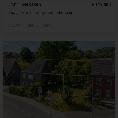
Grond
|
Kerksken
€ 119 000
Bouwgrond 469m² voor gesloten bebouwing
2
200m
Slpk. 0
Badk. 0