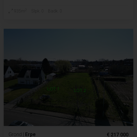
2
935m
Slpk. 0
Badk. 0
Grond
|
Erpe
€ 217 000