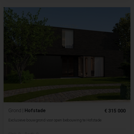
Grond
|
Hofstade
€ 315 000
Exclusieve bouwgrond voor open bebouwing te Hofstade