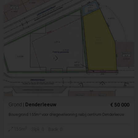
Grond
|
Denderleeuw
€ 50 000
Bouwgrond 155m² voor driegevelwoning nabij centrum Denderleeuw
2
155m
Slpk. 0
Badk. 0