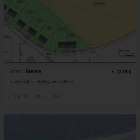
Grond
|
Bievre
€ 73 000
Terrain à batîr à - Bouwgrond te Bièvre
2
1001m
Slpk. 0
Badk. 0