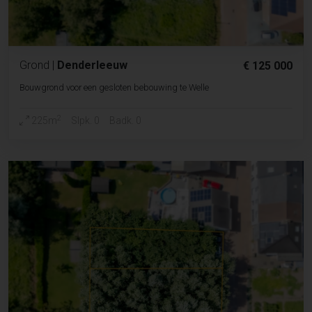
Grond
|
Denderleeuw
€ 125 000
Bouwgrond voor een gesloten bebouwing te Welle
2
225m
Slpk. 0
Badk. 0