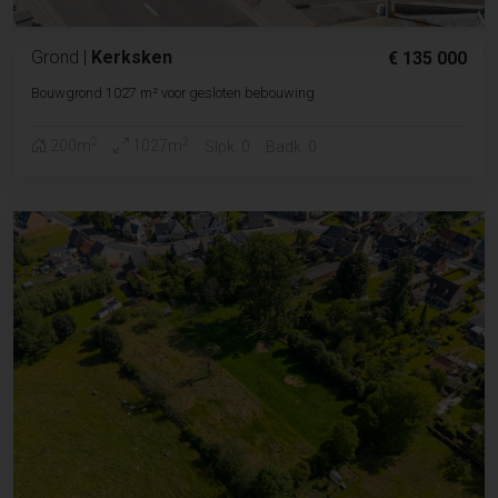
Grond
|
Kerksken
€ 135 000
Bouwgrond 1027 m² voor gesloten bebouwing
2
2
200m
1027m
Slpk. 0
Badk. 0