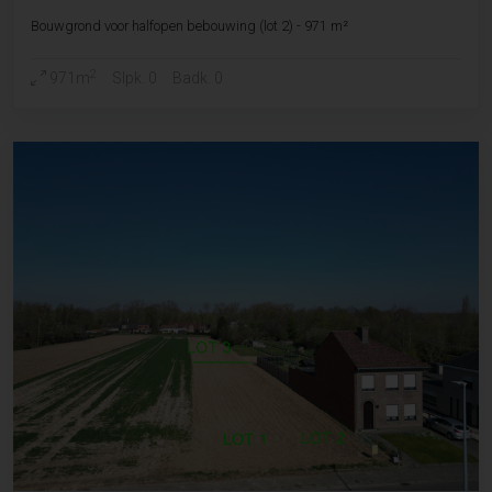
Bouwgrond voor halfopen bebouwing (lot 2) - 971 m²
2
971m
Slpk. 0
Badk. 0