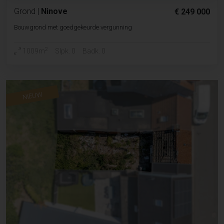
Grond
|
Ninove
€ 249 000
Bouwgrond met goedgekeurde vergunning
2
1009m
Slpk. 0
Badk. 0
NIEUW