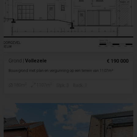
Grond
|
Vollezele
€ 190 000
Bouwgrond met plan en vergunning op een terrein van 1107m²
2
2
180m
1107m
Slpk. 3
Badk. 1