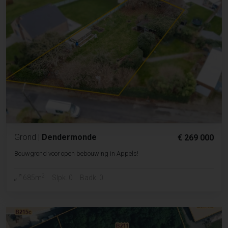
Grond
|
Dendermonde
€ 269 000
Bouwgrond voor open bebouwing in Appels!
2
685m
Slpk. 0
Badk. 0