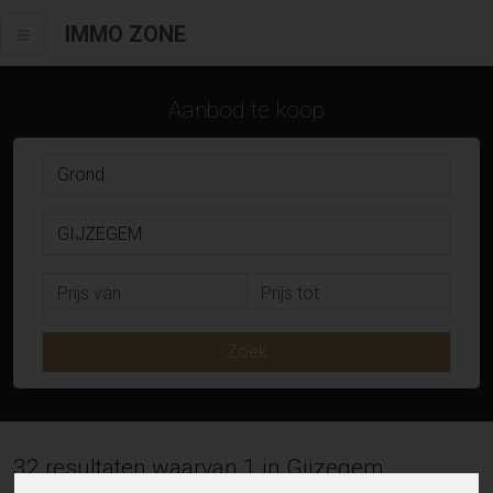
IMMO ZONE
Aanbod te koop
Zoek
32 resultaten waarvan 1 in Gijzegem