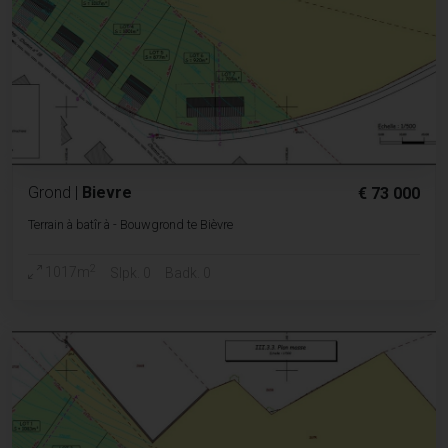
Grond
|
Bievre
€ 73 000
Terrain à batîr à - Bouwgrond te Bièvre
2
1017m
Slpk. 0
Badk. 0