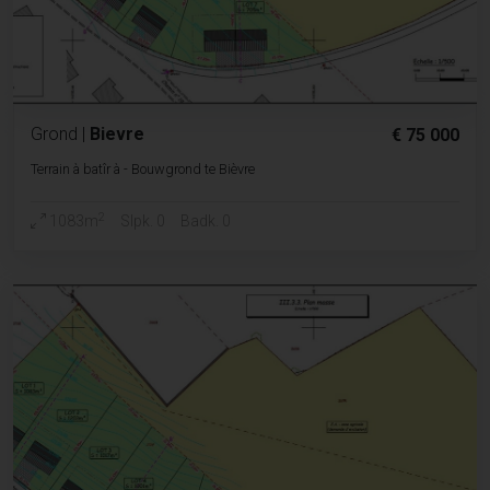
Grond
|
Bievre
€ 75 000
Terrain à batîr à - Bouwgrond te Bièvre
2
1083m
Slpk. 0
Badk. 0