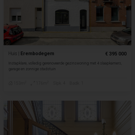
Huis
|
Erembodegem
€ 395 000
Instapklare, volledig gerenoveerde gezinswoning met 4 slaapkamers,
garage en zonnige stadstuin
2
2
153m
176m
Slpk. 4
Badk. 1