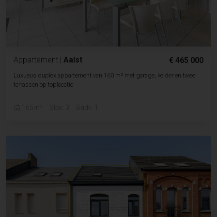
Appartement
|
Aalst
€ 465 000
Luxueus duplex appartement van 160 m² met garage, kelder en twee
terrassen op toplocatie
2
165m
Slpk. 3
Badk. 1