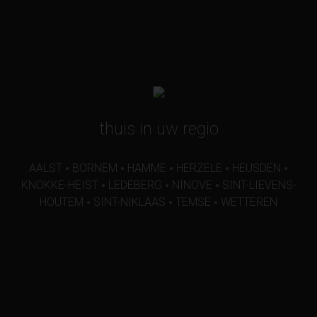
thuis in uw regio
AALST
BORNEM
HAMME
HERZELE
HEUSDEN
●
●
●
●
●
KNOKKE-HEIST
LEDEBERG
NINOVE
SINT-LIEVENS-
●
●
●
HOUTEM
SINT-NIKLAAS
TEMSE
WETTEREN
●
●
●