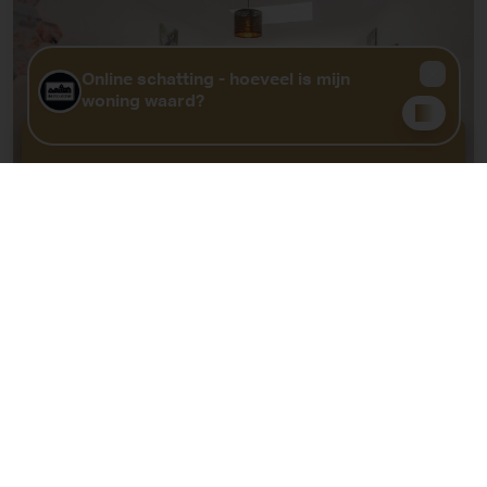
GRATIS WAARDEBEPALING?
KLIK HIER
Huis
|
Wetteren
€ 299 000
Prachtig gerenoveerde woning met 3 slks en tuin
2
2
96m
140m
Slpk. 3
Badk. 1