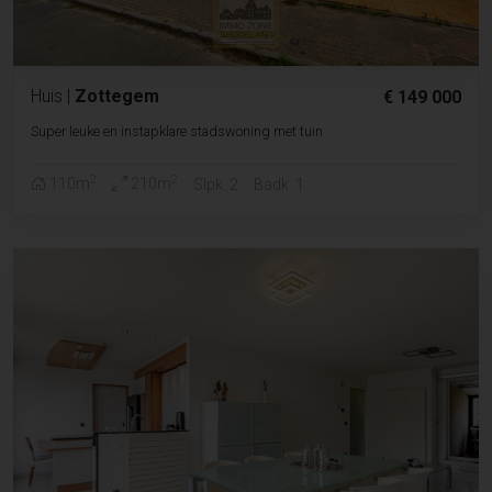
Huis
|
Zottegem
€ 149 000
Super leuke en instapklare stadswoning met tuin
2
2
110m
210m
Slpk. 2
Badk. 1