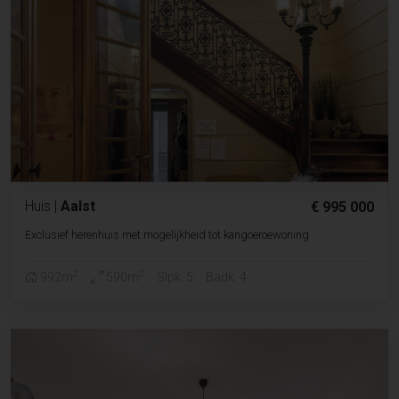
Huis
|
Aalst
€ 995 000
Exclusief herenhuis met mogelijkheid tot kangoeroewoning
2
2
992m
590m
Slpk. 5
Badk. 4