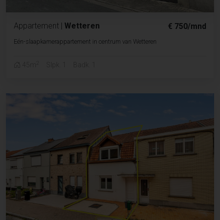
Appartement
|
Wetteren
€ 750/mnd
Eén-slaapkamerappartement in centrum van Wetteren
2
45m
Slpk. 1
Badk. 1