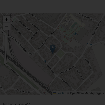
+
−
Leaflet
|
© OpenStreetMap-bijdragers
Immo Zone BV