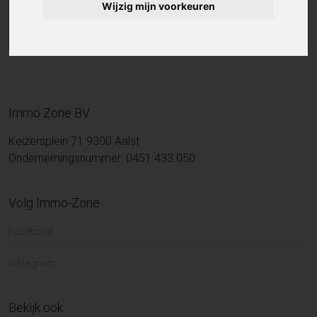
Wijzig mijn voorkeuren
Immo Zone BV
Keizersplein 71 9300 Aalst
Ondernemingsnummer: 0451.433.050
Volg Immo-Zone
Facebook
Instagram
Bekijk ook