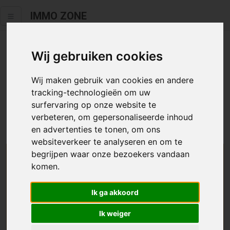
IMMO ZONE
Wij gebruiken cookies
Helaas staat dit zoekertje niet
meer online.
Wij maken gebruik van cookies en andere
tracking-technologieën om uw
Neem zeker een kijkje in ons
aanbod te koop
of
aanbod te
surfervaring op onze website te
huur
.
verbeteren, om gepersonaliseerde inhoud
en advertenties te tonen, om ons
websiteverkeer te analyseren en om te
begrijpen waar onze bezoekers vandaan
We helpen u graag zoeken
komen.
Maak hier een zoekprofiel aan en we houden u op
Ik ga akkoord
de hoogte van passend aanbod.
Ik weiger
Uw zoekcriteria