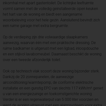
inkomhal met apart gastentoilet. De lichtrijke leefruimte
vormt samen met de volledig geïnstalleerde open keuken
het hart van de woning en biedt een aangename
woonbeleving voor het hele gezin. Aansluitend bevindt zich
een ruime garage met extra bergruimte.
Op de verdieping zijn drie volwaardige slaapkamers
aanwezig, waarvan één met een praktische dressing. De
ruime badkamer is uitgerust met een ligbad, inloopdouche
en een stijlvol lavabomeubel. Daarnaast beschikt de woning
over een tweede afzonderlijk toilet.
Ook op technisch vlak scoort deze woning bijzonder sterk.
Dankzij de 20 zonnepanelen, de aanwezige
airconditioning/warmtepomp, de conforme elektrische
installatie en een gunstig EPC van slechts 117 kWh/m² geniet
u van een energiezuinige en toekomstgerichte woning.
Verder is er een regenwaterput van 5.000 liter voorzien en
werd de woning uitgerust met een alarmsysteem voor extra