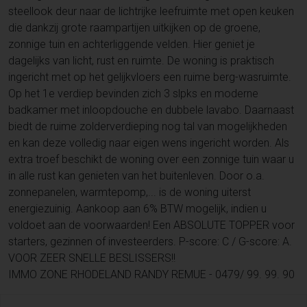
steellook deur naar de lichtrijke leefruimte met open keuken
die dankzij grote raampartijen uitkijken op de groene,
zonnige tuin en achterliggende velden. Hier geniet je
dagelijks van licht, rust en ruimte. De woning is praktisch
ingericht met op het gelijkvloers een ruime berg-wasruimte.
Op het 1e verdiep bevinden zich 3 slpks en moderne
badkamer met inloopdouche en dubbele lavabo. Daarnaast
biedt de ruime zolderverdieping nog tal van mogelijkheden
en kan deze volledig naar eigen wens ingericht worden. Als
extra troef beschikt de woning over een zonnige tuin waar u
in alle rust kan genieten van het buitenleven. Door o.a.
zonnepanelen, warmtepomp,... is de woning uiterst
energiezuinig. Aankoop aan 6% BTW mogelijk, indien u
voldoet aan de voorwaarden! Een ABSOLUTE TOPPER voor
starters, gezinnen of investeerders. P-score: C / G-score: A.
VOOR ZEER SNELLE BESLISSERS!!
IMMO ZONE RHODELAND RANDY REMUE - 0479/ 99. 99. 90