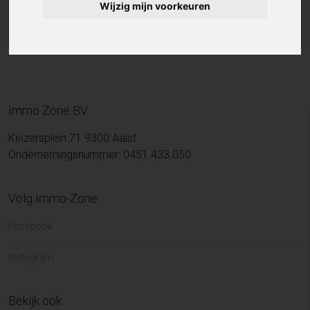
Wijzig mijn voorkeuren
Immo Zone BV
Keizersplein 71 9300 Aalst
Ondernemingsnummer: 0451.433.050
Volg Immo-Zone
Facebook
Instagram
Bekijk ook