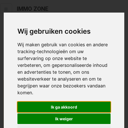
IMMO ZONE
Wij gebruiken cookies
Helaas staat dit zoekertje niet
meer online.
Wij maken gebruik van cookies en andere
tracking-technologieën om uw
Neem zeker een kijkje in ons
aanbod te koop
of
aanbod te
surfervaring op onze website te
huur
.
verbeteren, om gepersonaliseerde inhoud
en advertenties te tonen, om ons
websiteverkeer te analyseren en om te
begrijpen waar onze bezoekers vandaan
We helpen u graag zoeken
komen.
Maak hier een zoekprofiel aan en we houden u op
Ik ga akkoord
de hoogte van passend aanbod.
Ik weiger
Uw zoekcriteria