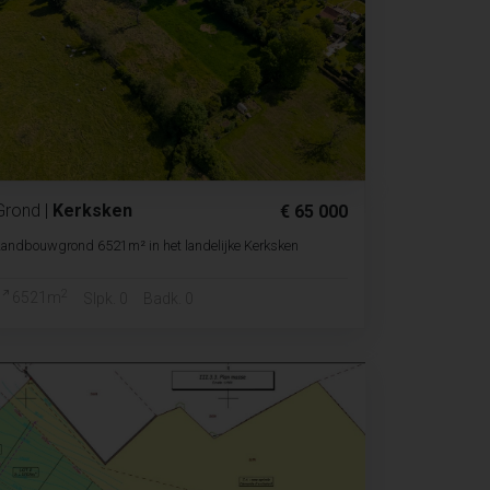
Grond
|
Kerksken
€ 65 000
andbouwgrond 6521m² in het landelijke Kerksken
2
6521m
Slpk. 0
Badk. 0