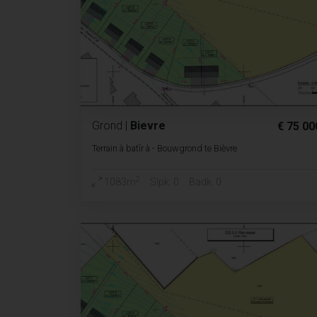
Grond
|
Bievre
€ 75 00
Terrain à batîr à - Bouwgrond te Bièvre
2
1083m
Slpk. 0
Badk. 0