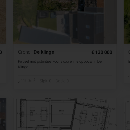
Grond
|
De klinge
0
€ 130 000
Perceel met potentieel voor sloop en heropbouw in De
B
Klinge
2
100m
Slpk. 0
Badk. 0