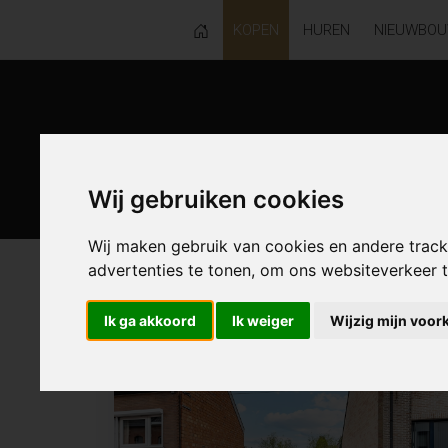
KOPEN
HUREN
NIEUWBO
Wij gebruiken cookies
Wij maken gebruik van cookies en andere trac
advertenties te tonen, om ons websiteverkeer
32 resultaten waarvan 1 in Aalst
Ik ga akkoord
Ik weiger
Wijzig mijn voor