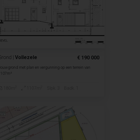
Grond
|
Vollezele
€ 190 000
ouwgrond met plan en vergunning op een terrein van
1107m²
2
2
180m
1107m
Slpk. 3
Badk. 1