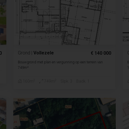
Grond
|
Vollezele
0
€ 140 000
Bouwgrond met plan en vergunning op een terrein van
B
749m²
2
2
160m
749m
Slpk. 3
Badk. 1