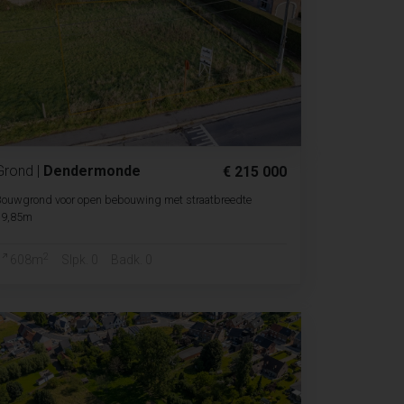
Grond
|
Dendermonde
€ 215 000
Bouwgrond voor open bebouwing met straatbreedte
19,85m
2
608m
Slpk. 0
Badk. 0