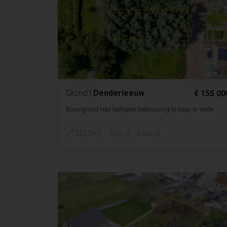
Grond
|
Denderleeuw
€ 155 00
Bouwgrond voor halfopen bebouwing te koop in Welle
2
322.5m
Slpk. 0
Badk. 0