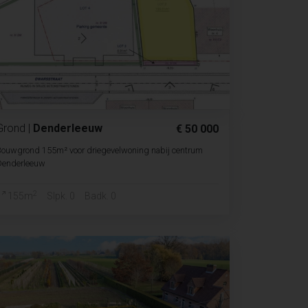
Grond
|
Denderleeuw
€ 50 000
Bouwgrond 155m² voor driegevelwoning nabij centrum
Denderleeuw
2
155m
Slpk. 0
Badk. 0