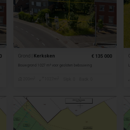
Grond
|
Kerksken
0
€ 135 000
Bouwgrond 1027 m² voor gesloten bebouwing
L
2
2
200m
1027m
Slpk. 0
Badk. 0