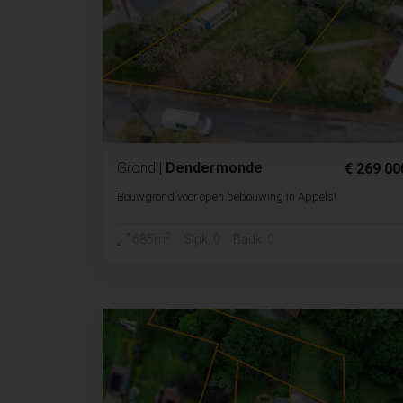
Grond
|
Dendermonde
€ 269 00
Bouwgrond voor open bebouwing in Appels!
2
685m
Slpk. 0
Badk. 0