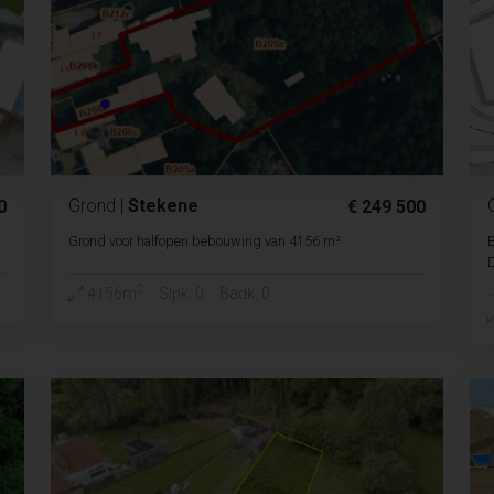
Grond
|
Stekene
0
€ 249 500
Grond voor halfopen bebouwing van 4156 m²
2
4156m
Slpk. 0
Badk. 0