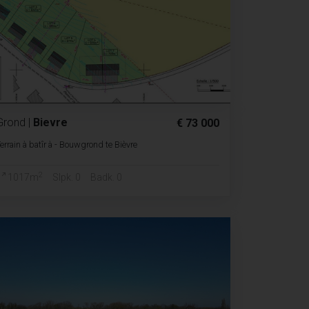
Grond
|
Bievre
€ 73 000
errain à batîr à - Bouwgrond te Bièvre
2
1017m
Slpk. 0
Badk. 0