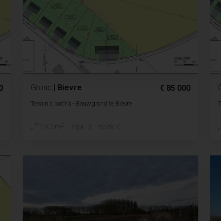
Grond
|
Bievre
0
€ 85 000
Terrain à batîr à - Bouwgrond te Bièvre
T
2
1203m
Slpk. 0
Badk. 0