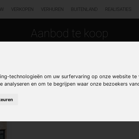
UW
VERKOPEN
VERHUREN
BUITENLAND
REALISATIES
Aanbod te koop
king-technologieën om uw surfervaring op onze website te
 te analyseren en om te begrijpen waar onze bezoekers va
keuren