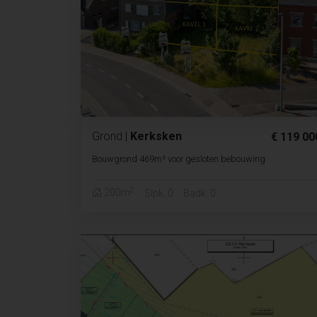
Grond
|
Kerksken
€ 119 00
Bouwgrond 469m² voor gesloten bebouwing
2
200m
Slpk. 0
Badk. 0