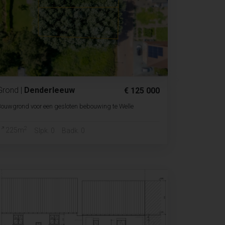
Grond
|
Denderleeuw
€ 125 000
ouwgrond voor een gesloten bebouwing te Welle
2
225m
Slpk. 0
Badk. 0