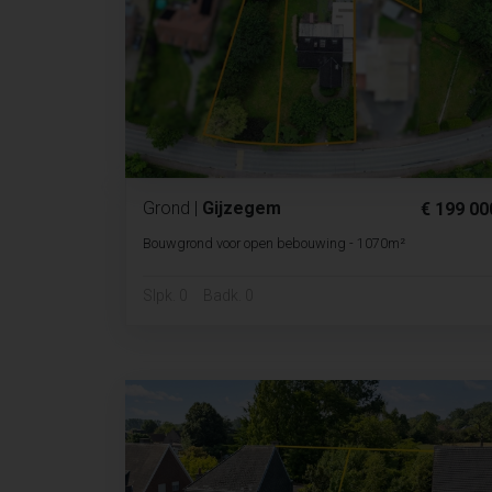
Grond
|
Gijzegem
€ 199 00
Bouwgrond voor open bebouwing - 1070m²
Slpk. 0
Badk. 0