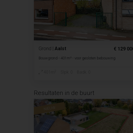
Grond
|
Aalst
€ 129 00
Bouwgrond - 401m² - voor gesloten bebouwing
2
401m
Slpk. 0
Badk. 0
Resultaten in de buurt
NIEUW