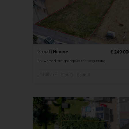
Grond
|
Ninove
€ 249 00
Bouwgrond met goedgekeurde vergunning
2
1009m
Slpk. 0
Badk. 0