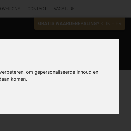
OVER ONS
CONTACT
VACATURE
GRATIS WAARDEBEPALING?
KLIK HIER
Zoek
 verbeteren, om gepersonaliseerde inhoud en
ndaan komen.
Lijst
Kaart
Sorteer