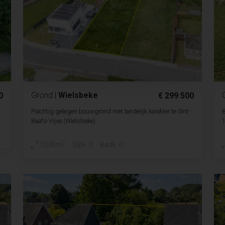
Grond
|
Wielsbeke
0
€ 299 500
Prachtig gelegen bouwgrond met landelijk karakter te Sint-
Baafs-Vijve (Wielsbeke)
2
1036m
Slpk. 0
Badk. 0