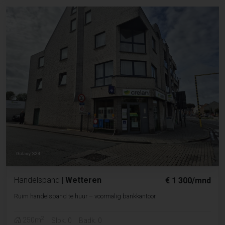
Handelspand
|
Wetteren
€ 1 300/mnd
Ruim handelspand te huur – voormalig bankkantoor.
2
250m
Slpk. 0
Badk. 0