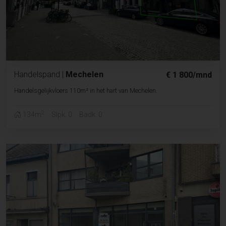
Handelspand
|
Mechelen
€ 1 800/mnd
Handelsgelijkvloers 110m² in het hart van Mechelen.
2
134m
Slpk. 0
Badk. 0