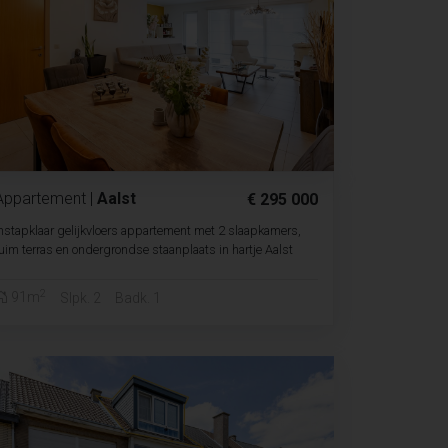
Appartement
|
Aalst
€ 295 000
nstapklaar gelijkvloers appartement met 2 slaapkamers,
uim terras en ondergrondse staanplaats in hartje Aalst
2
91m
Slpk. 2
Badk. 1