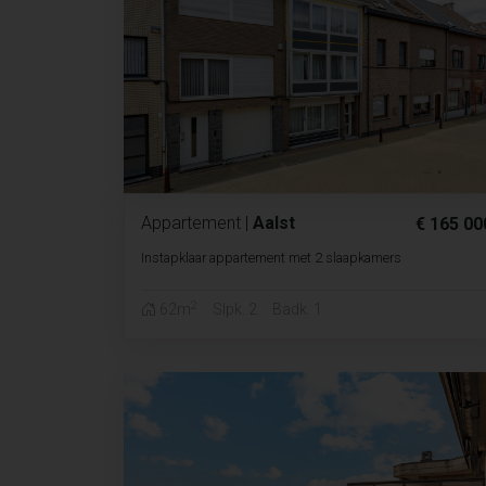
Appartement
|
Aalst
€ 165 00
Instapklaar appartement met 2 slaapkamers
2
62m
Slpk. 2
Badk. 1