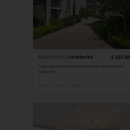
Appartement
|
Liedekerke
€ 353 00
Twee-slaapkamerappartement in recent gebouw Vallei
Houtkauter
2
91m
Slpk. 2
Badk. 1