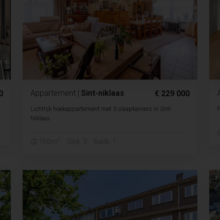
Appartement
|
Sint-niklaas
0
€ 229 000
Lichtrijk hoekappartement met 3 slaapkamers in Sint-
P
Niklaas
2
160m
Slpk. 3
Badk. 1