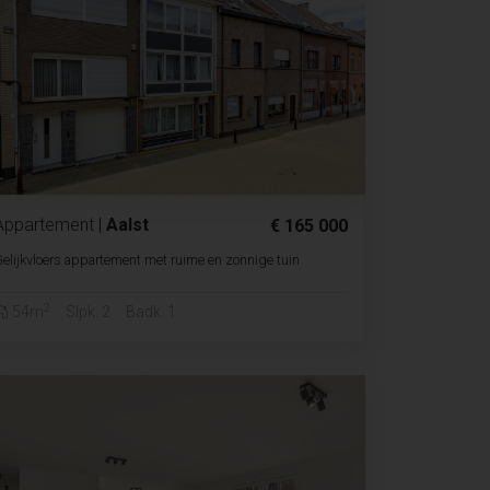
Appartement
|
Aalst
€ 165 000
elijkvloers appartement met ruime en zonnige tuin
2
54m
Slpk. 2
Badk. 1