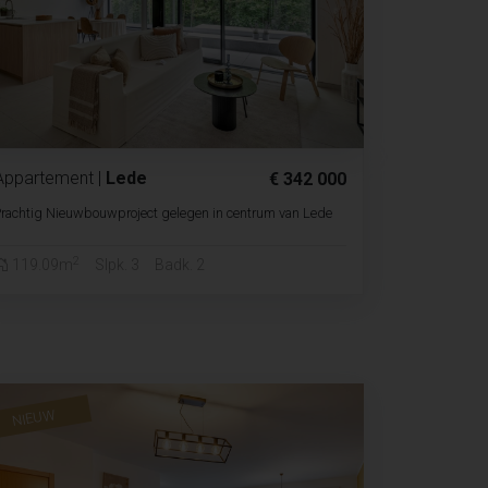
Appartement
|
Lede
€ 342 000
rachtig Nieuwbouwproject gelegen in centrum van Lede
2
119.09m
Slpk. 3
Badk. 2
NIEUW