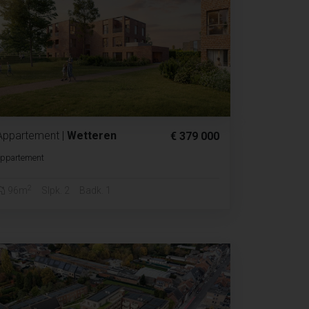
Appartement
|
Wetteren
€ 379 000
appartement
2
96m
Slpk. 2
Badk. 1