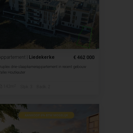
Appartement
|
Liedekerke
€ 462 000
uplex drie-slaapkamerappartement in recent gebouw
allei Houtkauter
2
142m
Slpk. 3
Badk. 2