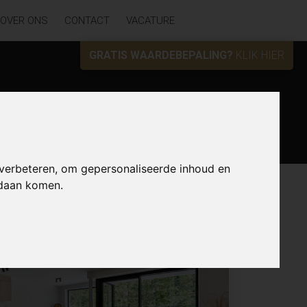
OVER ONS
CONTACT
VACATURE
GRATIS WAARDEBEPALING?
KLIK HIER
Zoek
 verbeteren, om gepersonaliseerde inhoud en
ndaan komen.
Lijst
Kaart
Sorteer