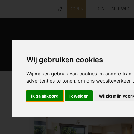
KOPEN
HUREN
NIEUWBO
Wij gebruiken cookies
Wij maken gebruik van cookies en andere trac
advertenties te tonen, om ons websiteverkeer
60 resultaten waarvan 3 in Lede
Ik ga akkoord
Ik weiger
Wijzig mijn voor
NIEUW