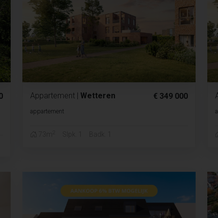
Appartement
|
Wetteren
0
€ 349 000
appartement
2
73m
Slpk. 1
Badk. 1