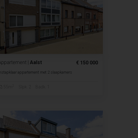
Appartement
|
Aalst
€ 150 000
nstapklaar appartement met 2 slaapkamers
2
55m
Slpk. 2
Badk. 1