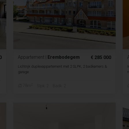
Appartement
|
Erembodegem
0
€ 285 000
Lichtrijk duplexappartement met 2 SLPK, 2 badkamers &
I
garage
r
2
78m
Slpk. 2
Badk. 2