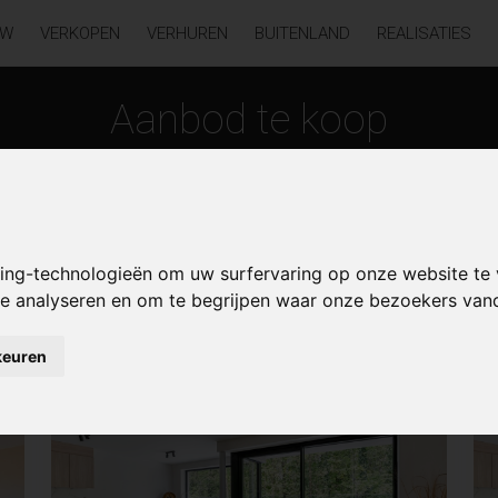
UW
VERKOPEN
VERHUREN
BUITENLAND
REALISATIES
Aanbod te koop
king-technologieën om uw surfervaring op onze website te
 te analyseren en om te begrijpen waar onze bezoekers va
keuren