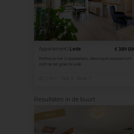
Appartement
|
Lede
€ 389 00
Penthouse met 3 slaapkamers, dressing en panoramisch
zicht op het groen te Lede
2
113m
Slpk. 3
Badk. 1
Resultaten in de buurt
NIEUW