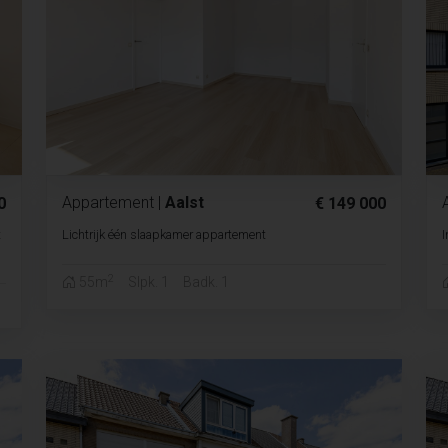
Appartement
|
Aalst
0
€ 149 000
t
Lichtrijk één slaapkamer appartement
I
2
55m
Slpk. 1
Badk. 1