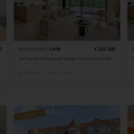
Appartement
|
Lede
0
€ 325 000
Prachtig nieuwbouwproject gelegen in centrum van Lede!
P
2
108.37m
Slpk. 3
Badk. 2
NIEUW