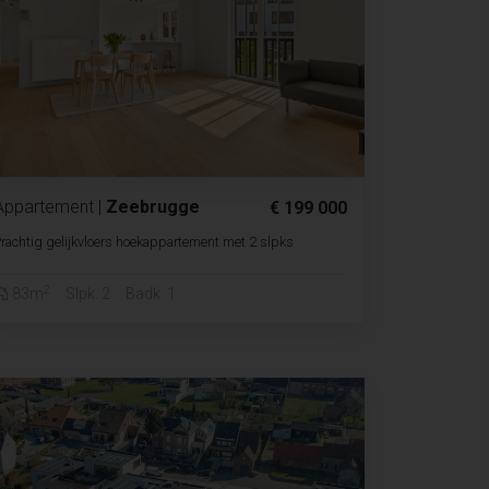
Appartement
|
Zeebrugge
€ 199 000
rachtig gelijkvloers hoekappartement met 2 slpks
2
83m
Slpk. 2
Badk. 1