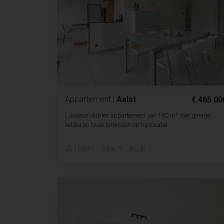
Appartement
|
Aalst
€ 465 00
Luxueus duplex appartement van 160 m² met garage,
kelder en twee terrassen op toplocatie
2
165m
Slpk. 3
Badk. 1