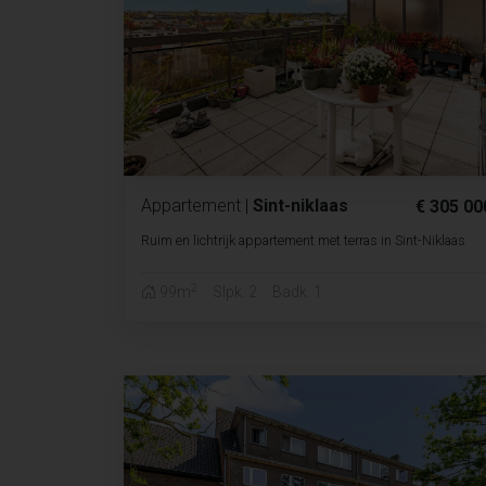
Appartement
|
Sint-niklaas
€ 305 00
Ruim en lichtrijk appartement met terras in Sint-Niklaas
2
99m
Slpk. 2
Badk. 1