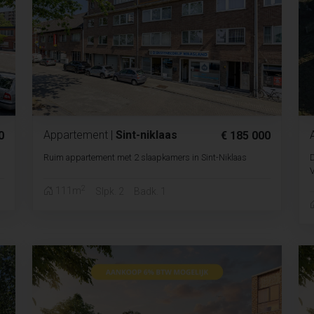
Appartement
|
Sint-niklaas
0
€ 185 000
Ruim appartement met 2 slaapkamers in Sint-Niklaas
D
V
2
111m
Slpk. 2
Badk. 1