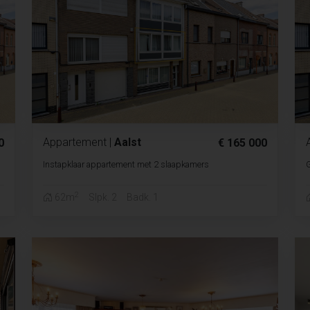
Appartement
|
Aalst
0
€ 165 000
Instapklaar appartement met 2 slaapkamers
G
2
62m
Slpk. 2
Badk. 1