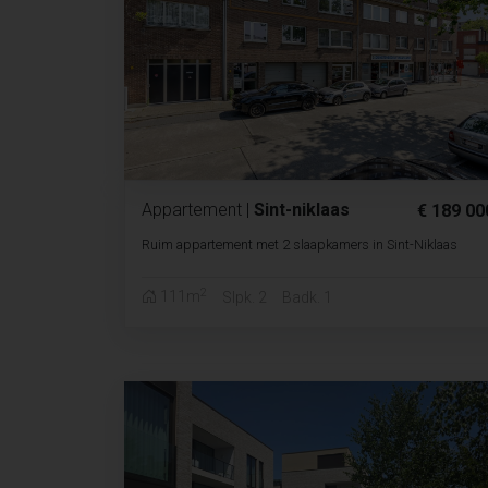
Appartement
|
Sint-niklaas
€ 189 00
Ruim appartement met 2 slaapkamers in Sint-Niklaas
2
111m
Slpk. 2
Badk. 1