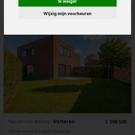
Ik weiger
Lijst
Kaart
Sorteer
Wijzig mijn voorkeuren
Nieuwbouw woning
|
Wetteren
€ 398 500
Laatste woning te project Cooppallaan