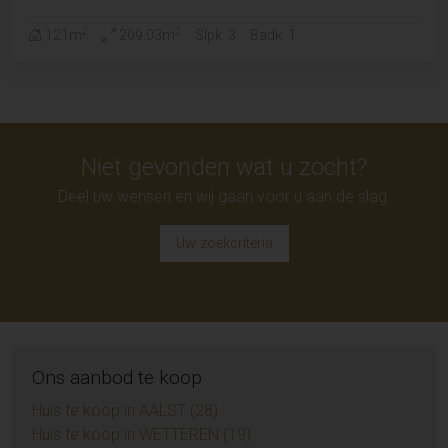
2
2
121m
209.03m
Slpk. 3
Badk. 1
Niet gevonden wat u zocht?
Deel uw wensen en wij gaan voor u aan de slag.
Uw zoekcriteria
Ons aanbod te koop
Huis te koop in AALST (28)
Huis te koop in WETTEREN (19)