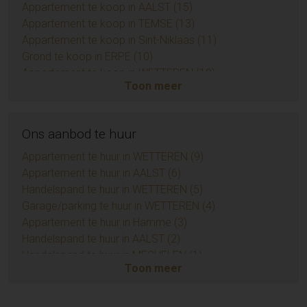
Appartement te koop in AALST (15)
Appartement te koop in TEMSE (13)
Appartement te koop in Sint-Niklaas (11)
Grond te koop in ERPE (10)
Appartement te koop in WETTEREN (10)
Toon meer
Appartement te koop in ZUIDKOTE (9)
Eengezinswoning te koop in BRAINE-LE-COMTE (9)
Handelspand te koop in AALST (7)
Ons aanbod te huur
Opbrengsteigendom te koop in AALST (6)
Huis te koop in Sint-Niklaas (6)
Appartement te huur in WETTEREN (9)
Appartement te koop in AMBLETEUSE (4)
Appartement te huur in AALST (6)
Grond te koop in BIEVRE (4)
Handelspand te huur in WETTEREN (5)
Appartement te koop in LIEDEKERKE (3)
Garage/parking te huur in WETTEREN (4)
Huis te koop in Zottegem (3)
Appartement te huur in Hamme (3)
Appartement te koop in LEDE (3)
Handelspand te huur in AALST (2)
Huis te koop in Temse (3)
Handelspand te huur in MECHELEN (1)
Toon meer
Huis te koop in Sint-Lievens-Houtem (3)
Huis te huur in LAARNE (1)
Huis te koop in EREMBODEGEM (3)
Handelspand te huur in HEUSDEN (1)
Grond te koop in KERKSKEN (3)
Handelspand te huur in MERELBEKE-MELLE (1)