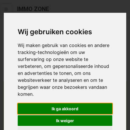
IMMO ZONE
Wij gebruiken cookies
Helaas staat dit zoekertje niet
meer online.
Wij maken gebruik van cookies en andere
tracking-technologieën om uw
Neem zeker een kijkje in ons
aanbod te koop
of
aanbod te
surfervaring op onze website te
huur
.
verbeteren, om gepersonaliseerde inhoud
en advertenties te tonen, om ons
websiteverkeer te analyseren en om te
begrijpen waar onze bezoekers vandaan
We helpen u graag zoeken
komen.
Maak hier een zoekprofiel aan en we houden u op
Ik ga akkoord
de hoogte van passend aanbod.
Ik weiger
Uw zoekcriteria