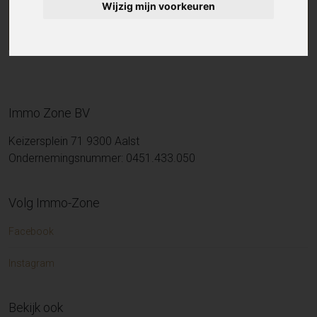
Wijzig mijn voorkeuren
Immo Zone BV
Keizersplein 71 9300 Aalst
Ondernemingsnummer: 0451.433.050
Volg Immo-Zone
Facebook
Instagram
Bekijk ook