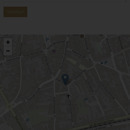
Verstuur
+
−