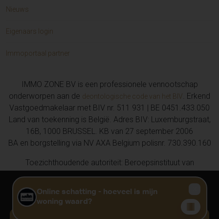
Nieuws
Eigenaars login
Immoportaal partner
IMMO ZONE BV is een professionele vennootschap
onderworpen aan de
. Erkend
deontologische code van het BIV
Vastgoedmakelaar met BIV nr. 511 931 | BE 0451.433.050
Land van toekenning is België. Adres BIV: Luxemburgstraat,
16B, 1000 BRUSSEL. KB van 27 september 2006
BA en borgstelling via NV AXA Belgium polisnr. 730.390.160
Toezichthoudende autoriteit: Beroepsinstituut van
Vastgoedmakelaars, Luxemburgstraat 16 B te 1000 Brussel,
02 505 38 50, info@biv.be
Privacy
Disclaimer
Cookie voorkeuren
Website door
Medialoft
GRATIS WAARDEBEPALING?
KLIK HIER