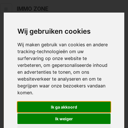
IMMO ZONE
Wij gebruiken cookies
Helaas staat dit zoekertje niet
meer online.
Wij maken gebruik van cookies en andere
tracking-technologieën om uw
Neem zeker een kijkje in ons
aanbod te koop
of
aanbod te
surfervaring op onze website te
huur
.
verbeteren, om gepersonaliseerde inhoud
en advertenties te tonen, om ons
websiteverkeer te analyseren en om te
begrijpen waar onze bezoekers vandaan
We helpen u graag zoeken
komen.
Maak hier een zoekprofiel aan en we houden u op
Ik ga akkoord
de hoogte van passend aanbod.
Ik weiger
Uw zoekcriteria