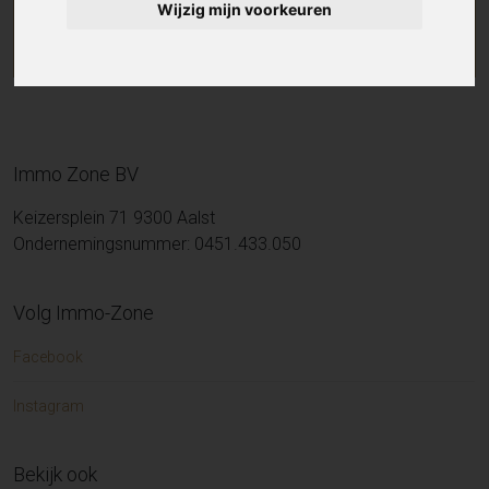
Wijzig mijn voorkeuren
Immo Zone BV
Keizersplein 71 9300 Aalst
Ondernemingsnummer: 0451.433.050
Volg Immo-Zone
Facebook
Instagram
Bekijk ook