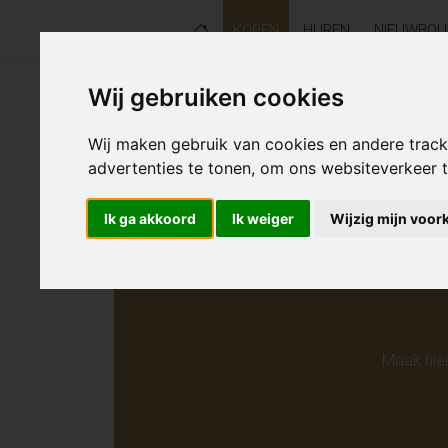
KOPEN
HUREN
NIEUWBO
Wij gebruiken cookies
Helaas s
Wij maken gebruik van cookies en andere trac
advertenties te tonen, om ons websiteverkeer
Ik ga akkoord
Ik weiger
Wijzig mijn voor
Maak hie