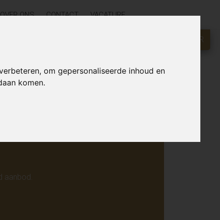
OVER ONS
CONTACT
VACATURE
GRATIS WAARDEBEPALING?
KLIK HIER
r online.
 verbeteren, om gepersonaliseerde inhoud en
ndaan komen.
d aanbod.