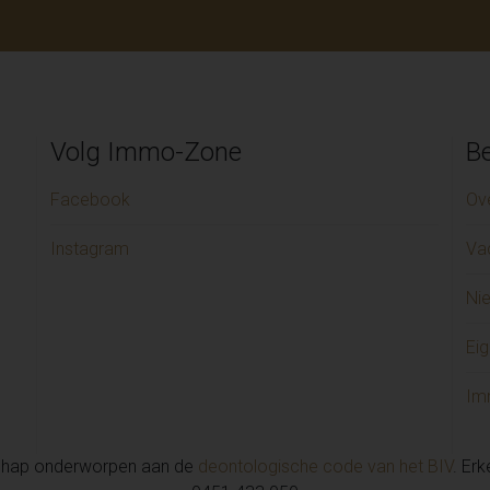
Volg Immo-Zone
Be
Facebook
Ov
Instagram
Va
Ni
Eig
Im
chap onderworpen aan de
deontologische code van het BIV
. Er