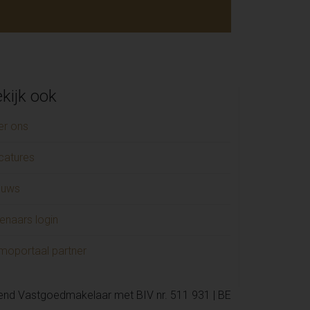
kijk ook
er ons
catures
euws
enaars login
moportaal partner
kend Vastgoedmakelaar met BIV nr. 511 931 | BE