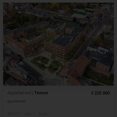
Appartement
|
Temse
€ 235 000
appartement
2
60m
Slpk. 1
Badk. 1