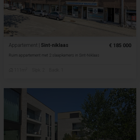
Appartement
|
Sint-niklaas
€ 185 000
Ruim appartement met 2 slaapkamers in Sint-Niklaas
2
111m
Slpk. 2
Badk. 1