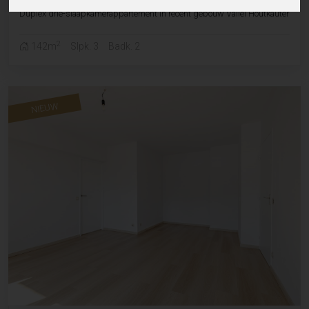
Duplex drie-slaapkamerappartement in recent gebouw Vallei Houtkauter
2
142m
Slpk. 3
Badk. 2
NIEUW