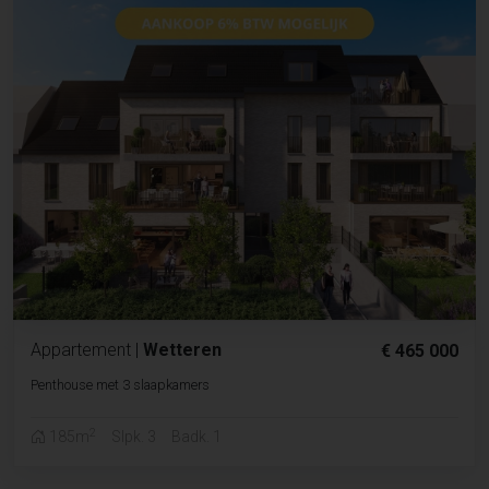
Appartement
|
Wetteren
€ 465 000
Penthouse met 3 slaapkamers
2
185m
Slpk. 3
Badk. 1