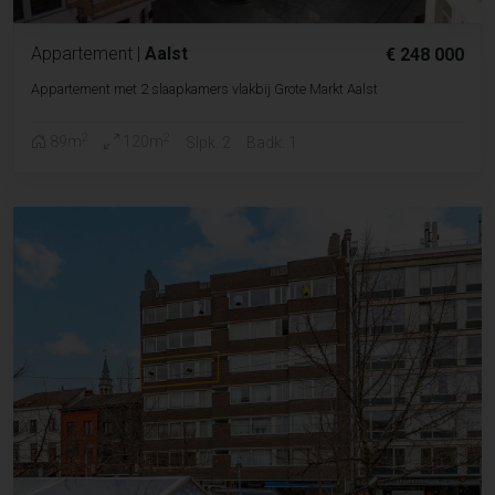
Appartement
|
Aalst
€ 248 000
Appartement met 2 slaapkamers vlakbij Grote Markt Aalst
2
2
89m
120m
Slpk. 2
Badk. 1