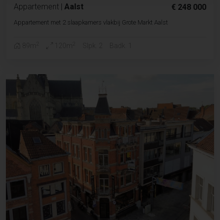
Appartement
|
Aalst
€ 248 000
Appartement met 2 slaapkamers vlakbij Grote Markt Aalst
2
2
89m
120m
Slpk. 2
Badk. 1