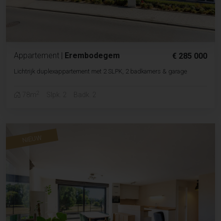
Appartement
|
Erembodegem
€ 285 000
Lichtrijk duplexappartement met 2 SLPK, 2 badkamers & garage
2
78m
Slpk. 2
Badk. 2
NIEUW