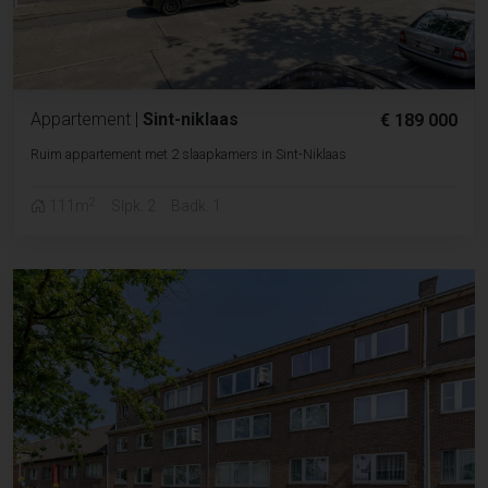
Appartement
|
Sint-niklaas
€ 189 000
Ruim appartement met 2 slaapkamers in Sint-Niklaas
2
111m
Slpk. 2
Badk. 1