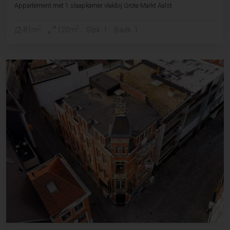
Appartement met 1 slaapkamer vlakbij Grote Markt Aalst
2
2
81m
120m
Slpk. 1
Badk. 1