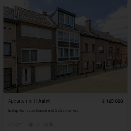
Appartement
|
Aalst
€ 165 000
Instapklaar appartement met 2 slaapkamers
2
62m
Slpk. 2
Badk. 1