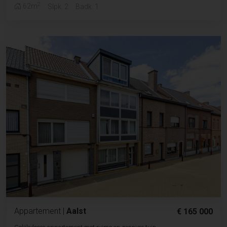
2
62m
Slpk. 2
Badk. 1
Appartement
|
Aalst
€ 165 000