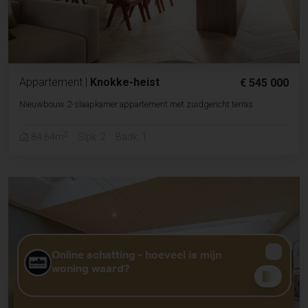
Appartement
|
Knokke-heist
€ 545 000
Nieuwbouw 2-slaapkamer appartement met zuidgericht terras
2
84.64m
Slpk. 2
Badk. 1
GRATIS WAARDEBEPALING?
KLIK HIER