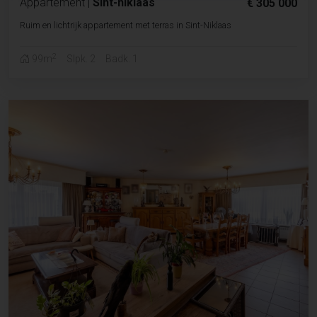
Appartement
|
Sint-niklaas
€ 305 000
Ruim en lichtrijk appartement met terras in Sint-Niklaas
2
99m
Slpk. 2
Badk. 1