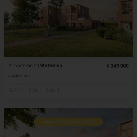
Appartement
|
Wetteren
€ 349 000
appartement
2
73m
Slpk. 1
Badk. 1