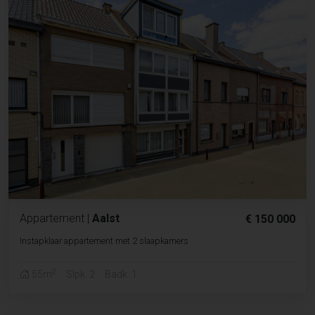
Appartement
|
Aalst
€ 150 000
Instapklaar appartement met 2 slaapkamers
2
55m
Slpk. 2
Badk. 1