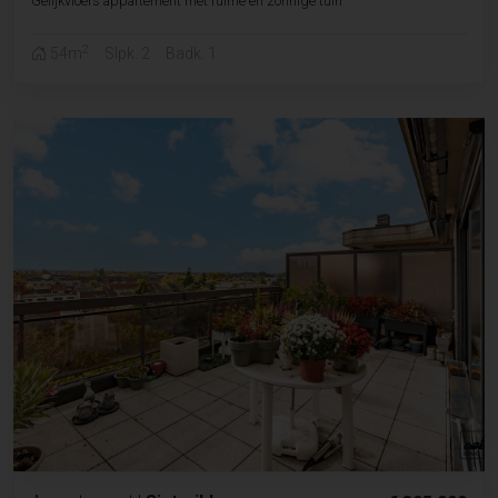
Gelijkvloers appartement met ruime en zonnige tuin
2
54m
Slpk. 2
Badk. 1