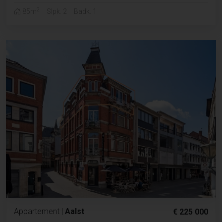
2
85m
Slpk. 2
Badk. 1
Appartement
|
Aalst
€ 225 000