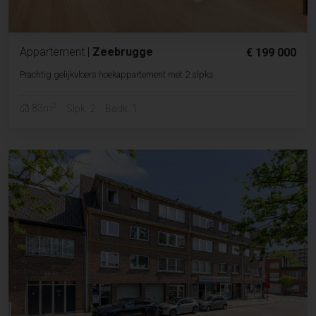
Appartement
|
Zeebrugge
€ 199 000
Prachtig gelijkvloers hoekappartement met 2 slpks
2
83m
Slpk. 2
Badk. 1