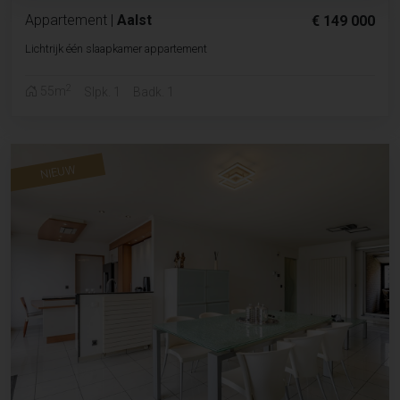
Appartement
|
Aalst
€ 149 000
Lichtrijk één slaapkamer appartement
2
55m
Slpk. 1
Badk. 1
NIEUW