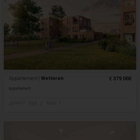
Appartement
|
Wetteren
€ 379 000
appartement
2
96m
Slpk. 2
Badk. 1