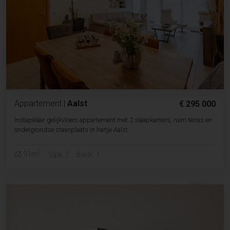
Appartement
|
Aalst
€ 295 000
Instapklaar gelijkvloers appartement met 2 slaapkamers, ruim terras en
ondergrondse staanplaats in hartje Aalst
2
91m
Slpk. 2
Badk. 1