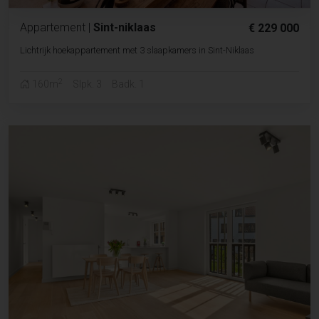
Appartement
|
Sint-niklaas
€ 229 000
Lichtrijk hoekappartement met 3 slaapkamers in Sint-Niklaas
2
160m
Slpk. 3
Badk. 1