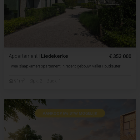
Appartement
|
Liedekerke
€ 353 000
Twee-slaapkamerappartement in recent gebouw Vallei Houtkauter
2
91m
Slpk. 2
Badk. 1