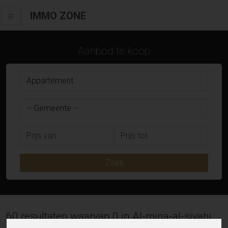
IMMO ZONE
Aanbod te koop
Zoek
60 resultaten waarvan 0 in Al-mina-al-siyahi