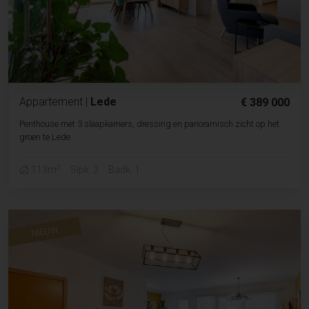
Appartement
|
Lede
€ 389 000
Penthouse met 3 slaapkamers, dressing en panoramisch zicht op het
groen te Lede
2
113m
Slpk. 3
Badk. 1
NIEUW