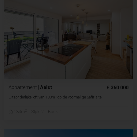
Appartement
|
Aalst
€ 360 000
Uitzonderlijke loft van 183m² op de voormalige Safir-site
2
183m
Slpk. 2
Badk. 1