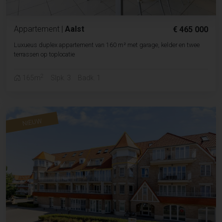
Appartement
|
Aalst
€ 465 000
Luxueus duplex appartement van 160 m² met garage, kelder en twee
terrassen op toplocatie
2
165m
Slpk. 3
Badk. 1
NIEUW