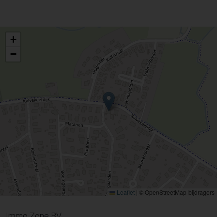
+
−
Leaflet
|
© OpenStreetMap-bijdragers
Immo Zone BV