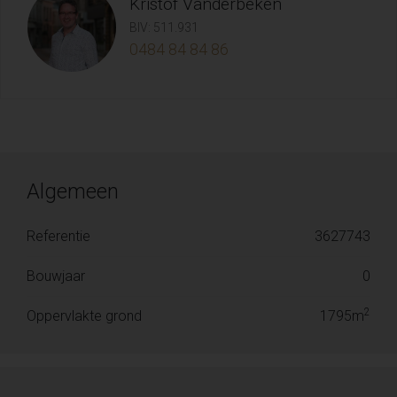
Kristof Vanderbeken
BIV: 511.931
0484 84 84 86
Algemeen
Referentie
3627743
Bouwjaar
0
2
Oppervlakte grond
1795m