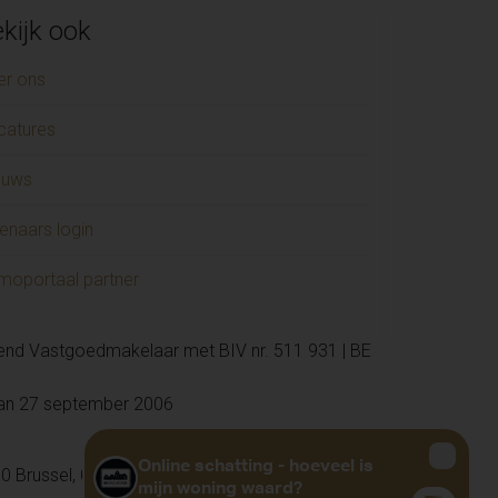
NT-LIEVENS-HOUTEM (1)
kijk ook
Niklaas (1)
AALST (1)
er ons
HELLEBELLE (1)
catures
ENDERHOUTEM (1)
GIJZEGEM (1)
euws
CHELEN (1)
enaars login
USDEN (1)
ERELBEKE-MELLE (1)
moportaal partner
kend Vastgoedmakelaar met BIV nr. 511 931 | BE
van 27 september 2006
0 Brussel, 02 505 38 50, info@biv.be