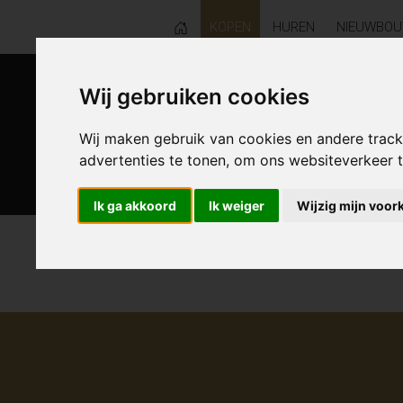
KOPEN
HUREN
NIEUWBO
Wij gebruiken cookies
Wij maken gebruik van cookies en andere trac
advertenties te tonen, om ons websiteverkeer
Ik ga akkoord
Ik weiger
Wijzig mijn voor
0 resultaten waarvan 0 in Liedekerk