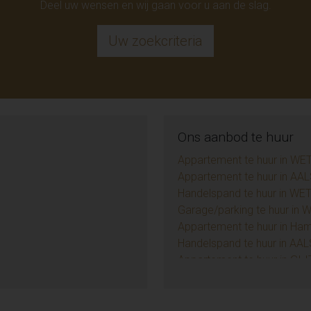
Deel uw wensen en wij gaan voor u aan de slag.
Uw zoekcriteria
Ons aanbod te huur
Appartement te huur in WE
Appartement te huur in AAL
Handelspand te huur in WE
Garage/parking te huur in
Appartement te huur in Ha
Handelspand te huur in AAL
Appartement te huur in GI
Handelspand te huur in D
TE (9)
Huis te huur in NIEUWERKE
Huis te huur in AALST (1)