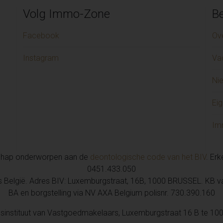
Appartement te huur in SI
Volg Immo-Zone
Be
Appartement te huur in Sint-
Garage/parking te huur in 
Facebook
Ov
Appartement te huur in SC
Instagram
Va
Appartement te huur in D
Garage/parking te huur in 
Ni
Handelspand te huur in ME
Huis te huur in LAARNE (1)
Eig
Handelspand te huur in HE
Handelspand te huur in M
Im
chap onderworpen aan de
deontologische code van het BIV
. Er
0451.433.050
is België. Adres BIV: Luxemburgstraat, 16B, 1000 BRUSSEL. KB 
BA en borgstelling via NV AXA Belgium polisnr. 730.390.160
sinstituut van Vastgoedmakelaars, Luxemburgstraat 16 B te 100