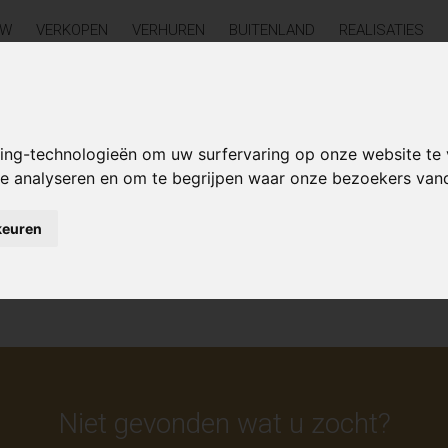
UW
VERKOPEN
VERHUREN
BUITENLAND
REALISATIES
Aanbod te koop
king-technologieën om uw surfervaring op onze website te
 te analyseren en om te begrijpen waar onze bezoekers va
keuren
e
Niet gevonden wat u zocht?