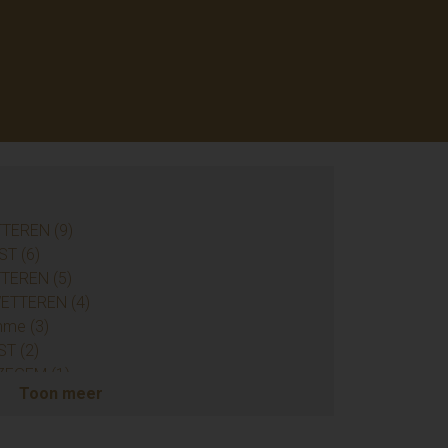
TTEREN (9)
ST (6)
TTEREN (5)
 WETTEREN (4)
mme (3)
ST (2)
JZEGEM (1)
Toon meer
ENDERHOUTEM (1)
RKEN (1)