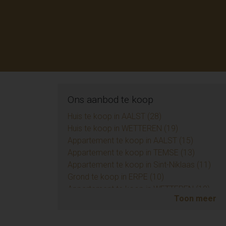
Ons aanbod te koop
Huis te koop in AALST (28)
Huis te koop in WETTEREN (19)
Appartement te koop in AALST (15)
Appartement te koop in TEMSE (13)
Appartement te koop in Sint-Niklaas (11)
Grond te koop in ERPE (10)
Appartement te koop in WETTEREN (10)
Toon meer
Appartement te koop in ZUIDKOTE (9)
Eengezinswoning te koop in BRAINE-LE-COM
Handelspand te koop in AALST (7)