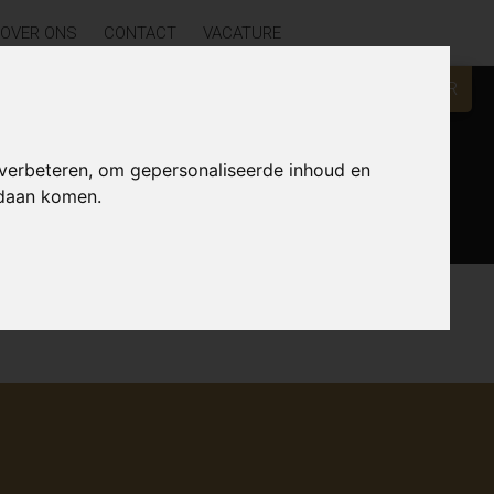
OVER ONS
CONTACT
VACATURE
GRATIS WAARDEBEPALING?
KLIK HIER
 verbeteren, om gepersonaliseerde inhoud en
Zoek
ndaan komen.
Lijst
Kaart
Sorteer