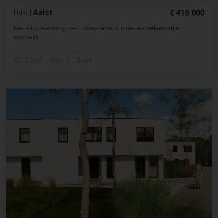
Huis
|
Aalst
€ 415 000
Nieuwbouwwoning met 3 slaapkamers in nieuwe verkeersvrije
woonwijk
2
132m
Slpk. 3
Badk. 1