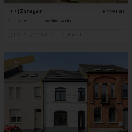
Huis
|
Zottegem
€ 149 000
Super leuke en instapklare stadswoning met tuin
2
2
110m
210m
Slpk. 2
Badk. 1
NIEUW