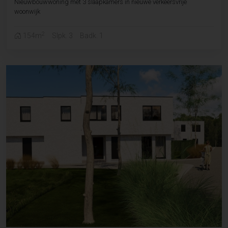
Nieuwbouwwoning met 3 slaapkamers in nieuwe verkeersvrije
woonwijk
2
154m
Slpk. 3
Badk. 1