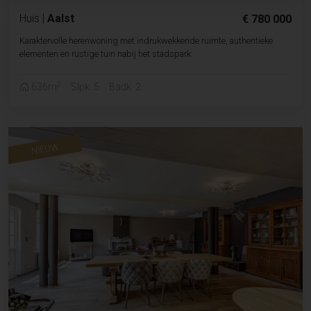
Huis
|
Aalst
€ 780 000
Karaktervolle herenwoning met indrukwekkende ruimte, authentieke
elementen en rustige tuin nabij het stadspark
2
636m
Slpk. 5
Badk. 2
NIEUW