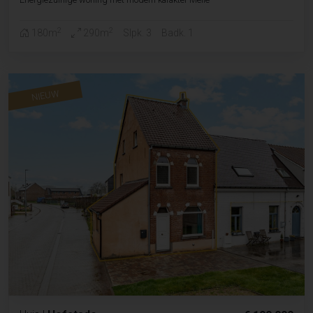
2
2
180m
290m
Slpk. 3
Badk. 1
NIEUW