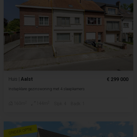
Huis
|
Aalst
€ 299 000
Instapklare gezinswoning met 4 slaapkamers
2
2
160m
144m
Slpk. 4
Badk. 1
ONDER OPTIE