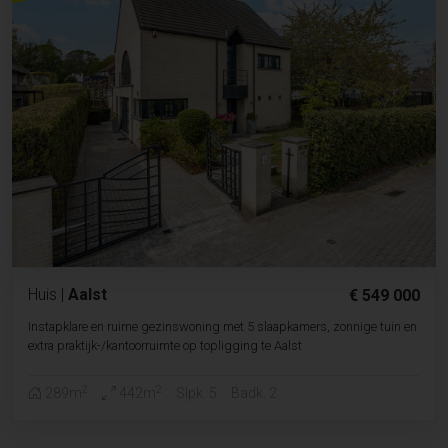
Huis
|
Aalst
€ 549 000
Instapklare en ruime gezinswoning met 5 slaapkamers, zonnige tuin en
extra praktijk-/kantoorruimte op topligging te Aalst
2
2
289m
442m
Slpk. 5
Badk. 2