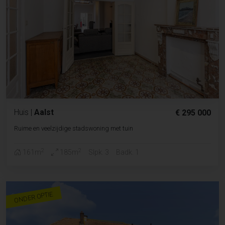
Huis
|
Aalst
€ 295 000
Ruime en veelzijdige stadswoning met tuin
2
2
161m
185m
Slpk. 3
Badk. 1
ONDER OPTIE