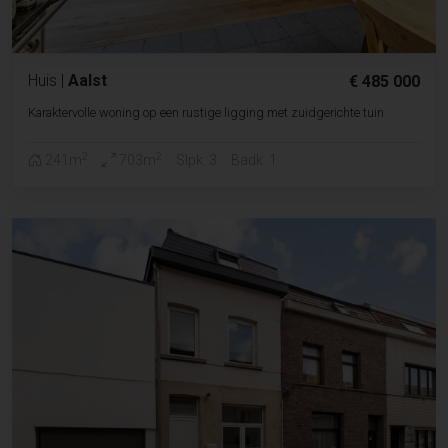
Huis
|
Aalst
€ 485 000
Karaktervolle woning op een rustige ligging met zuidgerichte tuin
2
2
241m
703m
Slpk. 3
Badk. 1