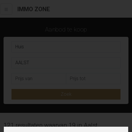
IMMO ZONE
Aanbod te koop
Zoek
121 resultaten waarvan 19 in Aalst