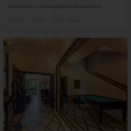
Exclusief herenhuis met mogelijkheid tot kangoeroewoning
2
2
992m
590m
Slpk. 5
Badk. 4
NIEUW