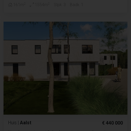
2
2
161m
1554m
Slpk. 3
Badk. 1
Huis
|
Aalst
€ 440 000