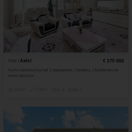
Huis
|
Aalst
€ 375 000
Ruime stadswoning met 3 slaapkamers, 2 keukens, 2 badkamers en
ruime stadstuin
2
2
261m
270m
Slpk. 3
Badk. 2