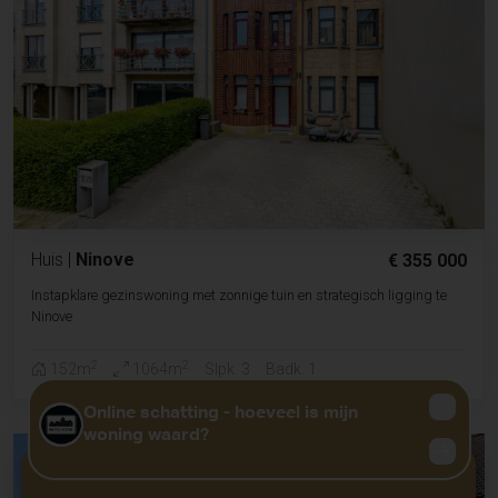
Huis
|
Ninove
€ 355 000
Instapklare gezinswoning met zonnige tuin en strategisch ligging te
Ninove
2
2
152m
1064m
Slpk. 3
Badk. 1
GRATIS WAARDEBEPALING?
KLIK HIER