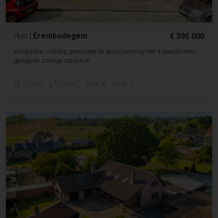
Huis
|
Erembodegem
€ 395 000
Instapklare, volledig gerenoveerde gezinswoning met 4 slaapkamers,
garage en zonnige stadstuin
2
2
153m
176m
Slpk. 4
Badk. 1
NIEUW