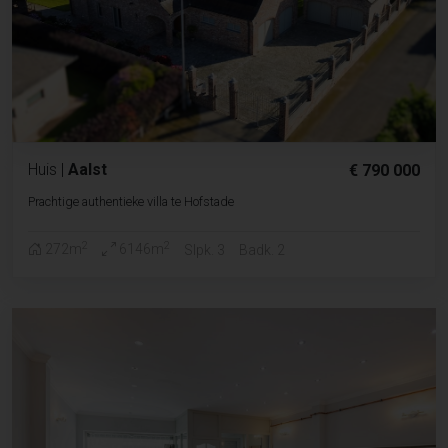
Huis
|
Aalst
€ 790 000
Prachtige authentieke villa te Hofstade
2
2
272m
6146m
Slpk. 3
Badk. 2