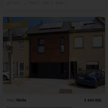
2
2
116m
258m
Slpk. 3
Badk. 1
NIEUW
Huis
|
Melle
€ 449 000
Energiezuinige woning met modern karakter Melle