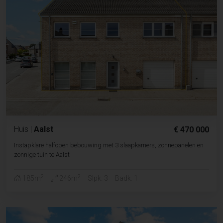
Huis
|
Aalst
€ 470 000
Instapklare halfopen bebouwing met 3 slaapkamers, zonnepanelen en
zonnige tuin te Aalst
2
2
185m
246m
Slpk. 3
Badk. 1