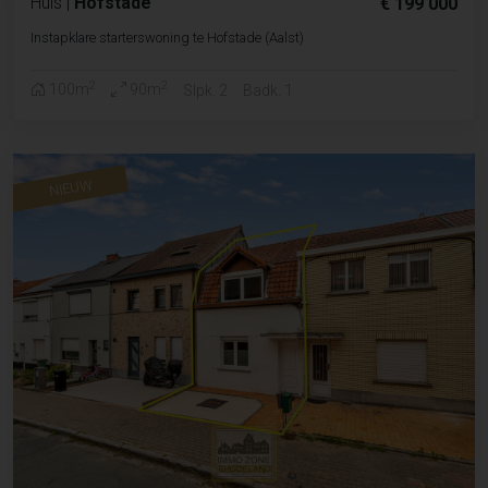
Huis
|
Hofstade
€ 199 000
Instapklare starterswoning te Hofstade (Aalst)
2
2
100m
90m
Slpk. 2
Badk. 1
NIEUW