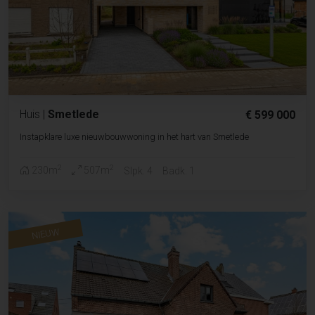
Huis
|
Smetlede
€ 599 000
Instapklare luxe nieuwbouwwoning in het hart van Smetlede
2
2
230m
507m
Slpk. 4
Badk. 1
NIEUW