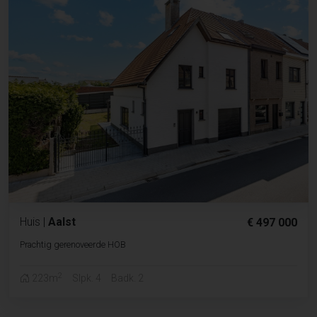
Huis
|
Aalst
€ 497 000
Prachtig gerenoveerde HOB
2
223m
Slpk. 4
Badk. 2