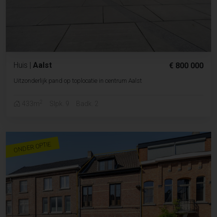
Huis
|
Aalst
€ 800 000
Uitzonderlijk pand op toplocatie in centrum Aalst
2
433m
Slpk. 9
Badk. 2
ONDER OPTIE