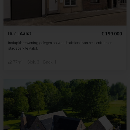
Huis
|
Aalst
€ 199 000
Instapklare woning gelegen op wandelafstand van het centrum en
stadspark te Aalst.
2
77m
Slpk. 3
Badk. 1