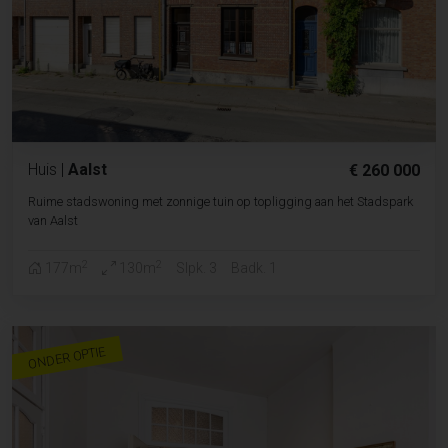
Huis
|
Aalst
€ 260 000
Ruime stadswoning met zonnige tuin op topligging aan het Stadspark
van Aalst
2
2
177m
130m
Slpk. 3
Badk. 1
ONDER OPTIE