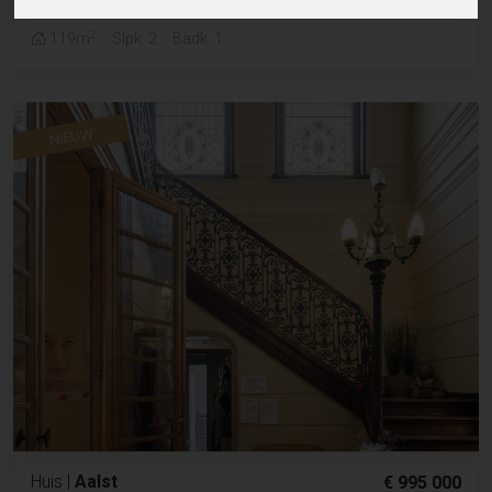
2
119m
Slpk. 2
Badk. 1
NIEUW
Huis
|
Aalst
€ 995 000