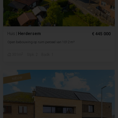
Huis
|
Herdersem
€ 445 000
Open bebouwing op ruim perceel van 1012 m²
2
301m
Slpk. 2
Badk. 1
NIEUW