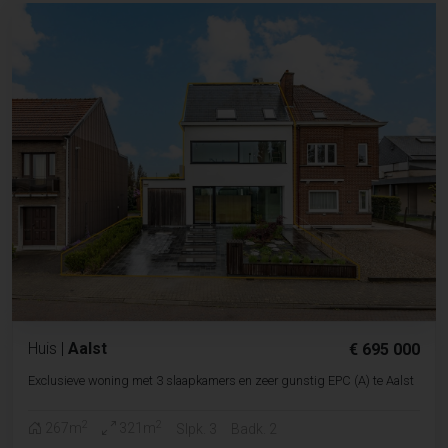
Huis
|
Aalst
€ 695 000
Exclusieve woning met 3 slaapkamers en zeer gunstig EPC (A) te Aalst
2
2
267m
321m
Slpk. 3
Badk. 2