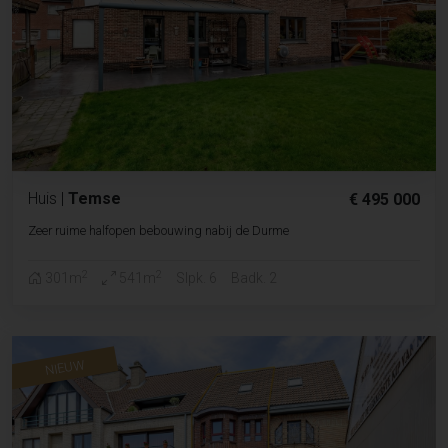
Huis
|
Temse
€ 495 000
Zeer ruime halfopen bebouwing nabij de Durme
2
2
301m
541m
Slpk. 6
Badk. 2
NIEUW