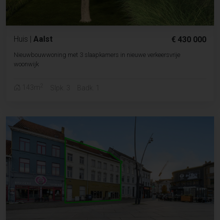
Huis
|
Aalst
€ 430 000
Nieuwbouwwoning met 3 slaapkamers in nieuwe verkeersvrije
woonwijk
2
143m
Slpk. 3
Badk. 1