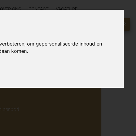
OVER ONS
CONTACT
VACATURE
GRATIS WAARDEBEPALING?
KLIK HIER
r online.
 verbeteren, om gepersonaliseerde inhoud en
ndaan komen.
d aanbod.