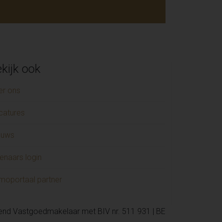
kijk ook
er ons
catures
euws
enaars login
moportaal partner
kend Vastgoedmakelaar met BIV nr. 511 931 | BE