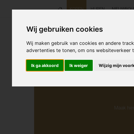
KOPEN
HUREN
NIEUWBO
Wij gebruiken cookies
Helaas s
Wij maken gebruik van cookies en andere trac
advertenties te tonen, om ons websiteverkeer
Ik ga akkoord
Ik weiger
Wijzig mijn voor
Maak hie