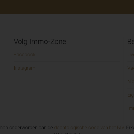
Volg Immo-Zone
Be
Facebook
Ov
Instagram
Va
Ni
Eig
Im
chap onderworpen aan de
deontologische code van het BIV
. Er