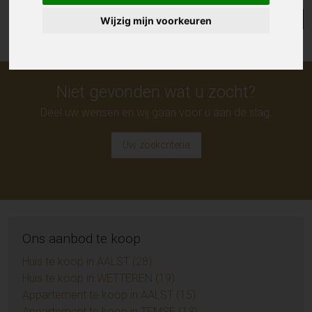
Lijst
Kaart
Sorteer
Wijzig mijn voorkeuren
Niet gevonden wat u zocht?
Deel uw wensen en wij gaan voor u aan de slag.
Uw zoekcriteria
Ons aanbod te koop
Huis te koop in AALST (28)
Huis te koop in WETTEREN (19)
Appartement te koop in AALST (15)
Appartement te koop in TEMSE (13)