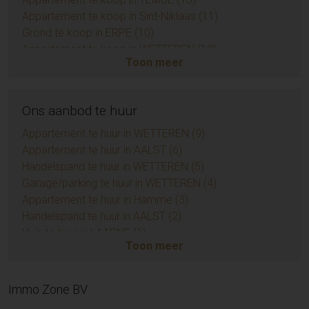
Appartement te koop in Sint-Niklaas (11)
Grond te koop in ERPE (10)
Appartement te koop in WETTEREN (10)
Toon meer
Appartement te koop in ZUIDKOTE (9)
Eengezinswoning te koop in BRAINE-LE-COMTE (9)
Handelspand te koop in AALST (7)
Ons aanbod te huur
Opbrengsteigendom te koop in AALST (6)
Huis te koop in Sint-Niklaas (6)
Appartement te huur in WETTEREN (9)
Appartement te koop in AMBLETEUSE (4)
Appartement te huur in AALST (6)
Grond te koop in BIEVRE (4)
Handelspand te huur in WETTEREN (5)
Appartement te koop in LIEDEKERKE (3)
Garage/parking te huur in WETTEREN (4)
Huis te koop in Zottegem (3)
Appartement te huur in Hamme (3)
Appartement te koop in LEDE (3)
Handelspand te huur in AALST (2)
Huis te koop in Temse (3)
Huis te huur in LAARNE (1)
Toon meer
Huis te koop in EREMBODEGEM (3)
Handelspand te huur in HEUSDEN (1)
Huis te koop in Sint-Lievens-Houtem (3)
Handelspand te huur in MERELBEKE-MELLE (1)
Grond te koop in KERKSKEN (3)
Appartement te huur in GIJZEGEM (1)
Immo Zone BV
Grond te koop in DENDERLEEUW (3)
Handelspand te huur in DENDERHOUTEM (1)