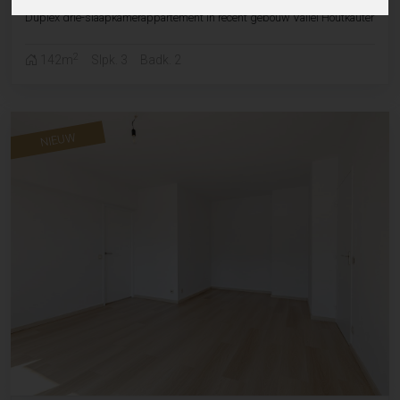
Duplex drie-slaapkamerappartement in recent gebouw Vallei Houtkauter
2
142m
Slpk. 3
Badk. 2
NIEUW