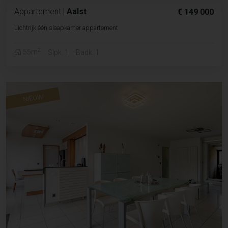
Appartement
|
Aalst
€ 149 000
Lichtrijk één slaapkamer appartement
2
55m
Slpk. 1
Badk. 1
NIEUW