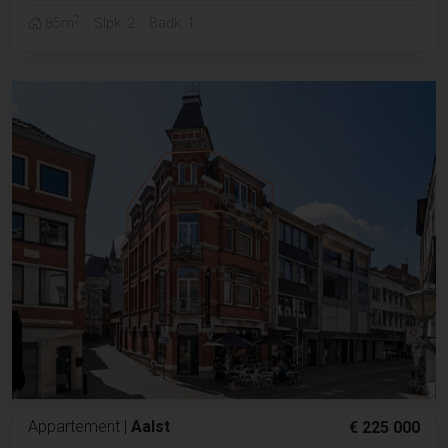
2
85m
Slpk. 2
Badk. 1
Appartement
|
Aalst
€ 225 000