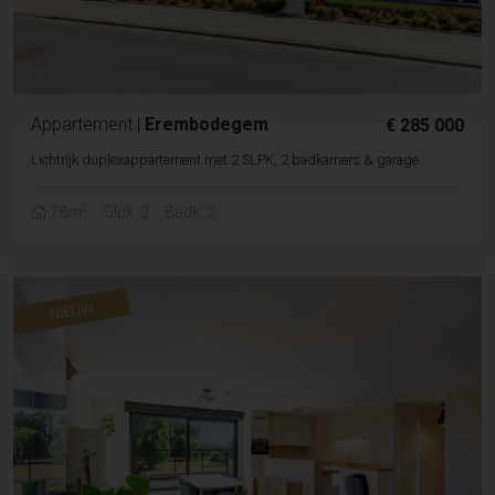
Appartement
|
Erembodegem
€ 285 000
Lichtrijk duplexappartement met 2 SLPK, 2 badkamers & garage
2
78m
Slpk. 2
Badk. 2
NIEUW