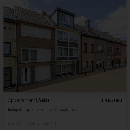
Appartement
|
Aalst
€ 165 000
Instapklaar appartement met 2 slaapkamers
2
62m
Slpk. 2
Badk. 1