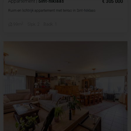
Appartement
|
Sint-niklaas
€ 305 000
Ruim en lichtrijk appartement met terras in Sint-Niklaas
2
99m
Slpk. 2
Badk. 1