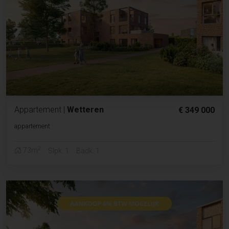
Appartement
|
Wetteren
€ 349 000
appartement
2
73m
Slpk. 1
Badk. 1