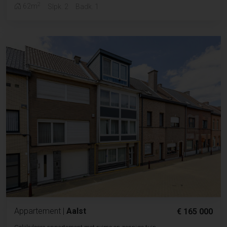
2
62m
Slpk. 2
Badk. 1
Appartement
|
Aalst
€ 165 000