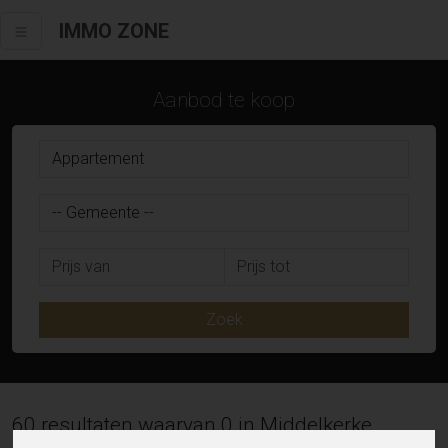
IMMO ZONE
Aanbod te koop
Zoek
60 resultaten waarvan 0 in Middelkerke