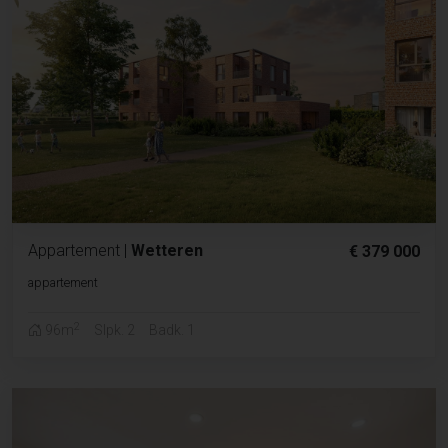
Appartement
|
Wetteren
€ 379 000
appartement
2
96m
Slpk. 2
Badk. 1