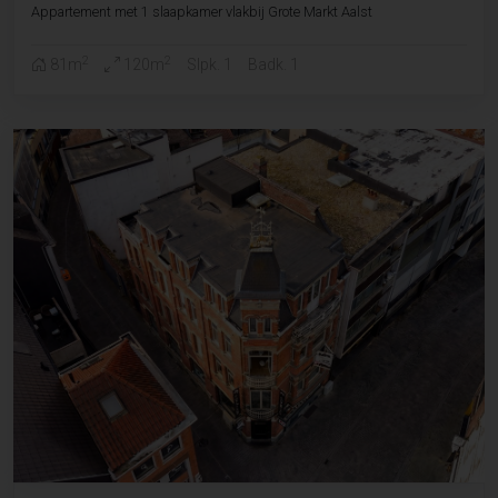
Appartement met 1 slaapkamer vlakbij Grote Markt Aalst
2
2
81m
120m
Slpk. 1
Badk. 1