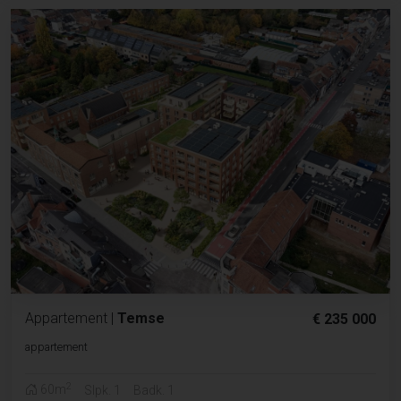
Appartement
|
Temse
€ 235 000
appartement
2
60m
Slpk. 1
Badk. 1