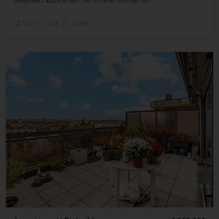
Gelijkvloers appartement met ruime en zonnige tuin
2
54m
Slpk. 2
Badk. 1