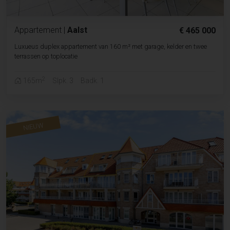
Appartement
|
Aalst
€ 465 000
Luxueus duplex appartement van 160 m² met garage, kelder en twee
terrassen op toplocatie
2
165m
Slpk. 3
Badk. 1
NIEUW