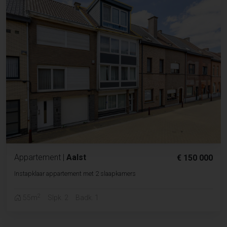
Appartement
|
Aalst
€ 150 000
Instapklaar appartement met 2 slaapkamers
2
55m
Slpk. 2
Badk. 1