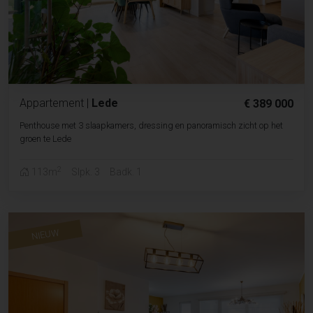
Appartement
|
Lede
€ 389 000
Penthouse met 3 slaapkamers, dressing en panoramisch zicht op het
groen te Lede
2
113m
Slpk. 3
Badk. 1
NIEUW