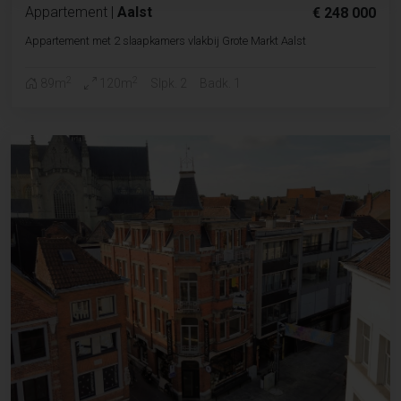
Appartement
|
Aalst
€ 248 000
Appartement met 2 slaapkamers vlakbij Grote Markt Aalst
2
2
89m
120m
Slpk. 2
Badk. 1