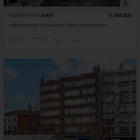
Appartement
|
Aalst
€ 248 000
Appartement met 2 slaapkamers vlakbij Grote Markt Aalst
2
2
89m
120m
Slpk. 2
Badk. 1