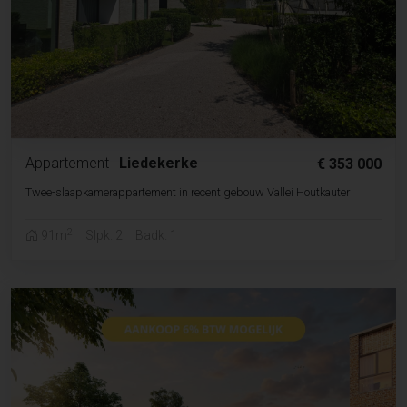
Appartement
|
Liedekerke
€ 353 000
Twee-slaapkamerappartement in recent gebouw Vallei Houtkauter
2
91m
Slpk. 2
Badk. 1