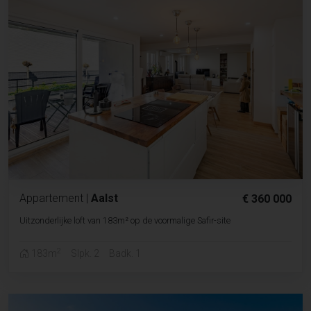
Appartement
|
Aalst
€ 360 000
Uitzonderlijke loft van 183m² op de voormalige Safir-site
2
183m
Slpk. 2
Badk. 1