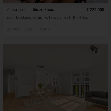
Appartement
|
Sint-niklaas
€ 229 000
Lichtrijk hoekappartement met 3 slaapkamers in Sint-Niklaas
2
160m
Slpk. 3
Badk. 1