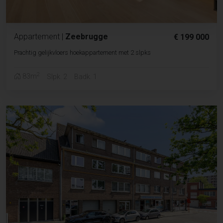
Appartement
|
Zeebrugge
€ 199 000
Prachtig gelijkvloers hoekappartement met 2 slpks
2
83m
Slpk. 2
Badk. 1