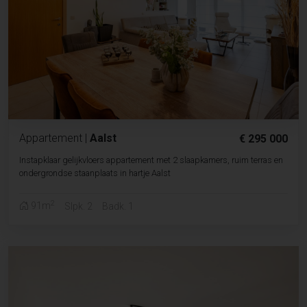
Appartement
|
Aalst
€ 295 000
Instapklaar gelijkvloers appartement met 2 slaapkamers, ruim terras en
ondergrondse staanplaats in hartje Aalst
2
91m
Slpk. 2
Badk. 1