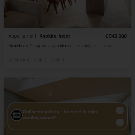
Appartement
|
Knokke-heist
€ 545 000
Nieuwbouw 2-slaapkamer appartement met zuidgericht terras
2
84.64m
Slpk. 2
Badk. 1
GRATIS WAARDEBEPALING?
KLIK HIER