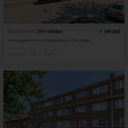
Appartement
|
Sint-niklaas
€ 189 000
Ruim appartement met 2 slaapkamers in Sint-Niklaas
2
111m
Slpk. 2
Badk. 1