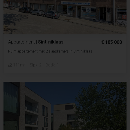
Appartement
|
Sint-niklaas
€ 185 000
Ruim appartement met 2 slaapkamers in Sint-Niklaas
2
111m
Slpk. 2
Badk. 1