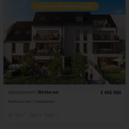
Appartement
|
Wetteren
€ 465 000
Penthouse met 3 slaapkamers
2
185m
Slpk. 3
Badk. 1