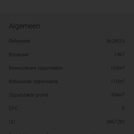
Algemeen
Referentie
3628015
Bouwjaar
1967
2
Bewoonbare oppervlakte
169m
2
Bebouwde oppervlakte
110m
2
Oppervlakte grond
394m
EPC
E
UC
3867281