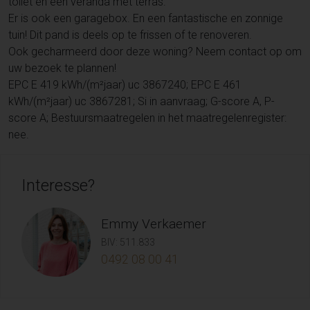
toilet en een veranda met terras.
Er is ook een garagebox. En een fantastische en zonnige
tuin! Dit pand is deels op te frissen of te renoveren.
Ook gecharmeerd door deze woning? Neem contact op om
uw bezoek te plannen!
EPC E 419 kWh/(m²jaar) uc 3867240; EPC E 461
kWh/(m²jaar) uc 3867281; Si in aanvraag; G-score A, P-
score A; Bestuursmaatregelen in het maatregelenregister:
nee.
Interesse?
Emmy Verkaemer
BIV: 511.833
0492 08 00 41