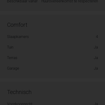
Beschikbaar vanaf
Huurovereenkomst te respecteren
Comfort
Slaapkamers
4
Tuin
Ja
Terras
Ja
Garage
Ja
Technisch
Voorkooprecht
Ja