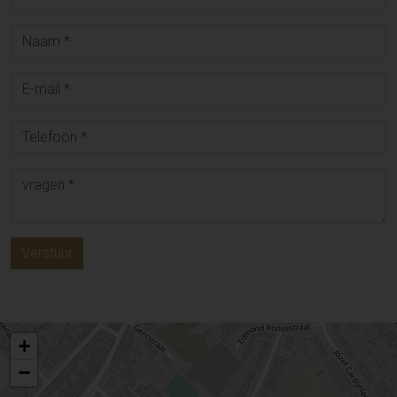
Verstuur
+
−