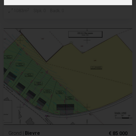
2
1083m
Slpk. 0
Badk. 0
Grond
|
Bievre
€ 85 000