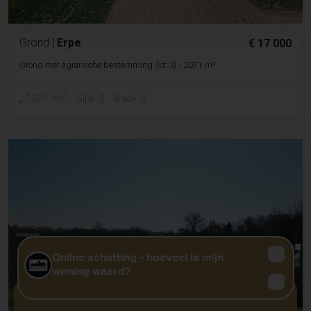
Grond
|
Erpe
€ 17 000
Grond met agrarische bestemming (lot 3) - 2071 m²
2
2071m
Slpk. 0
Badk. 0
GRATIS WAARDEBEPALING?
KLIK HIER