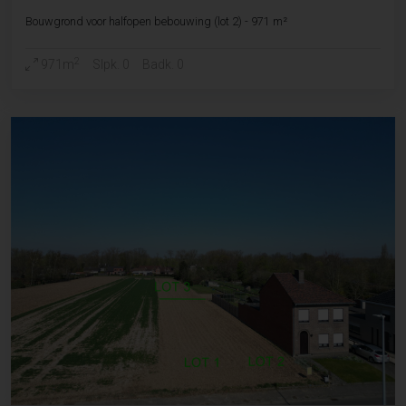
Bouwgrond voor halfopen bebouwing (lot 2) - 971 m²
2
971m
Slpk. 0
Badk. 0