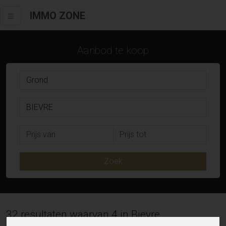
IMMO ZONE
Aanbod te koop
Zoek
32 resultaten waarvan 4 in Bievre