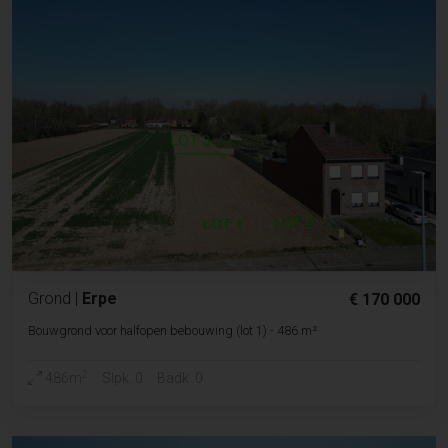
Grond
|
Erpe
€ 170 000
Bouwgrond voor halfopen bebouwing (lot 1) - 486 m²
2
486m
Slpk. 0
Badk. 0