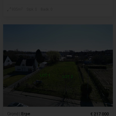
2
935m
Slpk. 0
Badk. 0
Grond
|
Erpe
€ 217 000