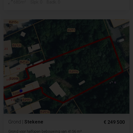
2
685m
Slpk. 0
Badk. 0
Grond
|
Stekene
€ 249 500
Grond voor halfopen bebouwing van 4156 m²