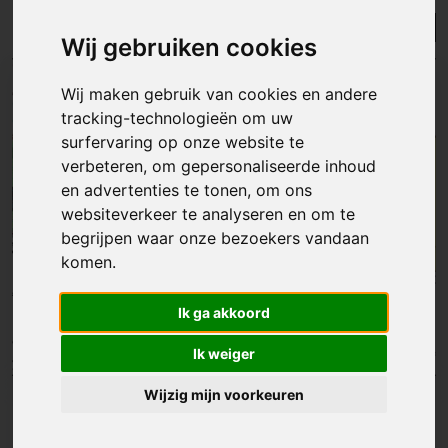
Lijst
Kaart
Sorteer
Wij gebruiken cookies
Wij maken gebruik van cookies en andere
tracking-technologieën om uw
surfervaring op onze website te
verbeteren, om gepersonaliseerde inhoud
en advertenties te tonen, om ons
websiteverkeer te analyseren en om te
begrijpen waar onze bezoekers vandaan
komen.
Ik ga akkoord
Ik weiger
Wijzig mijn voorkeuren
Grond
|
Bievre
€ 75 000
Terrain à batîr à - Bouwgrond te Bièvre