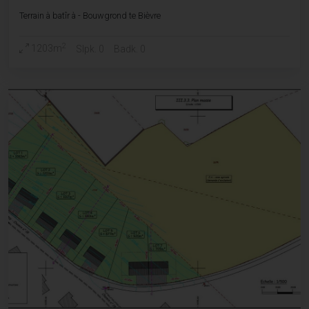
Terrain à batîr à - Bouwgrond te Bièvre
2
1203m
Slpk. 0
Badk. 0