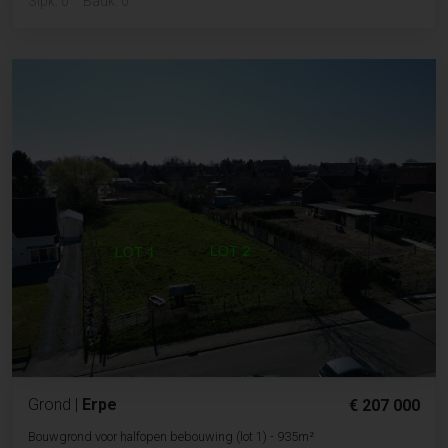
Slpk. 0
Badk. 0
Grond
|
Erpe
€ 207 000
Bouwgrond voor halfopen bebouwing (lot 1) - 935m²