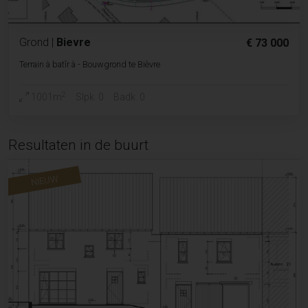
Grond
|
Bievre
€ 73 000
Terrain à batîr à - Bouwgrond te Bièvre
2
1001m
Slpk. 0
Badk. 0
Resultaten in de buurt
NIEUW