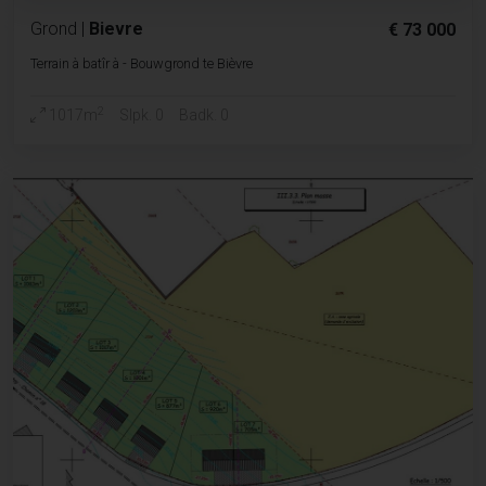
Grond
|
Bievre
€ 73 000
Terrain à batîr à - Bouwgrond te Bièvre
2
1017m
Slpk. 0
Badk. 0