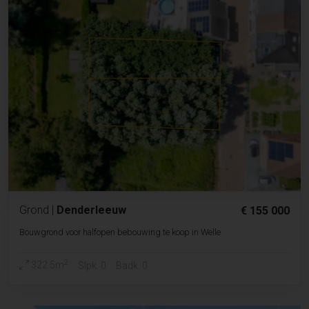
Grond
|
Denderleeuw
€ 155 000
Bouwgrond voor halfopen bebouwing te koop in Welle
2
322.5m
Slpk. 0
Badk. 0