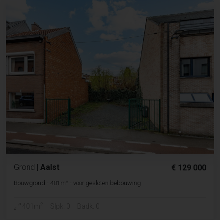
Grond
|
Aalst
€ 129 000
Bouwgrond - 401m² - voor gesloten bebouwing
2
401m
Slpk. 0
Badk. 0