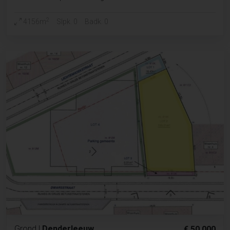
2
4156m
Slpk. 0
Badk. 0
Grond
|
Denderleeuw
€ 50 000