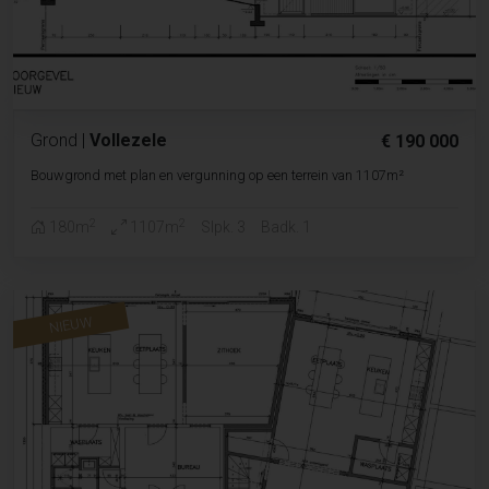
Grond
|
Vollezele
€ 190 000
Bouwgrond met plan en vergunning op een terrein van 1107m²
2
2
180m
1107m
Slpk. 3
Badk. 1
NIEUW