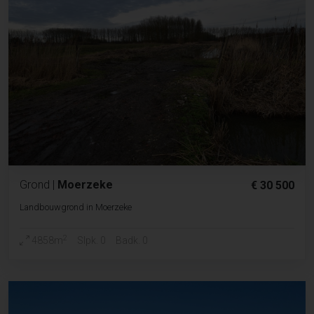
Grond
|
Moerzeke
€ 30 500
Landbouwgrond in Moerzeke
2
4858m
Slpk. 0
Badk. 0