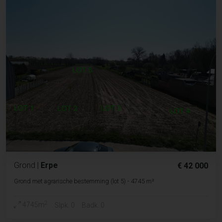
Grond
|
Erpe
€ 42 000
Grond met agrarische bestemming (lot 5) - 4745 m²
2
4745m
Slpk. 0
Badk. 0