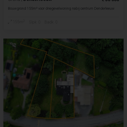
Bouwgrond 155m² voor driegevelwoning nabij centrum Denderleeuw
2
155m
Slpk. 0
Badk. 0