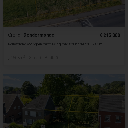
Grond
|
Dendermonde
€ 215 000
Bouwgrond voor open bebouwing met straatbreedte 19,85m
2
608m
Slpk. 0
Badk. 0