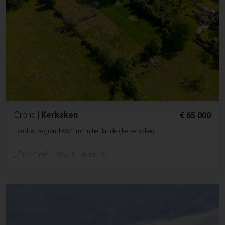
Grond
|
Kerksken
€ 65 000
Landbouwgrond 6521m² in het landelijke Kerksken
2
6521m
Slpk. 0
Badk. 0