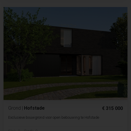
Grond
|
Hofstade
€ 315 000
Exclusieve bouwgrond voor open bebouwing te Hofstade