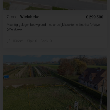
Grond
|
Wielsbeke
€ 299 500
Prachtig gelegen bouwgrond met landelijk karakter te Sint-Baafs-Vijve
(Wielsbeke)
2
1036m
Slpk. 0
Badk. 0