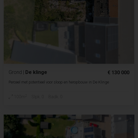
Grond
|
De klinge
€ 130 000
Perceel met potentieel voor sloop en heropbouw in De Klinge
2
100m
Slpk. 0
Badk. 0