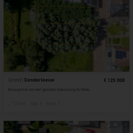
Grond
|
Denderleeuw
€ 125 000
Bouwgrond voor een gesloten bebouwing te Welle
2
225m
Slpk. 0
Badk. 0