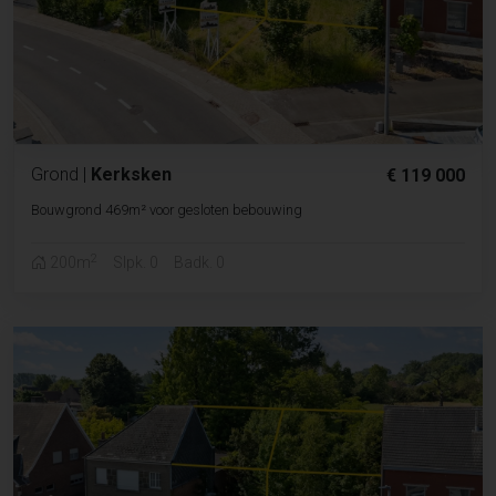
Grond
|
Kerksken
€ 119 000
Bouwgrond 469m² voor gesloten bebouwing
2
200m
Slpk. 0
Badk. 0