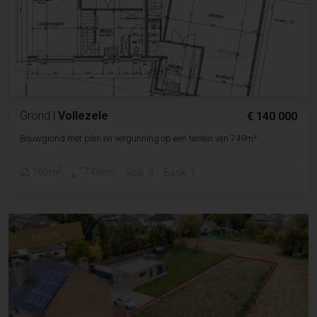
Grond
|
Vollezele
€ 140 000
Bouwgrond met plan en vergunning op een terrein van 749m²
2
2
160m
749m
Slpk. 3
Badk. 1
NIEUW