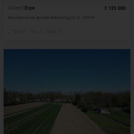
Grond
|
Erpe
€ 125 000
Bouwgrond voor gesloten bebouwing (lot 2) - 325 m²
2
325m
Slpk. 0
Badk. 0