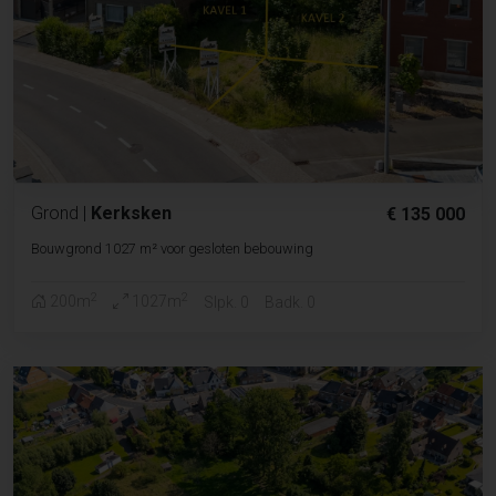
Grond
|
Kerksken
€ 135 000
Bouwgrond 1027 m² voor gesloten bebouwing
2
2
200m
1027m
Slpk. 0
Badk. 0