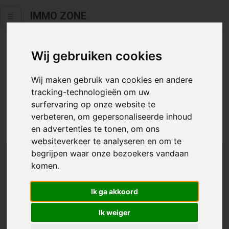
IMMO ZONE
Wij gebruiken cookies
Helaas staat dit zoekertje niet
meer online.
Wij maken gebruik van cookies en andere
tracking-technologieën om uw
Neem zeker een kijkje in ons
aanbod te koop
of
aanbod te
surfervaring op onze website te
huur
.
verbeteren, om gepersonaliseerde inhoud
en advertenties te tonen, om ons
websiteverkeer te analyseren en om te
begrijpen waar onze bezoekers vandaan
We helpen u graag zoeken
komen.
Maak hier een zoekprofiel aan en we houden u op
Ik ga akkoord
de hoogte van passend aanbod.
Ik weiger
Uw zoekcriteria