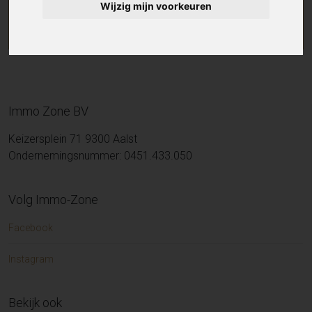
Wijzig mijn voorkeuren
Immo Zone BV
Keizersplein 71 9300 Aalst
Ondernemingsnummer: 0451.433.050
Volg Immo-Zone
Facebook
Instagram
Bekijk ook