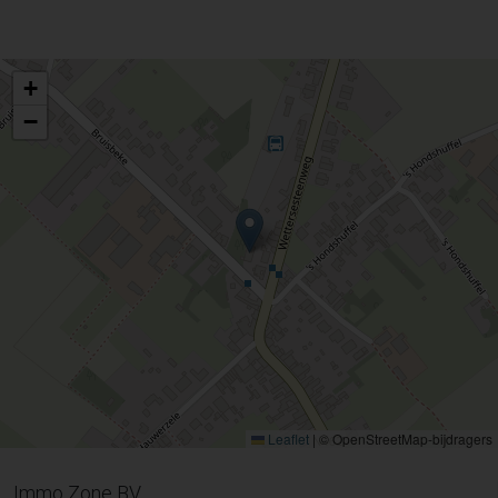
+
−
Leaflet
|
© OpenStreetMap-bijdragers
Immo Zone BV