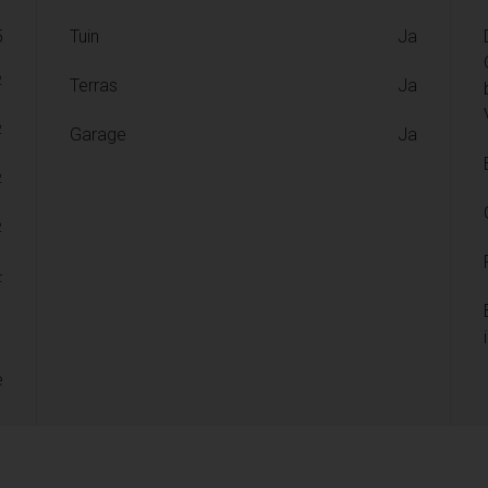
5
Tuin
Ja
2
Terras
Ja
2
Garage
Ja
2
2
F
1
e