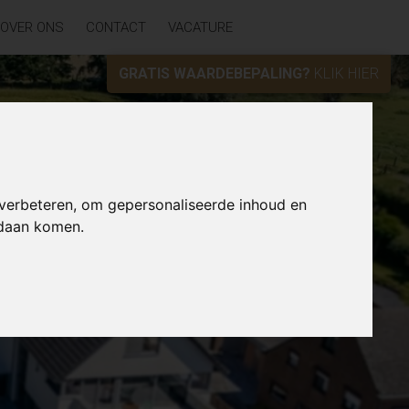
OVER ONS
CONTACT
VACATURE
GRATIS WAARDEBEPALING?
KLIK HIER
 verbeteren, om gepersonaliseerde inhoud en
ndaan komen.