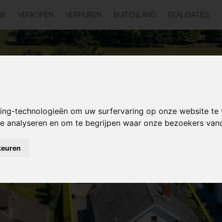
UW
VERKOPEN
VERHUREN
BUITENLAND
REALISATIES
king-technologieën om uw surfervaring op onze website te
 te analyseren en om te begrijpen waar onze bezoekers va
keuren