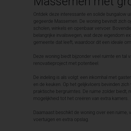
Massemen met gro
Ontdek deze interessante en solide bungalow uit 
gegeerde Massemen. De woning bevindt zich op e
scholen, winkels en openbaar vervoer. Bovendien
belangrijke invalswegen, wat deze eigendom ex
gemeente dat leeft, waardoor dit een ideale om
Deze woning biedt bijzonder veel ruimte en tal
renovatieproject met potentieel.
De indeling is als volgt: een inkomhal met gasten
en de keuken. Op het gelijkvloers bevinden zic
praktische bergruimtes. De ruime zolder biedt, m
mogelijkheid tot het creëren van extra kamers.
Daarnaast beschikt de woning over een ruime, vr
voertuigen en extra opslag.