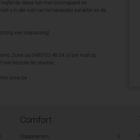
 twijfel de diepe tuin met boomgaard en
et u in alle rust van het landelijke karakter en de
ichting van toepassing)
mmo Zone via 0485/02.48.04 of per mail op
 een bezoek ter plaatse.
immo-zone.be
Comfort
3
Slaapkamers
3