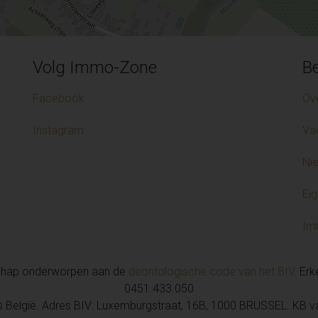
Volg Immo-Zone
Be
Facebook
Ov
Instagram
Va
Ni
Eig
Im
chap onderworpen aan de
deontologische code van het BIV
. Er
0451.433.050
is België. Adres BIV: Luxemburgstraat, 16B, 1000 BRUSSEL. KB 