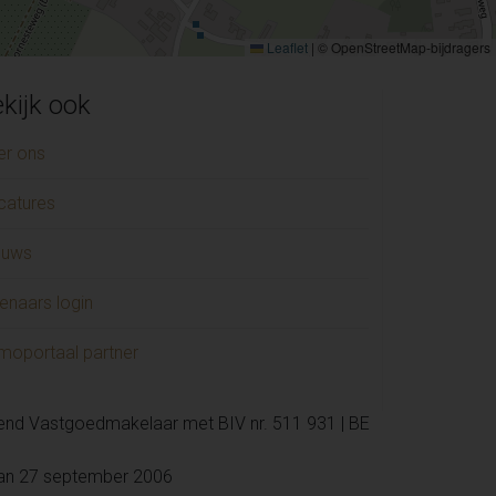
Leaflet
|
© OpenStreetMap-bijdragers
kijk ook
er ons
catures
euws
enaars login
moportaal partner
kend Vastgoedmakelaar met BIV nr. 511 931 | BE
van 27 september 2006