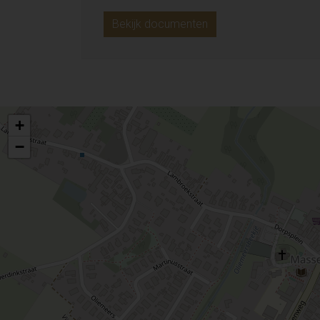
Bekijk documenten
+
−