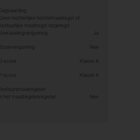
Dagvaarding
Geen rechterlijke herstelmaatregel of
bestuurlijke maatregel opgelegd
Verkavelingvergunning
Ja
Bouwvergunning
Nee
G-score
Klasse A
P-score
Klasse A
Bestuursmaatregelen
in het maatregelenregister
Nee