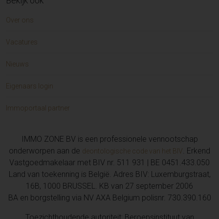
Bekijk ook
Over ons
Vacatures
Nieuws
Eigenaars login
Immoportaal partner
IMMO ZONE BV is een professionele vennootschap
onderworpen aan de
. Erkend
deontologische code van het BIV
Vastgoedmakelaar met BIV nr. 511 931 | BE 0451.433.050
Land van toekenning is België. Adres BIV: Luxemburgstraat,
16B, 1000 BRUSSEL. KB van 27 september 2006
BA en borgstelling via NV AXA Belgium polisnr. 730.390.160
Toezichthoudende autoriteit: Beroepsinstituut van