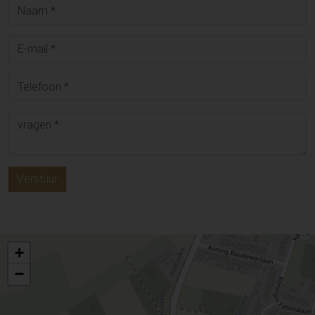
Verstuur
+
−