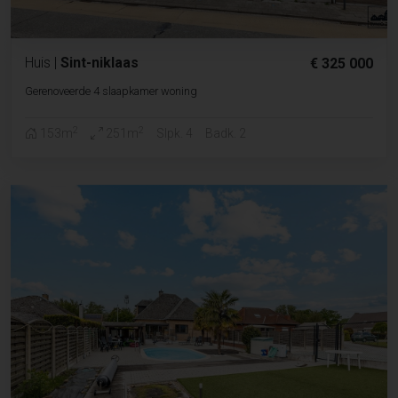
Huis
|
Sint-niklaas
€ 325 000
Gerenoveerde 4 slaapkamer woning
2
2
153m
251m
Slpk. 4
Badk. 2