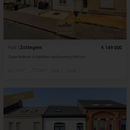
Huis
|
Zottegem
€ 149 000
Super leuke en instapklare stadswoning met tuin
2
2
110m
210m
Slpk. 2
Badk. 1
NIEUW