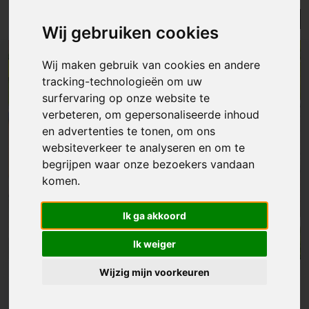
Lijst
Kaart
Sorteer
Wij gebruiken cookies
ONDER OPTIE
Wij maken gebruik van cookies en andere
tracking-technologieën om uw
surfervaring op onze website te
verbeteren, om gepersonaliseerde inhoud
en advertenties te tonen, om ons
websiteverkeer te analyseren en om te
begrijpen waar onze bezoekers vandaan
komen.
Ik ga akkoord
Ik weiger
Wijzig mijn voorkeuren
Huis
|
Wichelen
€ 435 000
Karaktervollevrijstaande woning met EPC label A in Wichelen.