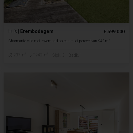
Huis
|
Erembodegem
€ 599 000
Charmante villa met zwembad op een mooi perceel van 942 m²
2
2
237m
942m
Slpk. 3
Badk. 1