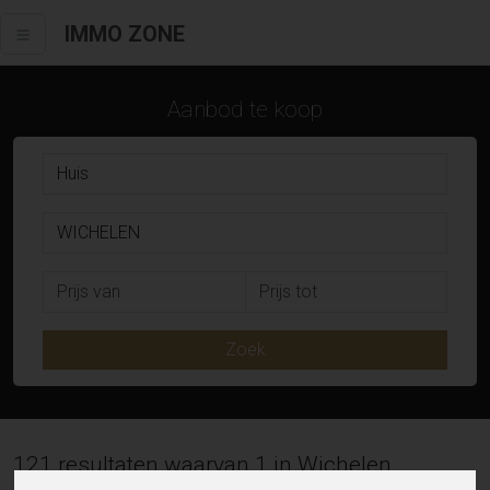
IMMO ZONE
Aanbod te koop
Zoek
121 resultaten waarvan 1 in Wichelen