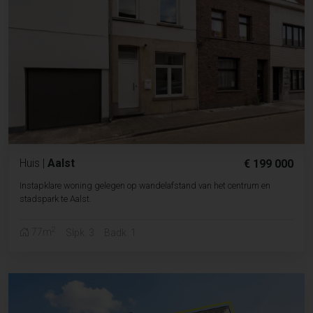
Huis
|
Aalst
€ 199 000
Instapklare woning gelegen op wandelafstand van het centrum en
stadspark te Aalst.
2
77m
Slpk. 3
Badk. 1