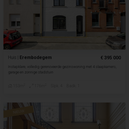
Huis
|
Erembodegem
€ 395 000
Instapklare, volledig gerenoveerde gezinswoning met 4 slaapkamers,
garage en zonnige stadstuin
2
2
153m
176m
Slpk. 4
Badk. 1
NIEUW