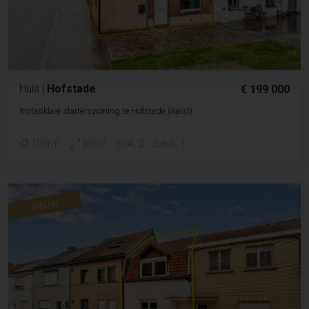
Huis
|
Hofstade
€ 199 000
Instapklare starterswoning te Hofstade (Aalst)
2
2
100m
90m
Slpk. 2
Badk. 1
NIEUW