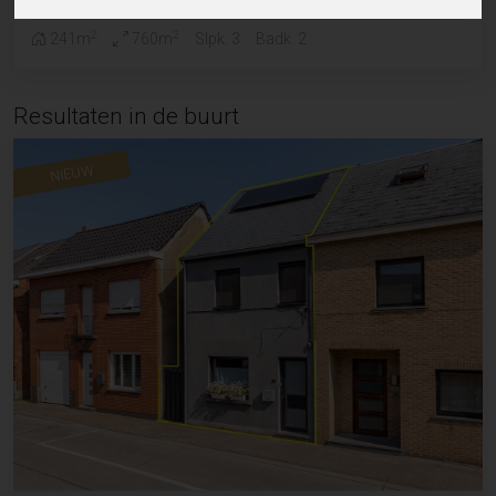
2
2
241m
760m
Slpk. 3
Badk. 2
Resultaten in de buurt
NIEUW