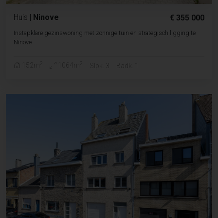
Huis
|
Ninove
€ 355 000
Instapklare gezinswoning met zonnige tuin en strategisch ligging te
Ninove
2
2
152m
1064m
Slpk. 3
Badk. 1