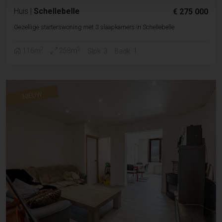
Huis
|
Schellebelle
€ 275 000
Gezellige starterswoning met 3 slaapkamers in Schellebelle
2
2
116m
258m
Slpk. 3
Badk. 1
NIEUW