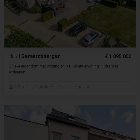
Huis
|
Geraardsbergen
€ 1 095 000
Unieke eigendom met woning en 4★ vakantiewoning – Vlaamse
Ardennen
2
2
429m
2484m
Slpk. 7
Badk. 4