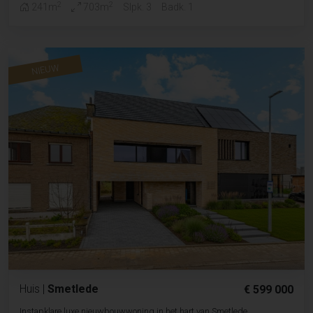
2
2
241m
703m
Slpk. 3
Badk. 1
NIEUW
Huis
|
Smetlede
€ 599 000
Instapklare luxe nieuwbouwwoning in het hart van Smetlede