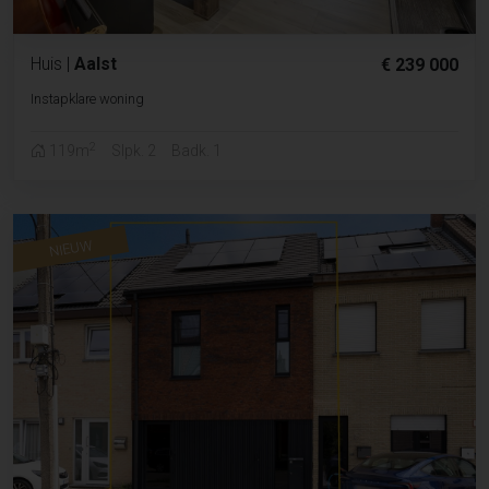
Huis
|
Aalst
€ 239 000
Instapklare woning
2
119m
Slpk. 2
Badk. 1
NIEUW