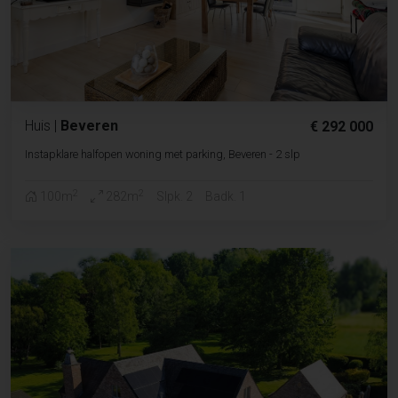
Huis
|
Beveren
€ 292 000
Instapklare halfopen woning met parking, Beveren - 2 slp
2
2
100m
282m
Slpk. 2
Badk. 1