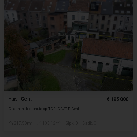
Huis
|
Gent
€ 195 000
Charmant koetshuis op TOPLOCATIE Gent
2
2
217.59m
103.12m
Slpk. 0
Badk. 0