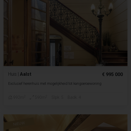
Huis
|
Aalst
€ 995 000
Exclusief herenhuis met mogelijkheid tot kangoeroewoning
2
2
992m
590m
Slpk. 5
Badk. 4
NIEUW