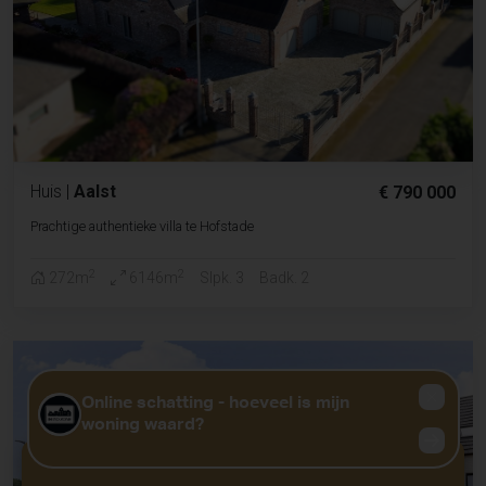
Huis
|
Aalst
€ 790 000
Prachtige authentieke villa te Hofstade
2
2
272m
6146m
Slpk. 3
Badk. 2
GRATIS WAARDEBEPALING?
KLIK HIER