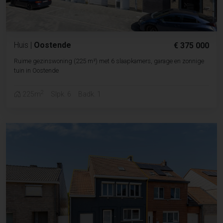
Huis
|
Oostende
€ 375 000
Ruime gezinswoning (225 m²) met 6 slaapkamers, garage en zonnige
tuin in Oostende
2
225m
Slpk. 6
Badk. 1