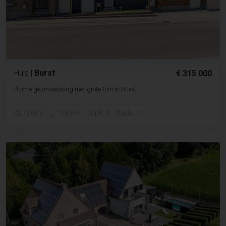
Huis
|
Burst
€ 315 000
Ruime gezinswoning met grote tuin in Burst
2
2
176m
180m
Slpk. 3
Badk. 1