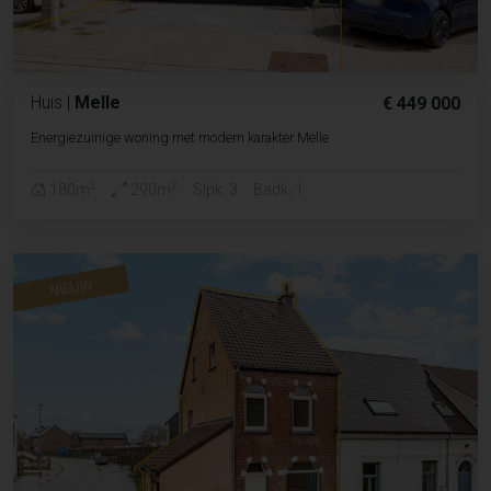
Huis
|
Melle
€ 449 000
Energiezuinige woning met modern karakter Melle
2
2
180m
290m
Slpk. 3
Badk. 1
NIEUW