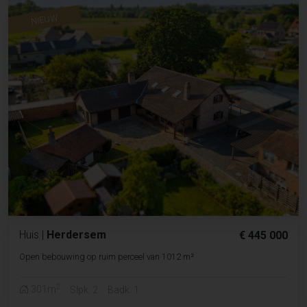
NIEUW
Huis
|
Herdersem
€ 445 000
Open bebouwing op ruim perceel van 1012 m²
2
301m
Slpk. 2
Badk. 1