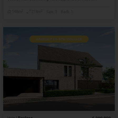
2
2
148m
218m
Slpk. 3
Badk. 1