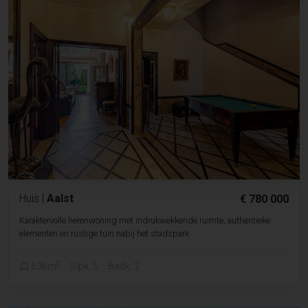
Huis
|
Aalst
€ 780 000
Karaktervolle herenwoning met indrukwekkende ruimte, authentieke
elementen en rustige tuin nabij het stadspark
2
636m
Slpk. 5
Badk. 2