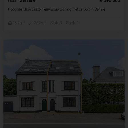
Huis
|
Berlare
€ 390 000
Hoogwaardige casco nieuwbouwwoning met carport in Berlare
2
2
197m
362m
Slpk. 3
Badk. 1