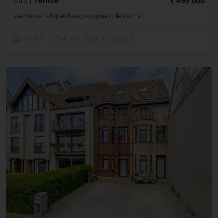
Huis
|
Temse
€ 495 000
Zeer ruime halfopen bebouwing nabij de Durme
2
2
301m
541m
Slpk. 6
Badk. 2