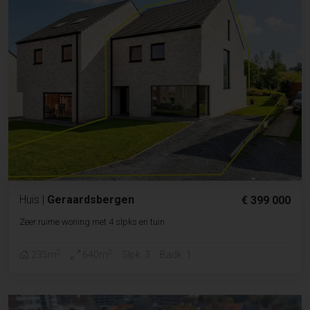
Huis
|
Geraardsbergen
€ 399 000
Zeer ruime woning met 4 slpks en tuin
2
2
235m
640m
Slpk. 3
Badk. 1