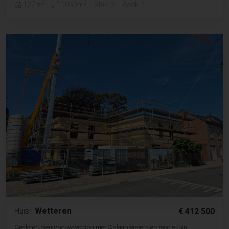
2
2
127m
1050m
Slpk. 3
Badk. 1
Huis
|
Wetteren
€ 412 500
Gesloten nieuwbouwwoning met 3 slaapkamers en mooie tuin.