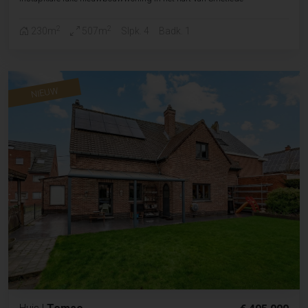
2
2
230m
507m
Slpk. 4
Badk. 1
NIEUW