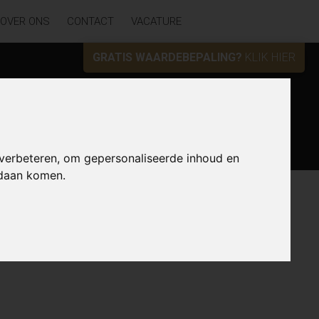
OVER ONS
CONTACT
VACATURE
GRATIS WAARDEBEPALING?
KLIK HIER
Zoek
 verbeteren, om gepersonaliseerde inhoud en
ndaan komen.
Lijst
Kaart
Sorteer