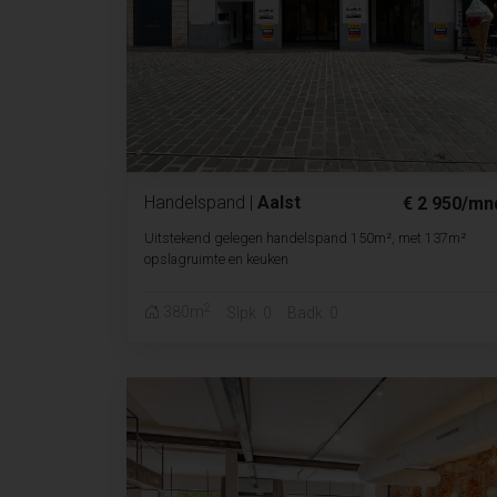
Handelspand
|
Aalst
€ 2 950/mn
Uitstekend gelegen handelspand 150m², met 137m²
opslagruimte en keuken
2
380m
Slpk. 0
Badk. 0