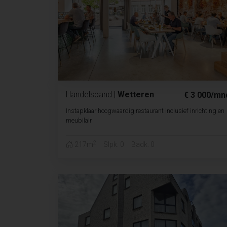
Handelspand
|
Wetteren
€ 3 000/mn
Instapklaar hoogwaardig restaurant inclusief inrichting en
meubilair
2
217m
Slpk. 0
Badk. 0