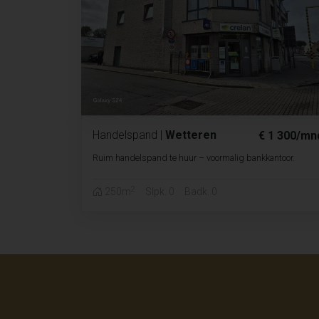
Handelspand
|
Wetteren
€ 1 300/mn
Ruim handelspand te huur – voormalig bankkantoor.
2
250m
Slpk. 0
Badk. 0