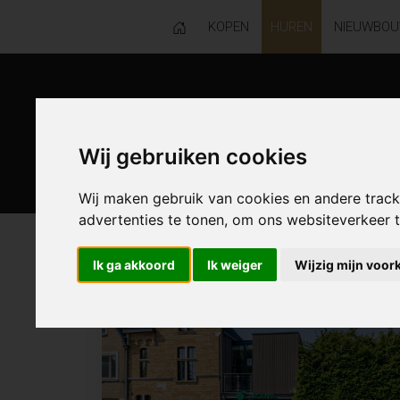
KOPEN
HUREN
NIEUWBO
Wij gebruiken cookies
Wij maken gebruik van cookies en andere trac
advertenties te tonen, om ons websiteverkeer
11 resultaten waarvan 1 in Heusden
Ik ga akkoord
Ik weiger
Wijzig mijn voor