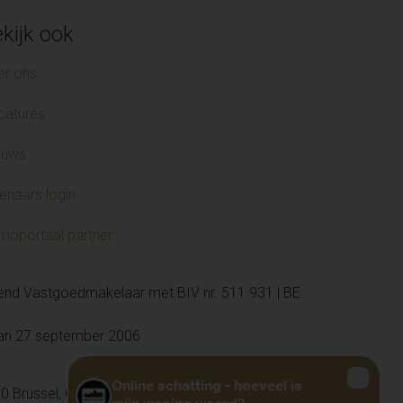
GIJZEGEM (1)
CHELEN (1)
kijk ook
USDEN (1)
er ons
ERELBEKE-MELLE (1)
catures
JZEGEM (1)
ENDERHOUTEM (1)
euws
RKEN (1)
enaars login
NT-LIEVENS-HOUTEM (1)
Niklaas (1)
moportaal partner
kend Vastgoedmakelaar met BIV nr. 511 931 | BE
van 27 september 2006
0 Brussel, 02 505 38 50, info@biv.be