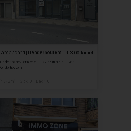
Handelspand
|
Denderhoutem
€ 3 000/mnd
andelspand/kantoor van 372m² in het hart van
Denderhoutem
2
372m
Slpk. 0
Badk. 0