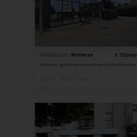
Handelspand
|
Wetteren
€ 750/mn
Interessant gelegen kantoorruimte met bijhorende parking.
2
35m
Slpk. 0
Badk. 0