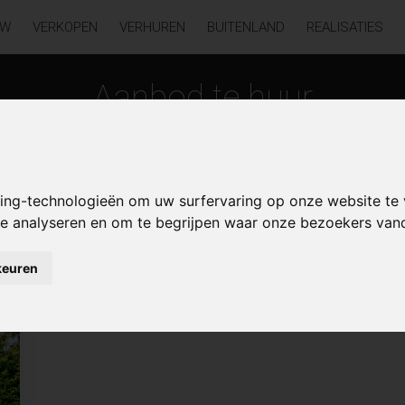
UW
VERKOPEN
VERHUREN
BUITENLAND
REALISATIES
Aanbod te huur
king-technologieën om uw surfervaring op onze website te
 te analyseren en om te begrijpen waar onze bezoekers va
keuren