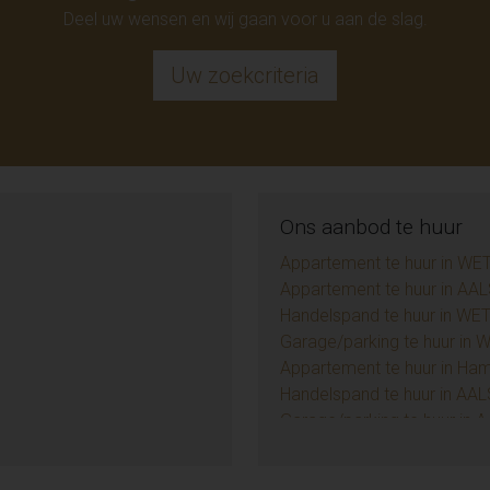
Deel uw wensen en wij gaan voor u aan de slag.
Uw zoekcriteria
Ons aanbod te huur
Appartement te huur in WE
Appartement te huur in AAL
Handelspand te huur in WE
Garage/parking te huur in
Appartement te huur in Ha
Handelspand te huur in AAL
Garage/parking te huur in 
Appartement te huur in SC
TE (9)
Appartement te huur in D