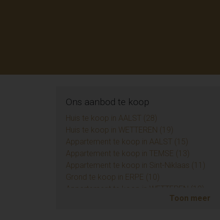
Ons aanbod te koop
Huis te koop in AALST (28)
Huis te koop in WETTEREN (19)
Appartement te koop in AALST (15)
Appartement te koop in TEMSE (13)
Appartement te koop in Sint-Niklaas (11)
Grond te koop in ERPE (10)
Appartement te koop in WETTEREN (10)
Toon meer
Appartement te koop in ZUIDKOTE (9)
Eengezinswoning te koop in BRAINE-LE-COM