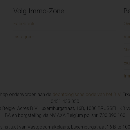
Garage/parking te huur in 
Handelspand te huur in ME
Volg Immo-Zone
Be
Huis te huur in LAARNE (1)
Handelspand te huur in HE
Facebook
Ov
Handelspand te huur in M
Instagram
Va
Appartement te huur in GI
Handelspand te huur in D
Ni
Huis te huur in NIEUWERKE
Huis te huur in AALST (1)
Eig
Appartement te huur in SI
Appartement te huur in Sint-
Im
chap onderworpen aan de
deontologische code van het BIV
. Er
0451.433.050
is België. Adres BIV: Luxemburgstraat, 16B, 1000 BRUSSEL. KB 
BA en borgstelling via NV AXA Belgium polisnr. 730.390.160
sinstituut van Vastgoedmakelaars, Luxemburgstraat 16 B te 100