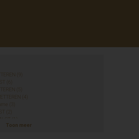
TTEREN (9)
ST (6)
TTEREN (5)
 WETTEREN (4)
mme (3)
ST (2)
AALST (1)
Toon meer
HELLEBELLE (1)
ENDERHOUTEM (1)