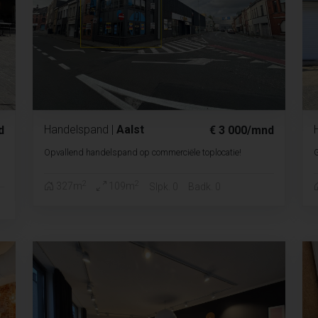
Handelspand
|
Aalst
d
€ 3 000/mnd
Opvallend handelspand op commerciële toplocatie!
G
2
2
327m
109m
Slpk. 0
Badk. 0