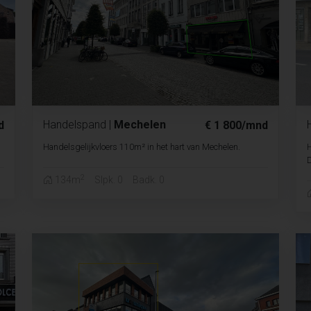
Handelspand
|
Mechelen
d
€ 1 800/mnd
Handelsgelijkvloers 110m² in het hart van Mechelen.
H
2
134m
Slpk. 0
Badk. 0