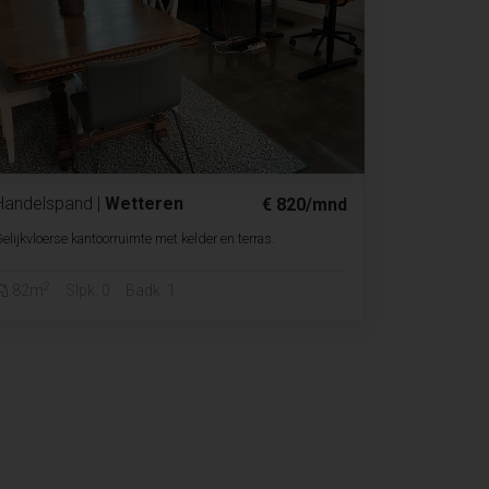
Handelspand
|
Wetteren
€ 820/mnd
elijkvloerse kantoorruimte met kelder en terras.
2
82m
Slpk. 0
Badk. 1