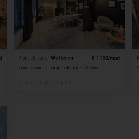
Handelspand
|
Wetteren
d
€ 1 100/mnd
Handelspand te huur op topligging in Wetteren.
G
2
76m
Slpk. 0
Badk. 0