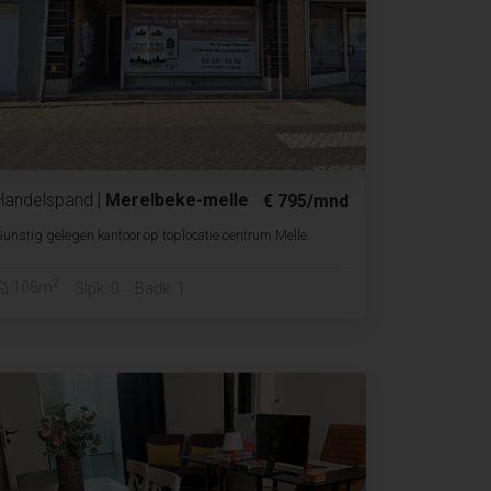
Handelspand
|
Merelbeke-melle
€ 795/mnd
unstig gelegen kantoor op toplocatie centrum Melle.
2
108m
Slpk. 0
Badk. 1