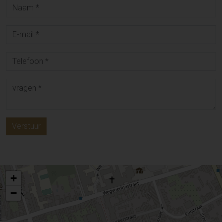
Verstuur
+
−