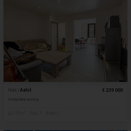
Huis
|
Aalst
€ 239 000
Instapklare woning
2
119m
Slpk. 2
Badk. 1