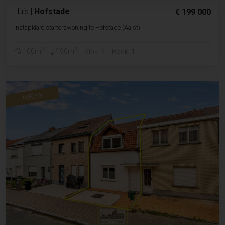
Huis
|
Hofstade
€ 199 000
Instapklare starterswoning te Hofstade (Aalst)
2
2
100m
90m
Slpk. 2
Badk. 1
NIEUW