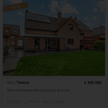
NIEUW
Huis
|
Temse
€ 495 000
Zeer ruime halfopen bebouwing nabij de Durme
2
2
301m
541m
Slpk. 6
Badk. 2