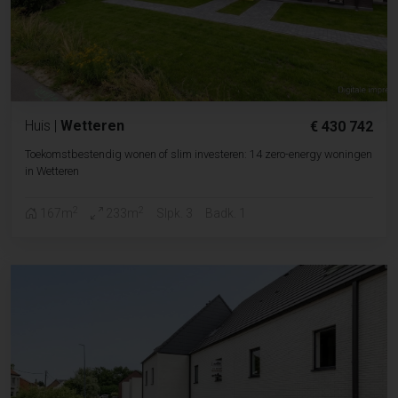
Huis
|
Wetteren
€ 430 742
Toekomstbestendig wonen of slim investeren: 14 zero-energy woningen
in Wetteren
2
2
167m
233m
Slpk. 3
Badk. 1