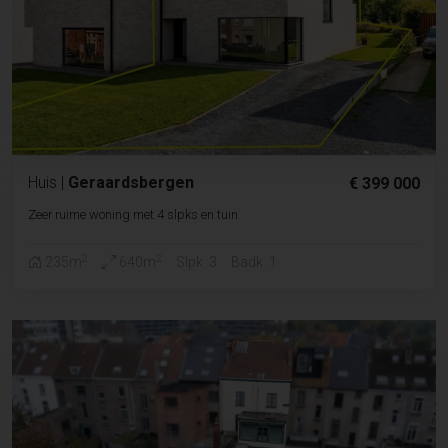
Huis
|
Geraardsbergen
€ 399 000
Zeer ruime woning met 4 slpks en tuin
2
2
235m
640m
Slpk. 3
Badk. 1