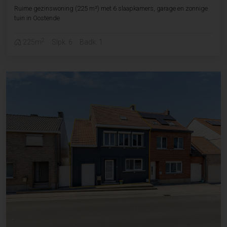
Ruime gezinswoning (225 m²) met 6 slaapkamers, garage en zonnige
tuin in Oostende
2
225m
Slpk. 6
Badk. 1