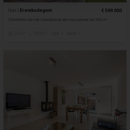
Huis
|
Erembodegem
€ 599 000
Charmante villa met zwembad op een mooi perceel van 942 m²
2
2
237m
942m
Slpk. 3
Badk. 1