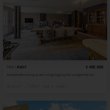
Huis
|
Aalst
€ 485 000
Karaktervolle woning op een rustige ligging met zuidgerichte tuin
2
2
241m
703m
Slpk. 3
Badk. 1
NIEUW