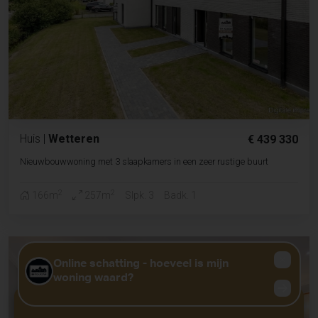
Huis
|
Wetteren
€ 439 330
Nieuwbouwwoning met 3 slaapkamers in een zeer rustige buurt
2
2
166m
257m
Slpk. 3
Badk. 1
GRATIS WAARDEBEPALING?
KLIK HIER