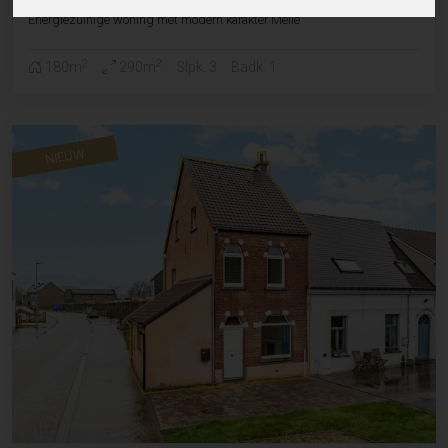
Energiezuinige woning met modern karakter Melle
2
2
180m
290m
Slpk. 3
Badk. 1
NIEUW