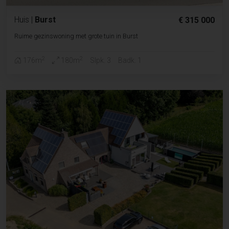
Huis
|
Burst
€ 315 000
Ruime gezinswoning met grote tuin in Burst
2
2
176m
180m
Slpk. 3
Badk. 1