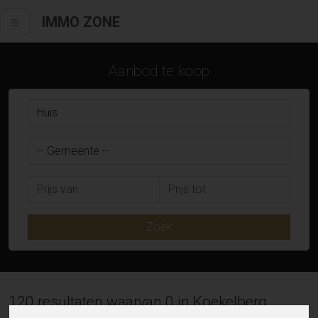
IMMO ZONE
Aanbod te koop
Zoek
120 resultaten waarvan 0 in Koekelberg