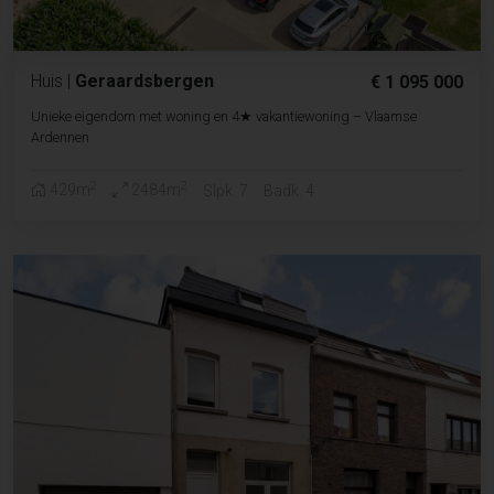
Huis
|
Geraardsbergen
€ 1 095 000
Unieke eigendom met woning en 4★ vakantiewoning – Vlaamse
Ardennen
2
2
429m
2484m
Slpk. 7
Badk. 4