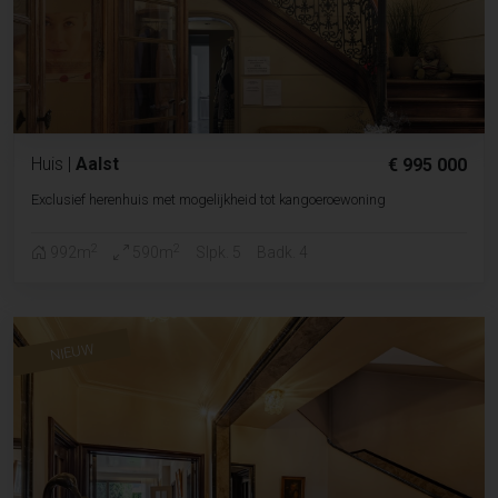
Huis
|
Aalst
€ 995 000
Exclusief herenhuis met mogelijkheid tot kangoeroewoning
2
2
992m
590m
Slpk. 5
Badk. 4
NIEUW