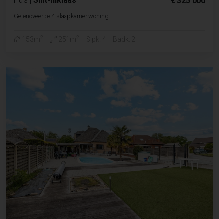
Huis
|
Sint-niklaas
€ 325 000
Gerenoveerde 4 slaapkamer woning
2
2
153m
251m
Slpk. 4
Badk. 2