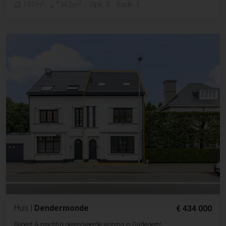
2
2
197m
362m
Slpk. 3
Badk. 1
Huis
|
Dendermonde
€ 434 000
Recent & prachtig gerenoveerde woning in Oudegem!