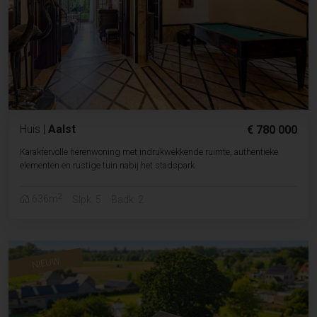
Huis
|
Aalst
€ 780 000
Karaktervolle herenwoning met indrukwekkende ruimte, authentieke
elementen en rustige tuin nabij het stadspark
2
636m
Slpk. 5
Badk. 2
NIEUW