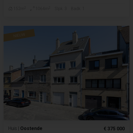
2
2
152m
1064m
Slpk. 3
Badk. 1
NIEUW
Huis
|
Oostende
€ 375 000