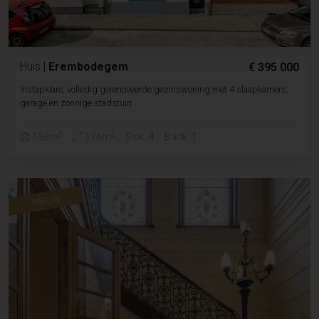
Huis
|
Erembodegem
€ 395 000
Instapklare, volledig gerenoveerde gezinswoning met 4 slaapkamers,
garage en zonnige stadstuin
2
2
153m
176m
Slpk. 4
Badk. 1
NIEUW