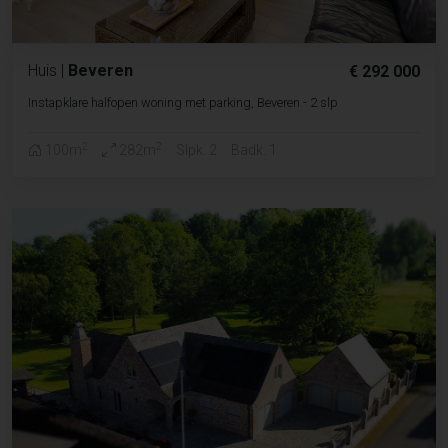
Huis
|
Beveren
€ 292 000
Instapklare halfopen woning met parking, Beveren - 2 slp
2
2
100m
282m
Slpk. 2
Badk. 1