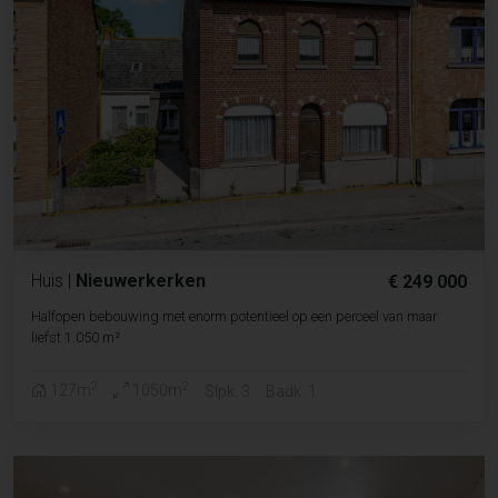
Huis
|
Nieuwerkerken
€ 249 000
Halfopen bebouwing met enorm potentieel op een perceel van maar
liefst 1.050 m²
2
2
127m
1050m
Slpk. 3
Badk. 1