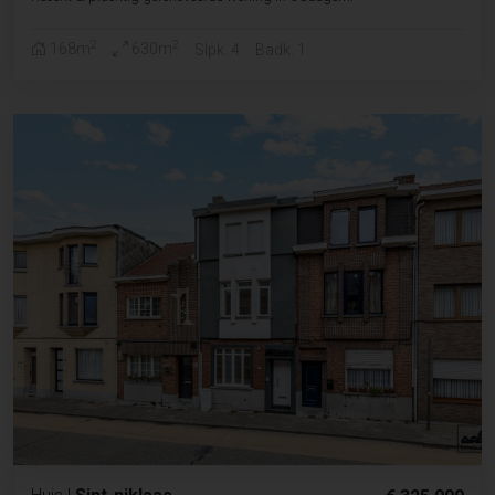
2
2
168m
630m
Slpk. 4
Badk. 1