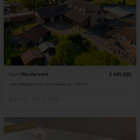
Huis
|
Herdersem
€ 445 000
Open bebouwing op ruim perceel van 1012 m²
2
301m
Slpk. 2
Badk. 1
NIEUW