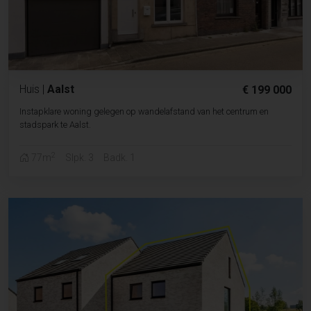
Huis
|
Aalst
€ 199 000
Instapklare woning gelegen op wandelafstand van het centrum en
stadspark te Aalst.
2
77m
Slpk. 3
Badk. 1