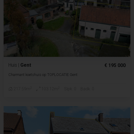
Huis
|
Gent
€ 195 000
Charmant koetshuis op TOPLOCATIE Gent
2
2
217.59m
103.12m
Slpk. 0
Badk. 0