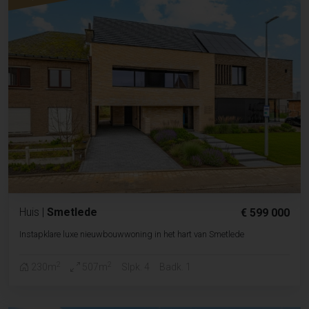
Huis
|
Smetlede
€ 599 000
Instapklare luxe nieuwbouwwoning in het hart van Smetlede
2
2
230m
507m
Slpk. 4
Badk. 1