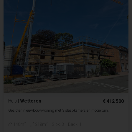
Huis
|
Wetteren
€ 412 500
Gesloten nieuwbouwwoning met 3 slaapkamers en mooie tuin.
2
2
148m
218m
Slpk. 3
Badk. 1