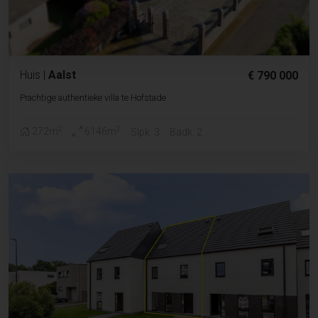
Huis
|
Aalst
€ 790 000
Prachtige authentieke villa te Hofstade
2
2
272m
6146m
Slpk. 3
Badk. 2