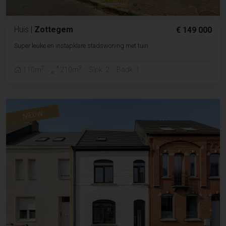
Huis
|
Zottegem
€ 149 000
Super leuke en instapklare stadswoning met tuin
2
2
110m
210m
Slpk. 2
Badk. 1
NIEUW