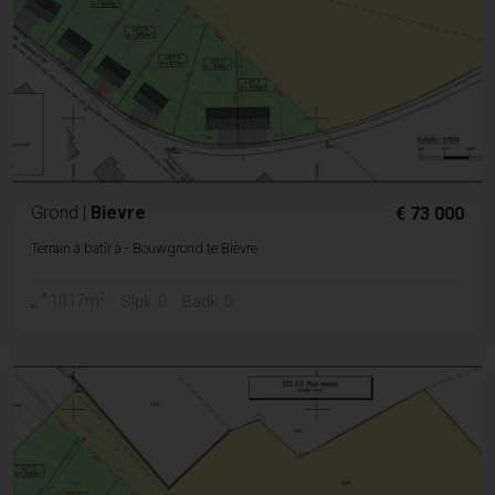
Grond
|
Bievre
€ 73 000
Terrain à batîr à - Bouwgrond te Bièvre
2
1017m
Slpk. 0
Badk. 0