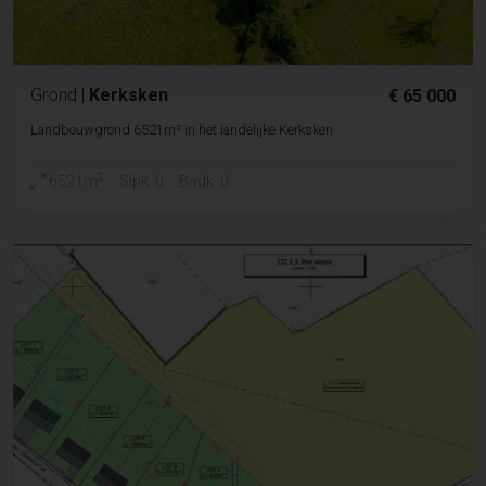
Grond
|
Kerksken
€ 65 000
Landbouwgrond 6521m² in het landelijke Kerksken
2
6521m
Slpk. 0
Badk. 0