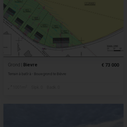
Grond
|
Bievre
€ 73 000
Terrain à batîr à - Bouwgrond te Bièvre
2
1001m
Slpk. 0
Badk. 0