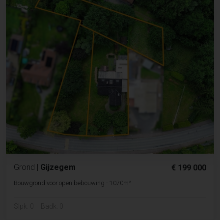
Grond
|
Gijzegem
€ 199 000
Bouwgrond voor open bebouwing - 1070m²
Slpk. 0
Badk. 0