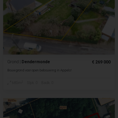
Grond
|
Dendermonde
€ 269 000
Bouwgrond voor open bebouwing in Appels!
2
685m
Slpk. 0
Badk. 0