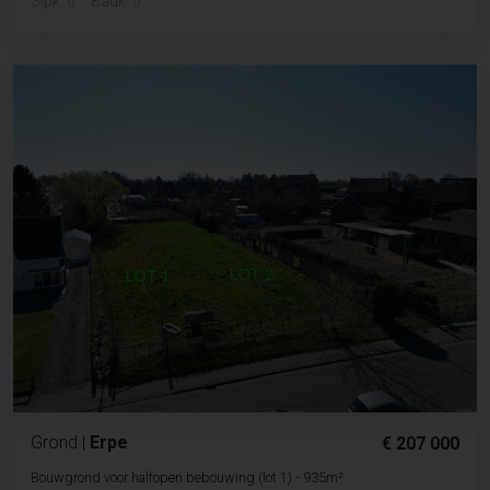
Slpk. 0
Badk. 0
Grond
|
Erpe
€ 207 000
Bouwgrond voor halfopen bebouwing (lot 1) - 935m²