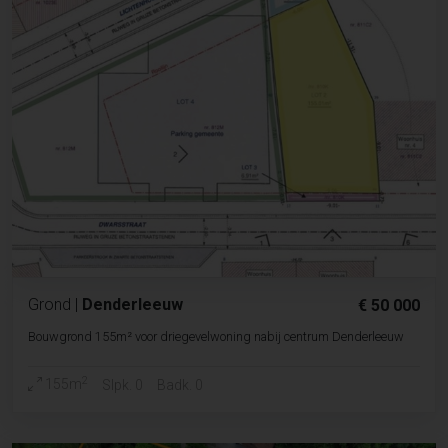
Grond
|
Denderleeuw
€ 50 000
Bouwgrond 155m² voor driegevelwoning nabij centrum Denderleeuw
2
155m
Slpk. 0
Badk. 0