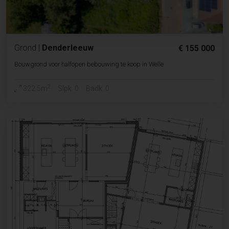
Grond
|
Denderleeuw
€ 155 000
Bouwgrond voor halfopen bebouwing te koop in Welle
2
322.5m
Slpk. 0
Badk. 0