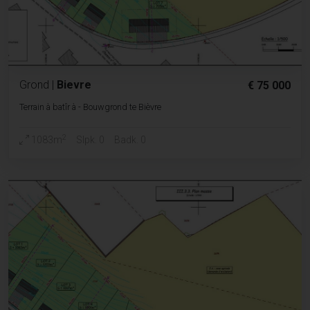
Grond
|
Bievre
€ 75 000
Terrain à batîr à - Bouwgrond te Bièvre
2
1083m
Slpk. 0
Badk. 0