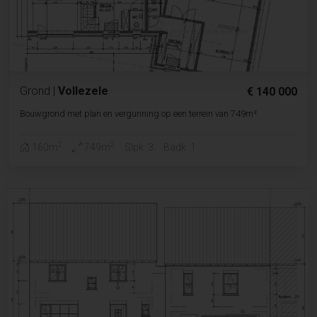
Grond
|
Vollezele
€ 140 000
Bouwgrond met plan en vergunning op een terrein van 749m²
2
2
160m
749m
Slpk. 3
Badk. 1