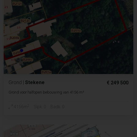
Grond
|
Stekene
€ 249 500
Grond voor halfopen bebouwing van 4156 m²
2
4156m
Slpk. 0
Badk. 0