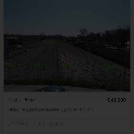
Grond
|
Erpe
€ 42 000
Grond met agrarische bestemming (lot 5) - 4745 m²
2
4745m
Slpk. 0
Badk. 0