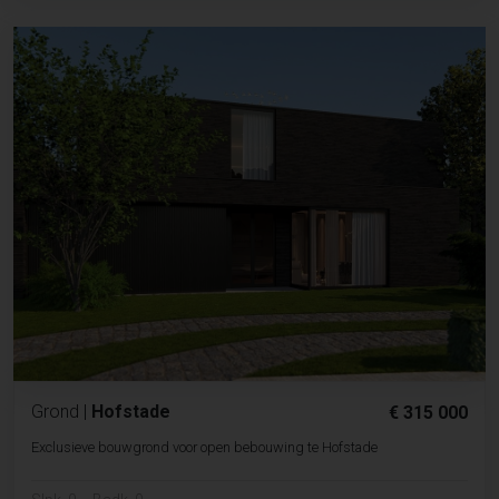
Grond
|
Hofstade
€ 315 000
Exclusieve bouwgrond voor open bebouwing te Hofstade