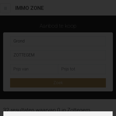
IMMO ZONE
Aanbod te koop
Zoek
32 resultaten waarvan 0 in Zottegem