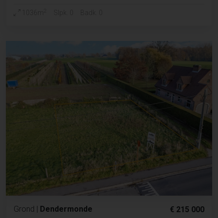
2
1036m
Slpk. 0
Badk. 0
Grond
|
Dendermonde
€ 215 000