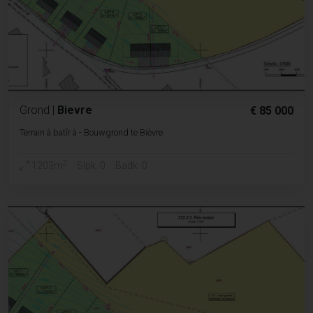
Grond
|
Bievre
€ 85 000
Terrain à batîr à - Bouwgrond te Bièvre
2
1203m
Slpk. 0
Badk. 0