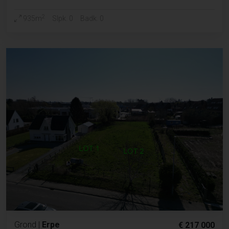
2
935m
Slpk. 0
Badk. 0
Grond
|
Erpe
€ 217 000