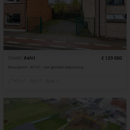
Grond
|
Aalst
€ 129 000
Bouwgrond - 401m² - voor gesloten bebouwing
2
401m
Slpk. 0
Badk. 0