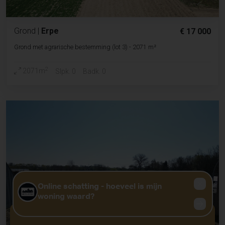
Grond
|
Erpe
€ 17 000
Grond met agrarische bestemming (lot 3) - 2071 m²
2
2071m
Slpk. 0
Badk. 0
GRATIS WAARDEBEPALING?
KLIK HIER