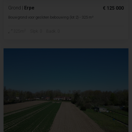
Grond
|
Erpe
€ 125 000
Bouwgrond voor gesloten bebouwing (lot 2) - 325 m²
2
325m
Slpk. 0
Badk. 0