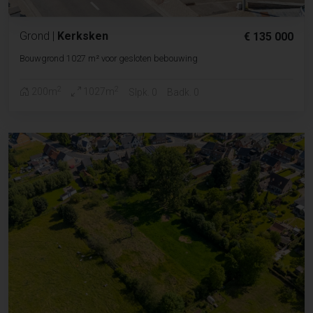
Grond
|
Kerksken
€ 135 000
Bouwgrond 1027 m² voor gesloten bebouwing
2
2
200m
1027m
Slpk. 0
Badk. 0