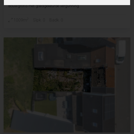
Bouwgrond met goedgekeurde vergunning
2
1009m
Slpk. 0
Badk. 0