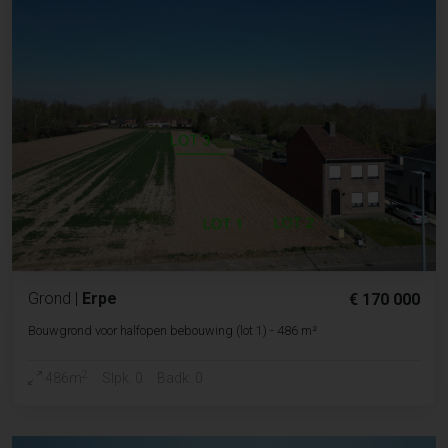
Grond
|
Erpe
€ 170 000
Bouwgrond voor halfopen bebouwing (lot 1) - 486 m²
2
486m
Slpk. 0
Badk. 0