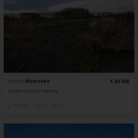
Grond
|
Moerzeke
€ 30 500
Landbouwgrond in Moerzeke
2
4858m
Slpk. 0
Badk. 0