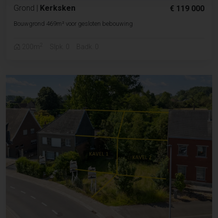
Grond
|
Kerksken
€ 119 000
Bouwgrond 469m² voor gesloten bebouwing
2
200m
Slpk. 0
Badk. 0