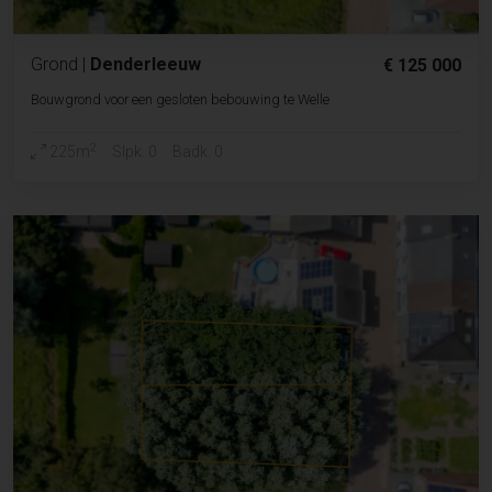
Grond
|
Denderleeuw
€ 125 000
Bouwgrond voor een gesloten bebouwing te Welle
2
225m
Slpk. 0
Badk. 0