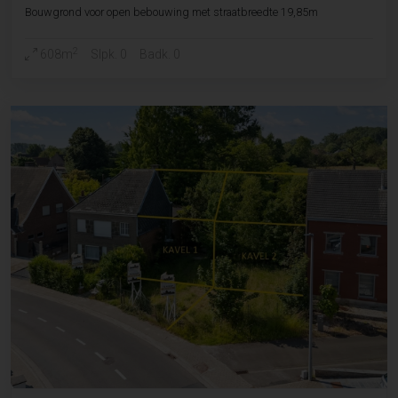
Bouwgrond voor open bebouwing met straatbreedte 19,85m
2
608m
Slpk. 0
Badk. 0