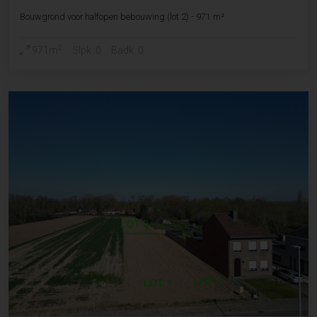
Bouwgrond voor halfopen bebouwing (lot 2) - 971 m²
2
971m
Slpk. 0
Badk. 0