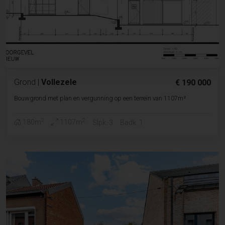
Grond
|
Vollezele
€ 190 000
Bouwgrond met plan en vergunning op een terrein van 1107m²
2
2
180m
1107m
Slpk. 3
Badk. 1