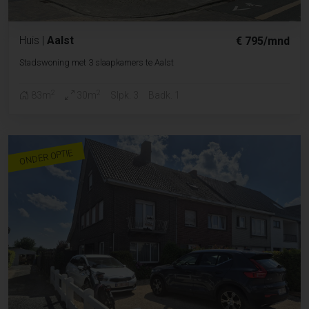
Huis
|
Aalst
€ 795/mnd
Stadswoning met 3 slaapkamers te Aalst
2
2
83m
30m
Slpk. 3
Badk. 1
ONDER OPTIE