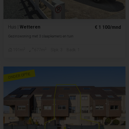
Huis
|
Wetteren
€ 1 100/mnd
Gezinswoning met 3 slaapkamers en tuin
2
2
191m
677m
Slpk. 3
Badk. 1
ONDER OPTIE