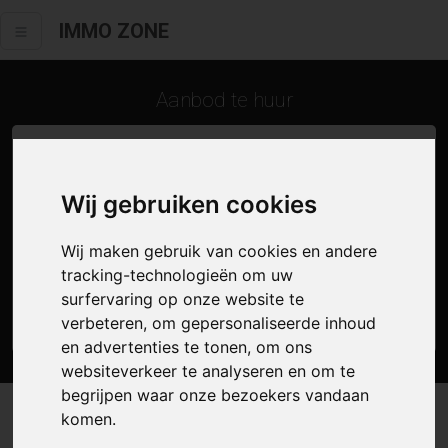
IMMO ZONE
Aanbod te huur
Wij gebruiken cookies
Wij maken gebruik van cookies en andere
tracking-technologieën om uw
surfervaring op onze website te
Zoek
verbeteren, om gepersonaliseerde inhoud
en advertenties te tonen, om ons
websiteverkeer te analyseren en om te
begrijpen waar onze bezoekers vandaan
komen.
5 resultaten waarvan 0 in Kalken