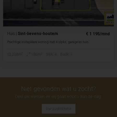
Huis
|
Sint-lievens-houtem
€ 1 195/mnd
Prachtige instapklare woning met 4 slpks, garage en tuin
2
2
238m
186m
Slpk. 4
Badk. 1
Niet gevonden wat u zocht?
Deel uw wensen en wij gaan voor u aan de slag.
Uw zoekcriteria