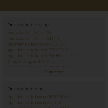
Ons aanbod te koop
Huis te koop in AALST (28)
Huis te koop in WETTEREN (19)
Appartement te koop in AALST (15)
Appartement te koop in TEMSE (13)
Appartement te koop in Sint-Niklaas (11)
Grond te koop in ERPE (10)
Appartement te koop in WETTEREN (10)
Toon meer
Appartement te koop in ZUIDKOTE (9)
Eengezinswoning te koop in BRAINE-LE-COMTE (9)
Handelspand te koop in AALST (7)
Ons aanbod te huur
Huis te koop in Sint-Niklaas (6)
Opbrengsteigendom te koop in AALST (6)
Appartement te huur in WETTEREN (9)
Grond te koop in BIEVRE (4)
Appartement te huur in AALST (6)
Appartement te koop in AMBLETEUSE (4)