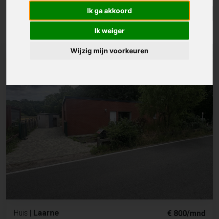
Ik ga akkoord
Lijst
Kaart
Sorteer
Ik weiger
Resultaten in de buurt
Wijzig mijn voorkeuren
NIEUW
Huis
|
Laarne
€ 800/mnd