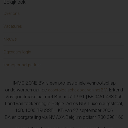
Bekijk ook
Huis te koop in Knokke-Heist (2)
Huis te koop in VOLLEZELE (2)
Over ons
Huis te koop in Kieldrecht (2)
Grond te koop in VOLLEZELE (2)
Vacatures
Garage/parking te koop in AALST (2)
Handelspand te koop in WETTEREN (1)
Nieuws
Kasteel te koop in SAINT-OMER (1)
Huis te koop in SCHELLEBELLE (1)
Eigenaars login
Huis te koop in De Klinge (1)
Grond te koop in GIJZEGEM (1)
Immoportaal partner
Appartement te koop in SINT-LIEVENS-HOUTEM (1)
Hoeve te koop in HEUCHIN (1)
IMMO ZONE BV is een professionele vennootschap
Grond te koop in HOFSTADE (1)
onderworpen aan de
. Erkend
deontologische code van het BIV
Grond te koop in WIELSBEKE (1)
Vastgoedmakelaar met BIV nr. 511 931 | BE 0451.433.050
Garage/parking te koop in DENDERLEEUW (1)
Land van toekenning is België. Adres BIV: Luxemburgstraat,
Grond te koop in Moerzeke (1)
16B, 1000 BRUSSEL. KB van 27 september 2006
Huis te koop in ZWALM (1)
BA en borgstelling via NV AXA Belgium polisnr. 730.390.160
Opbrengsteigendom te koop in EREMBODEGEM (1)
Huis te koop in KNOKKE (1)