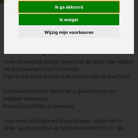
Ik ga akkoord
Bouwgrond
Kattelinnestraat 25A , ERPE
Ik weiger
Wijzig mijn voorkeuren
Bouwgrond voor halfopen
bebouwing (lot 1) - 486 m²
In een strategisch gelegen zijweg van de grote baan hebben
wij deze bouwgrond (lot 1) te koop.
Erpe is zeer goed gelegen in de omtrek rond de stad Aalst.
De bouwgrond meet 486 m² en is geschikt voor een
halfopen bebouwing.
Bouwvoorschriften op aanvraag.
Voor meer informatie en/of een bezoek, contacteert u
Didier van Immo Zone op het nummer 0476/ 73. 17. 99.