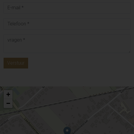
Verstuur
+
−