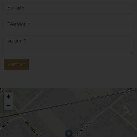
Verstuur
+
−