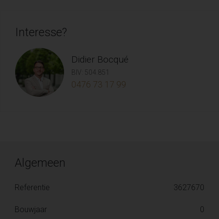
Interesse?
Didier Bocqué
BIV: 504.851
0476 73 17 99
Algemeen
Referentie
3627670
Bouwjaar
0