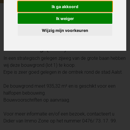
Ik ga akkoord
Bouwgrond
Kattelinnestraat 10B , ERPE
Ik weiger
Wijzig mijn voorkeuren
Bouwgrond voor halfopen
bebouwing (lot 1) - 935m²
In een strategisch gelegen zijweg van de grote baan hebben
wij deze bouwgrond (lot 1) te koop.
Erpe is zeer goed gelegen in de omtrek rond de stad Aalst.
De bouwgrond meet 935,32 m² en is geschikt voor een
halfopen bebouwing.
Bouwvoorschriften op aanvraag.
Voor meer informatie en/of een bezoek, contacteert u
Didier van Immo Zone op het nummer 0476/ 73. 17. 99.