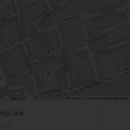
Leaflet
|
© OpenStreetMap-bijdragers
kijk ook
er ons