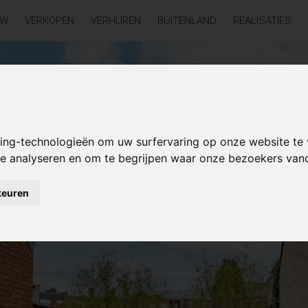
UW
VERKOPEN
VERHUREN
BUITENLAND
REALISATIES
king-technologieën om uw surfervaring op onze website te
 te analyseren en om te begrijpen waar onze bezoekers va
keuren