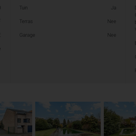
0
Tuin
Ja
2
Terras
Nee
E
Garage
Nee
e