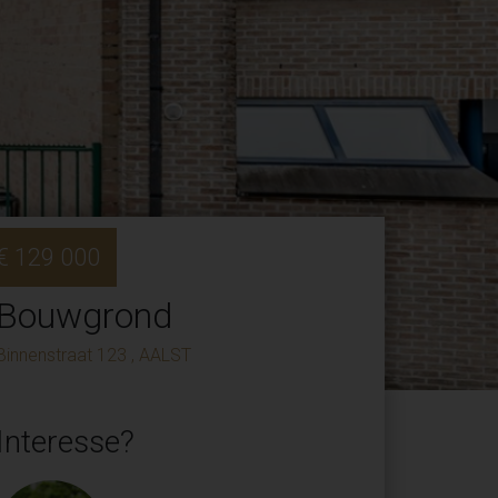
€ 129 000
Bouwgrond
Binnenstraat 123 , AALST
Interesse?