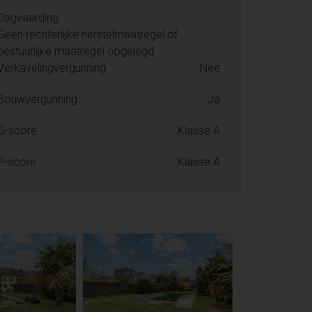
Dagvaarding
Geen rechterlijke herstelmaatregel of
bestuurlijke maatregel opgelegd
Verkavelingvergunning
Nee
Bouwvergunning
Ja
G-score
Klasse A
P-score
Klasse A