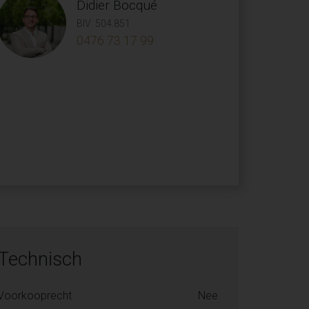
Didier Bocqué
BIV: 504.851
0476 73 17 99
Technisch
Voorkooprecht
Nee