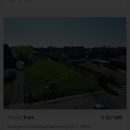
Slpk. 0
Badk. 0
Grond
|
Erpe
€ 207 000
Bouwgrond voor halfopen bebouwing (lot 1) - 935m²