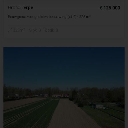
Grond
|
Erpe
€ 125 000
Bouwgrond voor gesloten bebouwing (lot 2) - 325 m²
2
325m
Slpk. 0
Badk. 0