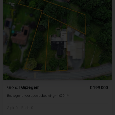
Grond
|
Gijzegem
€ 199 000
Bouwgrond voor open bebouwing - 1070m²
Slpk. 0
Badk. 0