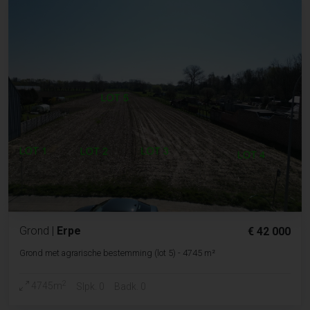
Grond
|
Erpe
€ 42 000
Grond met agrarische bestemming (lot 5) - 4745 m²
2
4745m
Slpk. 0
Badk. 0