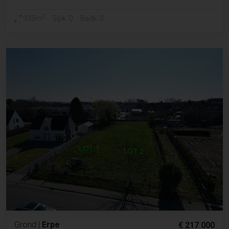
2
935m
Slpk. 0
Badk. 0
Grond
|
Erpe
€ 217 000