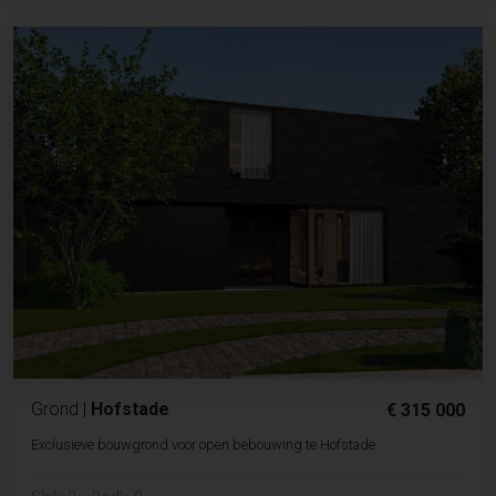
Grond
|
Hofstade
€ 315 000
Exclusieve bouwgrond voor open bebouwing te Hofstade