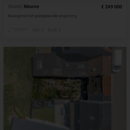
Grond
|
Ninove
€ 249 000
Bouwgrond met goedgekeurde vergunning
2
1009m
Slpk. 0
Badk. 0