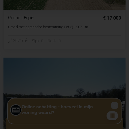
Grond
|
Erpe
€ 17 000
Grond met agrarische bestemming (lot 3) - 2071 m²
2
2071m
Slpk. 0
Badk. 0
GRATIS WAARDEBEPALING?
KLIK HIER