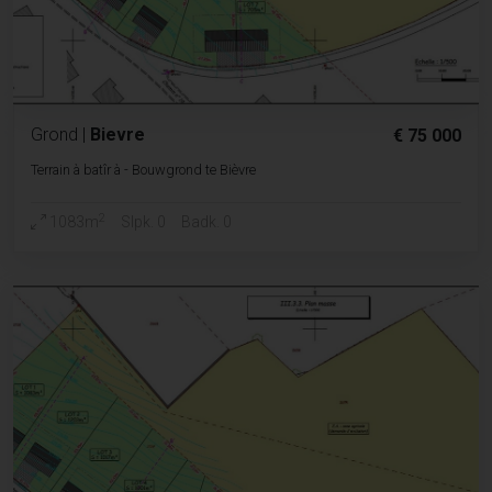
Grond
|
Bievre
€ 75 000
Terrain à batîr à - Bouwgrond te Bièvre
2
1083m
Slpk. 0
Badk. 0