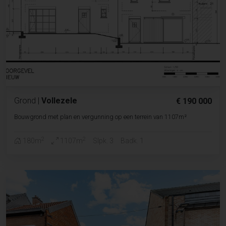
Grond
|
Vollezele
€ 190 000
Bouwgrond met plan en vergunning op een terrein van 1107m²
2
2
180m
1107m
Slpk. 3
Badk. 1