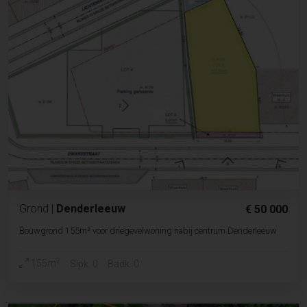
Grond
|
Denderleeuw
€ 50 000
Bouwgrond 155m² voor driegevelwoning nabij centrum Denderleeuw
2
155m
Slpk. 0
Badk. 0