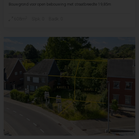
Bouwgrond voor open bebouwing met straatbreedte 19,85m
2
608m
Slpk. 0
Badk. 0