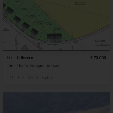
Grond
|
Bievre
€ 73 000
Terrain à batîr à - Bouwgrond te Bièvre
2
1001m
Slpk. 0
Badk. 0