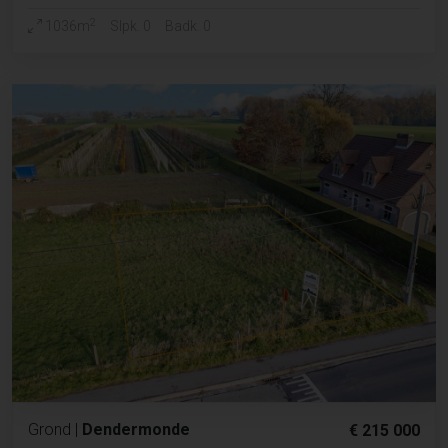
2
1036m
Slpk. 0
Badk. 0
Grond
|
Dendermonde
€ 215 000