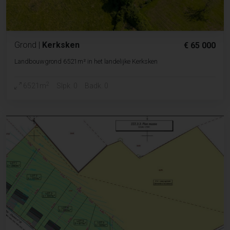
Grond
|
Kerksken
€ 65 000
Landbouwgrond 6521m² in het landelijke Kerksken
2
6521m
Slpk. 0
Badk. 0