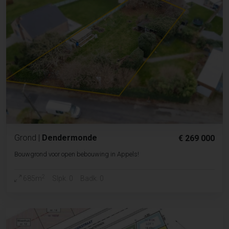
Grond
|
Dendermonde
€ 269 000
Bouwgrond voor open bebouwing in Appels!
2
685m
Slpk. 0
Badk. 0