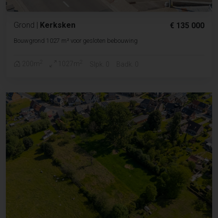
Grond
|
Kerksken
€ 135 000
Bouwgrond 1027 m² voor gesloten bebouwing
2
2
200m
1027m
Slpk. 0
Badk. 0