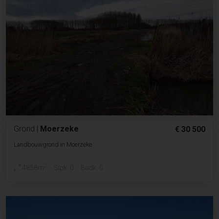
Grond
|
Moerzeke
€ 30 500
Landbouwgrond in Moerzeke
2
4858m
Slpk. 0
Badk. 0