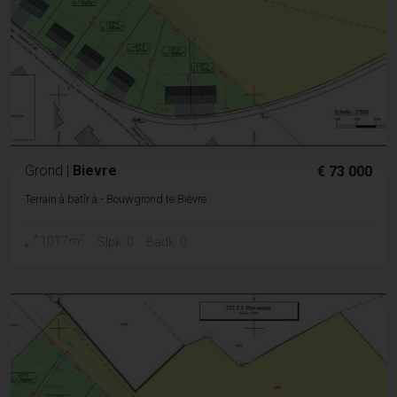
Grond
|
Bievre
€ 73 000
Terrain à batîr à - Bouwgrond te Bièvre
2
1017m
Slpk. 0
Badk. 0