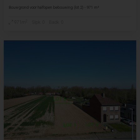
Bouwgrond voor halfopen bebouwing (lot 2) - 971 m²
2
971m
Slpk. 0
Badk. 0