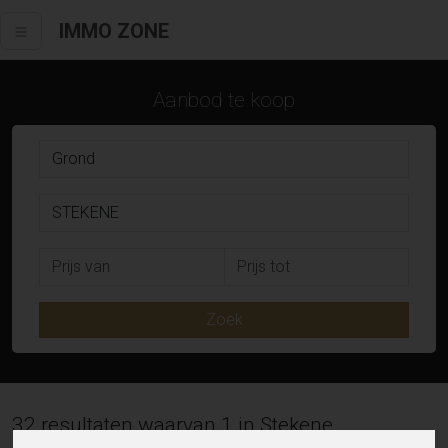
IMMO ZONE
Aanbod te koop
Zoek
32 resultaten waarvan 1 in Stekene