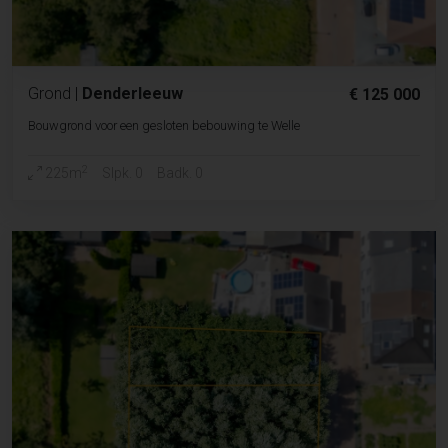
Grond
|
Denderleeuw
€ 125 000
Bouwgrond voor een gesloten bebouwing te Welle
2
225m
Slpk. 0
Badk. 0