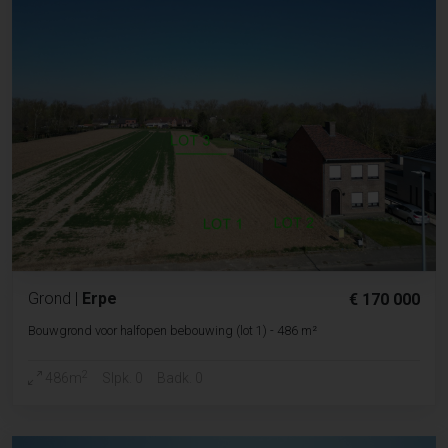
Grond
|
Erpe
€ 170 000
Bouwgrond voor halfopen bebouwing (lot 1) - 486 m²
2
486m
Slpk. 0
Badk. 0