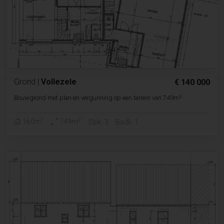
Grond
|
Vollezele
€ 140 000
Bouwgrond met plan en vergunning op een terrein van 749m²
2
2
160m
749m
Slpk. 3
Badk. 1