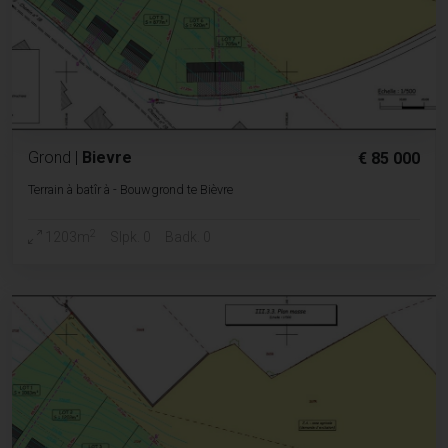
Grond
|
Bievre
€ 85 000
Terrain à batîr à - Bouwgrond te Bièvre
2
1203m
Slpk. 0
Badk. 0