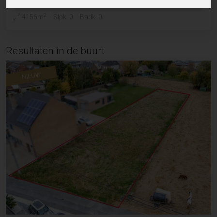
2
4156m
Slpk. 0
Badk. 0
Resultaten in de buurt
NIEUW