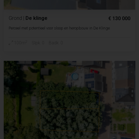
Grond
|
De klinge
€ 130 000
Perceel met potentieel voor sloop en heropbouw in De Klinge
2
100m
Slpk. 0
Badk. 0