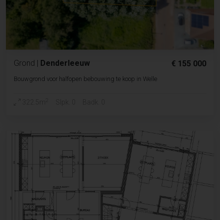
Grond
|
Denderleeuw
€ 155 000
Bouwgrond voor halfopen bebouwing te koop in Welle
2
322.5m
Slpk. 0
Badk. 0