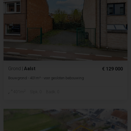
Grond
|
Aalst
€ 129 000
Bouwgrond - 401m² - voor gesloten bebouwing
2
401m
Slpk. 0
Badk. 0