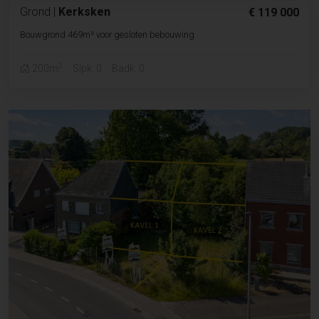
Grond
|
Kerksken
€ 119 000
Bouwgrond 469m² voor gesloten bebouwing
2
200m
Slpk. 0
Badk. 0