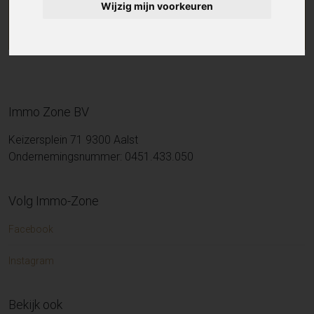
Wijzig mijn voorkeuren
Immo Zone BV
Keizersplein 71 9300 Aalst
Ondernemingsnummer: 0451.433.050
Volg Immo-Zone
Facebook
Instagram
Bekijk ook