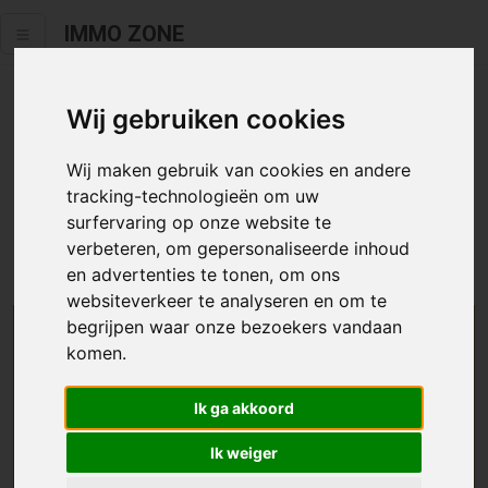
IMMO ZONE
Wij gebruiken cookies
Helaas staat dit zoekertje niet
meer online.
Wij maken gebruik van cookies en andere
tracking-technologieën om uw
Neem zeker een kijkje in ons
aanbod te koop
of
aanbod te
surfervaring op onze website te
huur
.
verbeteren, om gepersonaliseerde inhoud
en advertenties te tonen, om ons
websiteverkeer te analyseren en om te
begrijpen waar onze bezoekers vandaan
We helpen u graag zoeken
komen.
Maak hier een zoekprofiel aan en we houden u op
Ik ga akkoord
de hoogte van passend aanbod.
Ik weiger
Uw zoekcriteria